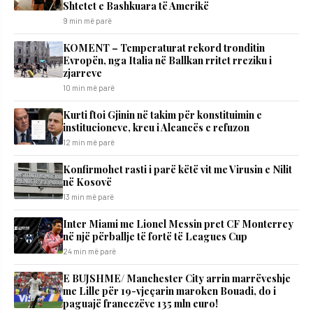
Shtetet e Bashkuara të Amerikë
9 min më parë
KOMENT – Temperaturat rekord tronditin
Evropën, nga Italia në Ballkan rritet rreziku i
zjarreve
10 min më parë
Kurti ftoi Gjinin në takim për konstituimin e
institucioneve, kreu i Aleancës e refuzon
12 min më parë
Konfirmohet rasti i parë këtë vit me Virusin e Nilit
në Kosovë
13 min më parë
Inter Miami me Lionel Messin pret CF Monterrey
në një përballje të fortë të Leagues Cup
24 min më parë
E BUJSHME/ Manchester City arrin marrëveshje
me Lille për 19-vjeçarin maroken Bouadi, do i
paguajë francezëve 135 mln euro!