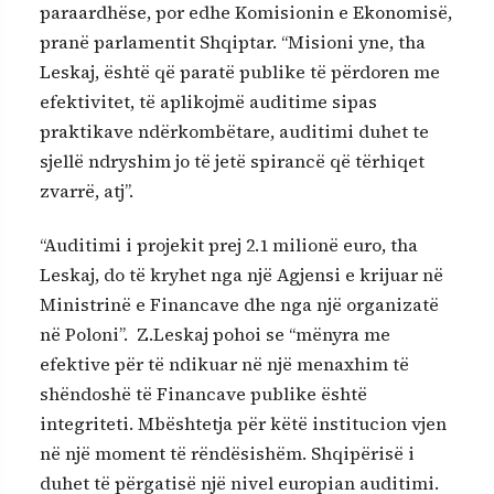
paraardhëse, por edhe Komisionin e Ekonomisë,
pranë parlamentit Shqiptar. “Misioni yne, tha
Leskaj, është që paratë publike të përdoren me
efektivitet, të aplikojmë auditime sipas
praktikave ndërkombëtare, auditimi duhet te
sjellë ndryshim jo të jetë spirancë që tërhiqet
zvarrë, atj”.
“Auditimi i projekit prej 2.1 milionë euro, tha
Leskaj, do të kryhet nga një Agjensi e krijuar në
Ministrinë e Financave dhe nga një organizatë
në Poloni”. Z.Leskaj pohoi se “mënyra me
efektive për të ndikuar në një menaxhim të
shëndoshë të Financave publike është
integriteti. Mbështetja për këtë institucion vjen
në një moment të rëndësishëm. Shqipërisë i
duhet të përgatisë një nivel europian auditimi.