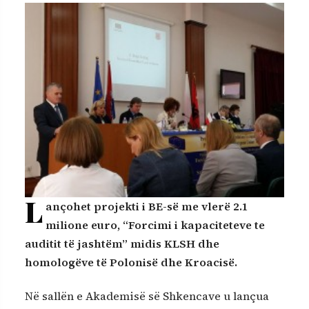
L
ançohet projekti i BE-së me vlerë 2.1
milione euro, “Forcimi i kapaciteteve te
auditit të jashtëm” midis KLSH dhe
homologëve të Polonisë dhe Kroacisë.
Në sallën e Akademisë së Shkencave u lançua