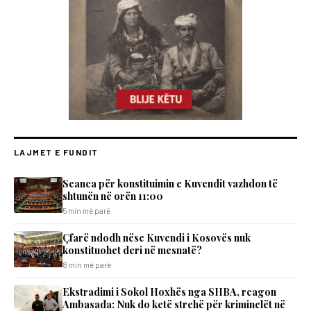
LAJMET E FUNDIT
Seanca për konstituimin e Kuvendit vazhdon të
shtunën në orën 11:00
5 min më parë
Çfarë ndodh nëse Kuvendi i Kosovës nuk
konstituohet deri në mesnatë?
8 min më parë
Ekstradimi i Sokol Hoxhës nga SHBA, reagon
Ambasada: Nuk do ketë strehë për kriminelët në