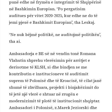
punë edhe në frymën e integrimit të Shqipërisë
në Bashkimin Europian. “Po pergatisim
auditues për vitet 2020-2025, kur edhe ne do të
jemi pjesë e Bashkimit Europian”, tha Leskaj.
“Ne nuk bëjmë politikë, ne auditojmë politikën”,
tha ai.
Ambasadorja e BE-së në vendin tonë Romana
Vlahutin shprehu vlerësimin për arritjet e
derisotme të KLSH, si dhe bindjen se me
kontributin e institucioneve të auditimit
suprem të Polonisë dhe të Kroacisë, të cilat janë
shumë të zhvilluara, projekti i binjakëzimit do
të jetë një vlerë e shtuar në rrugën e
modernizimit të plotë të institucionit shqiptar.
Ambasadori i Polonisë, z.Marek Jeziorski dhe