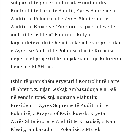
sot paradite projekti i binjakëzimit midis
Kontrollit të Lartë të Shtetit, Zyrës Supreme të
Auditit të Polonisë dhe Zyrës Shtetërore te
Auditit të Kroacisë “Forcimi i kapaciteteve te
auditit të jashtëm”. Forcimi i këtyre
kapaciteteve do të bëhet duke ndjekur praktikat
e Zyrës së Auditit të Polonisë dhe të Kroacisë
nëpërmjet projektit të binjakëzimit që këto zyra
bënë me KLSH-në.
Ishin të pranishëm Kryetari i Kontrollit të Lartë
të Shtetit, z.Bujar Leskaj; Ambasadorja e BE-së
në vendin tonë, znj. Romana Vlahutin;
Presidenti i Zyrës Supreme të Auditimit të
Polonisë, z.Krzysztof Kwiatkowsk; Kryetari i
Zyrës Shtetërore të Auditit të Kroacisë, z.Ivan
Klesiç; ambasadori i Polonisë, z.Marek