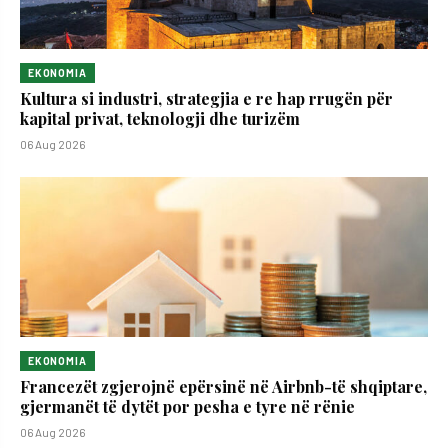
EKONOMIA
Kultura si industri, strategjia e re hap rrugën për
kapital privat, teknologji dhe turizëm
06 Aug 2026
EKONOMIA
Francezët zgjerojnë epërsinë në Airbnb-të shqiptare,
gjermanët të dytët por pesha e tyre në rënie
06 Aug 2026