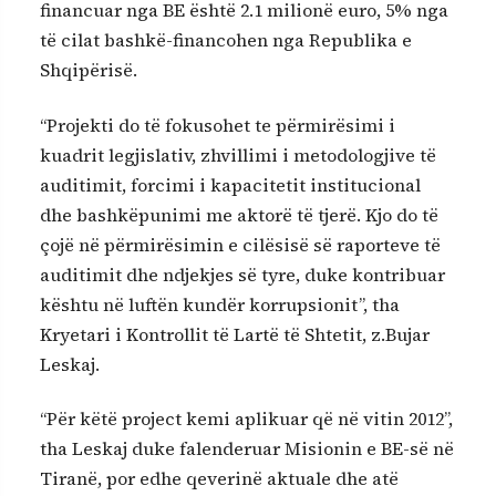
financuar nga BE është 2.1 milionë euro, 5% nga
të cilat bashkë-financohen nga Republika e
Shqipërisë.
“Projekti do të fokusohet te përmirësimi i
kuadrit legjislativ, zhvillimi i metodologjive të
auditimit, forcimi i kapacitetit institucional
dhe bashkëpunimi me aktorë të tjerë. Kjo do të
çojë në përmirësimin e cilësisë së raporteve të
auditimit dhe ndjekjes së tyre, duke kontribuar
kështu në luftën kundër korrupsionit”, tha
Kryetari i Kontrollit të Lartë të Shtetit, z.Bujar
Leskaj.
“Për këtë project kemi aplikuar që në vitin 2012”,
tha Leskaj duke falenderuar Misionin e BE-së në
Tiranë, por edhe qeverinë aktuale dhe atë