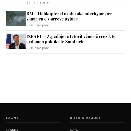
26 min më parë
BM – Helikopterët ushtarakë ndërhyjnë për
shuarjen e zjarreve pyjore
29 min më parë
IZRAEL – Zgjedhjet e tetorit vënë në rrezik të
ardhmen politike të Smotrich
29 min më parë
LAJME
BOTA & RAJONI
Politika
Bota