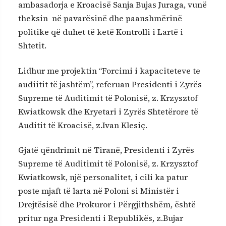
ambasadorja e Kroacisë Sanja Bujas Juraga, vunë
theksin në pavarësinë dhe paanshmërinë
politike që duhet të ketë Kontrolli i Lartë i
Shtetit.
Lidhur me projektin “Forcimi i kapaciteteve te
audiitit të jashtëm”, referuan Presidenti i Zyrës
Supreme të Auditimit të Polonisë, z. Krzysztof
Kwiatkowsk dhe Kryetari i Zyrës Shtetërore të
Auditit të Kroacisë, z.Ivan Klesiç.
Gjatë qëndrimit në Tiranë, Presidenti i Zyrës
Supreme të Auditimit të Polonisë, z. Krzysztof
Kwiatkowsk, një personalitet, i cili ka patur
poste mjaft të larta në Poloni si Ministër i
Drejtësisë dhe Prokuror i Përgjithshëm, është
pritur nga Presidenti i Republikës, z.Bujar