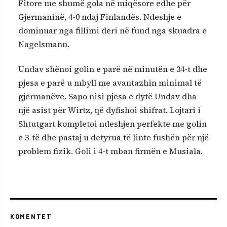
Fitore me shumë gola në miqësore edhe për
Gjermaninë, 4-0 ndaj Finlandës. Ndeshje e
dominuar nga fillimi deri në fund nga skuadra e
Nagelsmann.
Undav shënoi golin e parë në minutën e 34-t dhe
pjesa e parë u mbyll me avantazhin minimal të
gjermanëve. Sapo nisi pjesa e dytë Undav dha
një asist për Wirtz, që dyfishoi shifrat. Lojtari i
Shtutgart kompletoi ndeshjen perfekte me golin
e 3-të dhe pastaj u detyrua të linte fushën për një
problem fizik. Goli i 4-t mban firmën e Musiala.
KOMENTET