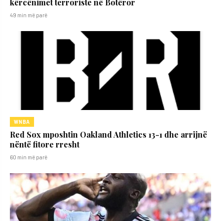
kërcënimet terroriste në Botëror
49 min më parë
WNBA
Red Sox mposhtin Oakland Athletics 13-1 dhe arrijnë
nëntë fitore rresht
60 min më parë