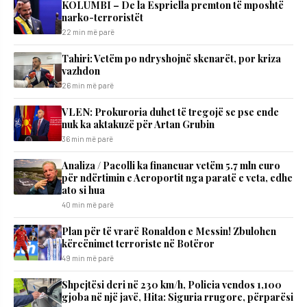
KOLUMBI – De la Espriella premton të mposhtë
narko-terroristët
22 min më parë
Tahiri: Vetëm po ndryshojnë skenarët, por kriza
vazhdon
26 min më parë
VLEN: Prokuroria duhet të tregojë se pse ende
nuk ka aktakuzë për Artan Grubin
36 min më parë
Analiza / Pacolli ka financuar vetëm 5.7 mln euro
për ndërtimin e Aeroportit nga paratë e veta, edhe
ato si hua
40 min më parë
Plan për të vrarë Ronaldon e Messin! Zbulohen
kërcënimet terroriste në Botëror
49 min më parë
Shpejtësi deri në 230 km/h, Policia vendos 1,100
gjoba në një javë, Hita: Siguria rrugore, përparësi