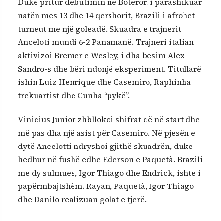
Duke pritur debutimin në Botëror, i parashikuar
natën mes 13 dhe 14 qershorit, Brazili i afrohet
turneut me një goleadë. Skuadra e trajnerit
Anceloti mundi 6-2 Panamanë. Trajneri italian
aktivizoi Bremer e Wesley, i dha besim Alex
Sandro-s dhe bëri ndonjë eksperiment. Titullarë
ishin Luiz Henrique dhe Casemiro, Raphinha
trekuartist dhe Cunha “pykë”.
Vinicius Junior zhbllokoi shifrat që në start dhe
më pas dha një asist për Casemiro. Në pjesën e
dytë Ancelotti ndryshoi gjithë skuadrën, duke
hedhur në fushë edhe Ederson e Paquetà. Brazili
me dy sulmues, Igor Thiago dhe Endrick, ishte i
papërmbajtshëm. Rayan, Paquetà, Igor Thiago
dhe Danilo realizuan golat e tjerë.