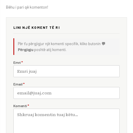
Bëhu i pari që komenton!
LINI NJË KOMENT TË RI
Për t'u përgjigjur një komenti specifik, kliko butonin
💬
Përgjigju
poshtë atij komenti.
Emri
*
Email
*
Komenti
*