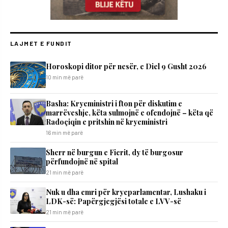
LAJMET E FUNDIT
Horoskopi ditor për nesër, e Diel 9 Gusht 2026
10 min më parë
Basha: Kryeministri i fton për diskutim e
marrëveshje, këta sulmojnë e ofendojnë – këta që
Radoçiqin e pritshin në kryeministri
16 min më parë
Sherr në burgun e Fierit, dy të burgosur
përfundojnë në spital
21 min më parë
Nuk u dha emri për kryeparlamentar, Lushaku i
LDK-së: Papërgjegjësi totale e LVV-së
21 min më parë