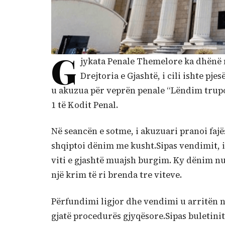
G
jykata Penale Themelore ka dhënë n
Drejtoria e Gjashtë, i cili ishte pje
u akuzua për veprën penale “Lëndim trupor
1 të Kodit Penal.
Në seancën e sotme, i akuzuari pranoi fajës
shqiptoi dënim me kusht.Sipas vendimit, i
viti e gjashtë muajsh burgim. Ky dënim n
një krim të ri brenda tre viteve.
Përfundimi ligjor dhe vendimi u arritën në
gjatë procedurës gjyqësore.Sipas buletinit