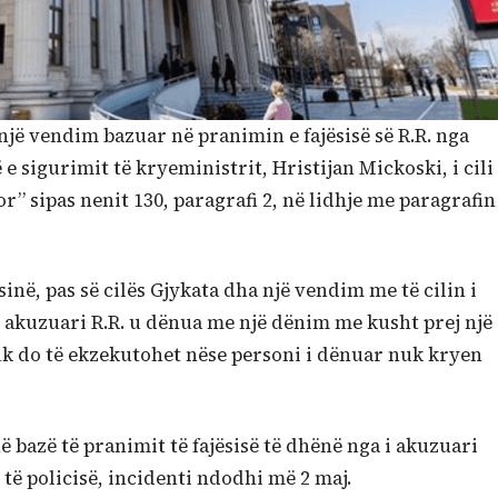
jë vendim bazuar në pranimin e fajësisë së R.R. nga
së e sigurimit të kryeministrit, Hristijan Mickoski, i cili
” sipas nenit 130, paragrafi 2, në lidhje me paragrafin
inë, pas së cilës Gjykata dha një vendim me të cilin i
 akuzuari R.R. u dënua me një dënim me kusht prej një
uk do të ekzekutohet nëse personi i dënuar nuk kryen
 bazë të pranimit të fajësisë të dhënë nga i akuzuari
 të policisë, incidenti ndodhi më 2 maj.