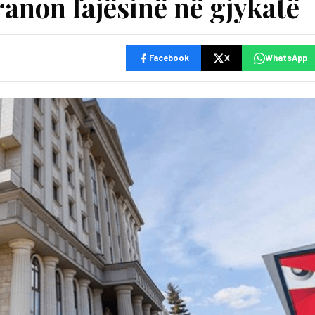
ranon fajësinë në gjykatë
Facebook
X
WhatsApp