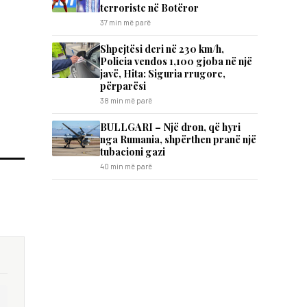
terroriste në Botëror
37 min më parë
Shpejtësi deri në 230 km/h,
Policia vendos 1,100 gjoba në një
javë, Hita: Siguria rrugore,
përparësi
38 min më parë
BULLGARI – Një dron, që hyri
nga Rumania, shpërthen pranë një
tubacioni gazi
40 min më parë