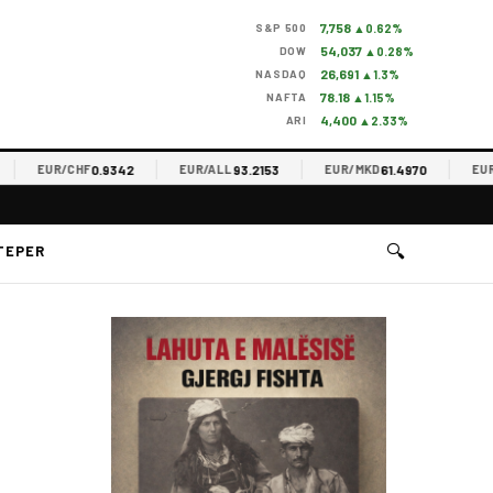
7,758
S&P 500
▲0.62%
54,037
DOW
▲0.28%
26,691
NASDAQ
▲1.3%
78.18
NAFTA
▲1.15%
4,400
ARI
▲2.33%
0.9342
93.2153
61.4970
EUR/CHF
EUR/ALL
EUR/MKD
EUR/RS
🔍
TEPER