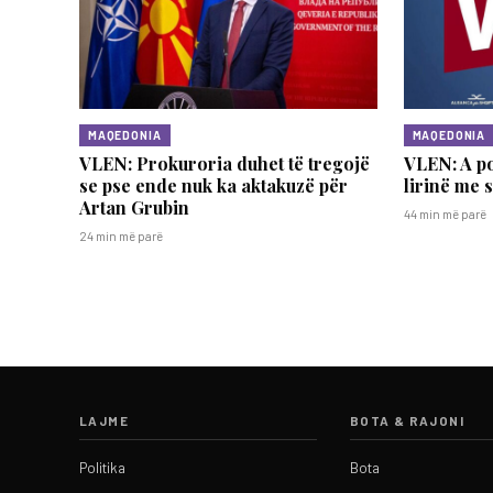
MAQEDONIA
MAQEDONIA
VLEN: Prokuroria duhet të tregojë
VLEN: A po
se pse ende nuk ka aktakuzë për
lirinë me 
Artan Grubin
44 min më parë
24 min më parë
LAJME
BOTA & RAJONI
Politika
Bota