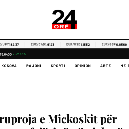
182.37
1.6123
1.1552
0.8569
PY
EUR/CAD
EUR/USD
EUR/GBP
75.0400
▲ +2.03%
KOSOVA
RAJONI
SPORTI
OPINION
ARTE
ME 
ruproja e Mickoskit për