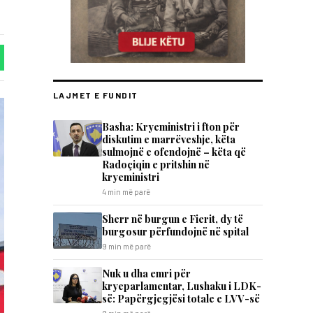
LAJMET E FUNDIT
Basha: Kryeministri i fton për
diskutim e marrëveshje, këta
sulmojnë e ofendojnë – këta që
Radoçiqin e pritshin në
kryeministri
4 min më parë
Sherr në burgun e Fierit, dy të
burgosur përfundojnë në spital
9 min më parë
Nuk u dha emri për
kryeparlamentar, Lushaku i LDK-
së: Papërgjegjësi totale e LVV-së