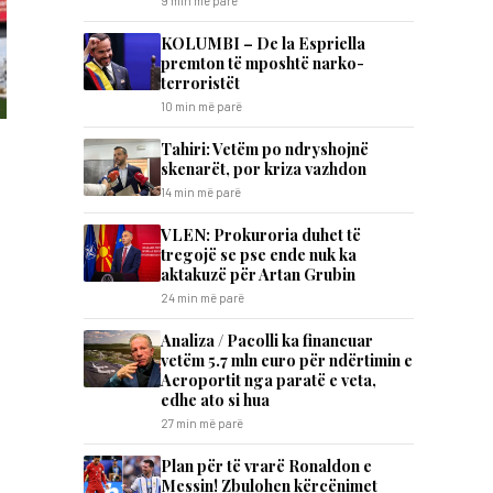
9 min më parë
KOLUMBI – De la Espriella
premton të mposhtë narko-
terroristët
10 min më parë
Tahiri: Vetëm po ndryshojnë
skenarët, por kriza vazhdon
14 min më parë
VLEN: Prokuroria duhet të
tregojë se pse ende nuk ka
aktakuzë për Artan Grubin
24 min më parë
Analiza / Pacolli ka financuar
vetëm 5.7 mln euro për ndërtimin e
Aeroportit nga paratë e veta,
edhe ato si hua
27 min më parë
Plan për të vrarë Ronaldon e
Messin! Zbulohen kërcënimet