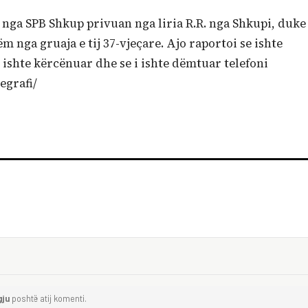
së nga SPB Shkup privuan nga liria R.R. nga Shkupi, duke
m nga gruaja e tij 37-vjeçare. Ajo raportoi se ishte
e ishte kërcënuar dhe se i ishte dëmtuar telefoni
egrafi/
gju
poshtë atij komenti.