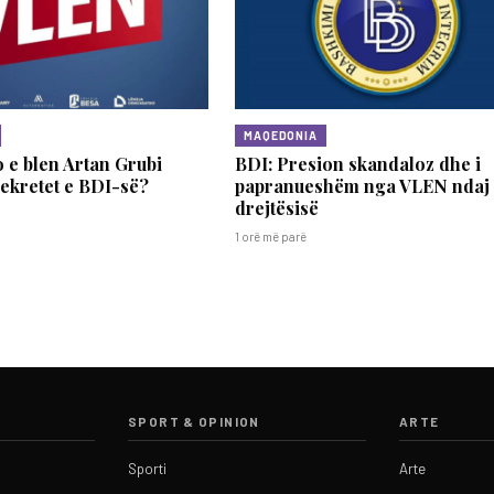
MAQEDONIA
 e blen Artan Grubi
BDI: Presion skandaloz dhe i
sekretet e BDI-së?
papranueshëm nga VLEN ndaj
drejtësisë
1 orë më parë
SPORT & OPINION
ARTE
Sporti
Arte