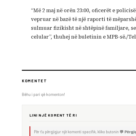
“Më 2 maj në orën 23:00, oficerët e polici
vepruar në bazë të një raporti të mëparshë
sulmuar fizikisht në shtëpinë familjare, s
celular”, thuhej në buletinin e MPB-së./Tel
KOMENTET
Bëhu i pari që komenton!
LINI NJË KOMENT TË RI
Për t'u përgjigjur një komenti specifik, kliko butonin
💬 Përgji