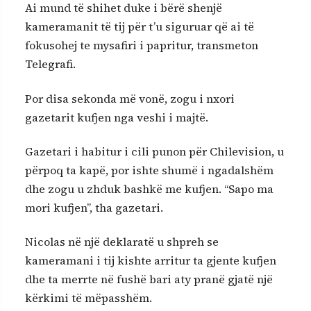
Ai mund të shihet duke i bërë shenjë
kameramanit të tij për t’u siguruar që ai të
fokusohej te mysafiri i papritur, transmeton
Telegrafi.
Por disa sekonda më vonë, zogu i nxori
gazetarit kufjen nga veshi i majtë.
Gazetari i habitur i cili punon për Chilevision, u
përpoq ta kapë, por ishte shumë i ngadalshëm
dhe zogu u zhduk bashkë me kufjen. “Sapo ma
mori kufjen”, tha gazetari.
Nicolas në një deklaratë u shpreh se
kameramani i tij kishte arritur ta gjente kufjen
dhe ta merrte në fushë bari aty pranë gjatë një
kërkimi të mëpasshëm.