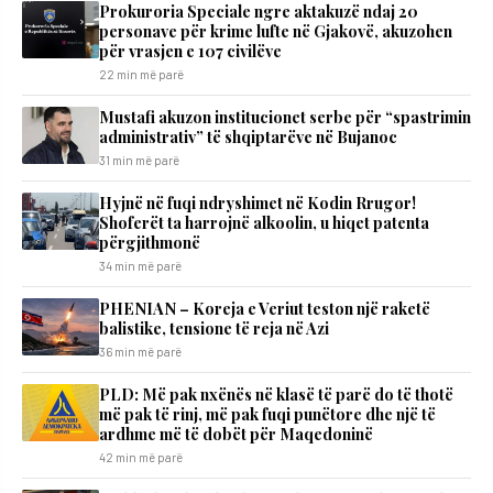
Prokuroria Speciale ngre aktakuzë ndaj 20
personave për krime lufte në Gjakovë, akuzohen
për vrasjen e 107 civilëve
22 min më parë
Mustafi akuzon institucionet serbe për “spastrimin
administrativ” të shqiptarëve në Bujanoc
31 min më parë
Hyjnë në fuqi ndryshimet në Kodin Rrugor!
Shoferët ta harrojnë alkoolin, u hiqet patenta
përgjithmonë
34 min më parë
PHENIAN – Koreja e Veriut teston një raketë
balistike, tensione të reja në Azi
36 min më parë
PLD: Më pak nxënës në klasë të parë do të thotë
më pak të rinj, më pak fuqi punëtore dhe një të
ardhme më të dobët për Maqedoninë
42 min më parë