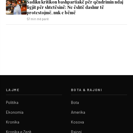
Sadiku kritikon bashpartiakë për qëndrimin ndaj
ligjit për shtetësinë: Ne është dashur të
protestojmë, nuk e bëmë
57 min më parë
LAJME
BOTA & RAJONI
Politika
Bota
Ekonomia
Amerika
Kronika
Kosova
Kronika e Zezë
Rajoni