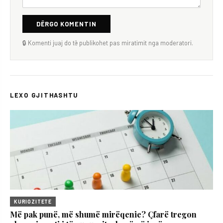
DËRGO KOMENTIN
🔒 Komenti juaj do të publikohet pas miratimit nga moderatori.
LEXO GJITHASHTU
KURIOZITETE
Më pak punë, më shumë mirëqenie? Çfarë tregon