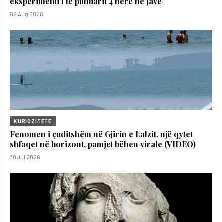
eksperimenti i të punuarit 4 herë në javë
02 Aug 2026
KURIOZITETE
Fenomen i çuditshëm në Gjirin e Lalzit, një qytet
shfaqet në horizont, pamjet bëhen virale (VIDEO)
30 Jul 2026