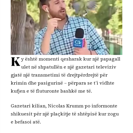
K
y është momenti qesharak kur një papagall
ulet në shpatullën e një gazetari televiziv
gjatë një transmetimi të drejtpërdrejtë për
krimin dhe pasigurinë – përpara se t’i vidhte
kufjen e të fluturonte bashkë me të.
Gazetari kilian, Nicolas Krumm po informonte
shikuesit për një plaçkitje të shtëpisë kur zogu
e befasoi atë.