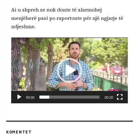
Ai u shpreh se nuk donte të alarmohej
menjëherë pasi po raportonte për një ngjarje të
ndjeshme.
V
i
d
e
o
P
l
00:00
00:20
a
y
e
r
KOMENTET