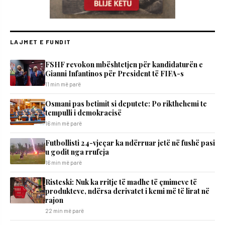
LAJMET E FUNDIT
FSHF revokon mbështetjen për kandidaturën e
Gianni Infantinos për President të FIFA-s
11 min më parë
Osmani pas betimit si deputete: Po rikthehemi te
tempulli i demokracisë
16 min më parë
Futbollisti 24-vjeçar ka ndërruar jetë në fushë pasi
u godit nga rrufeja
16 min më parë
Risteski: Nuk ka rritje të madhe të çmimeve të
produkteve, ndërsa derivatet i kemi më të lirat në
rajon
22 min më parë