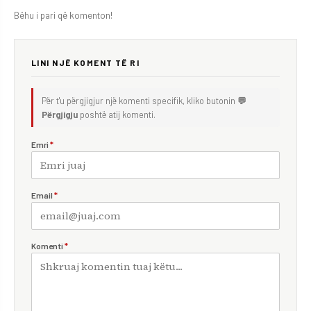
Bëhu i pari që komenton!
LINI NJË KOMENT TË RI
Për t'u përgjigjur një komenti specifik, kliko butonin
💬
Përgjigju
poshtë atij komenti.
Emri
*
Email
*
Komenti
*