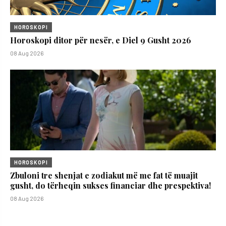
HOROSKOPI
Horoskopi ditor për nesër, e Diel 9 Gusht 2026
08 Aug 2026
HOROSKOPI
Zbuloni tre shenjat e zodiakut më me fat të muajit
gusht, do tërheqin sukses financiar dhe prespektiva!
08 Aug 2026