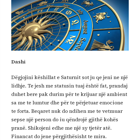
Dashi
Dëgjojini këshillat e Saturnit sot ju qe jeni ne një
lidhje. Te jesh me statusin tuaj është fat, prandaj
duhet bere pak durim për te krijuar një ambient
sa me te lumtur dhe për te përjetuar emocione
te forta. Beqaret nuk do ndihen me te vetmuar
sepse një person do iu qëndrojë gjithë kohës
pranë. Shikojeni edhe me një sy tjetër atë.
Financat do jene përgjithësisht te mira.