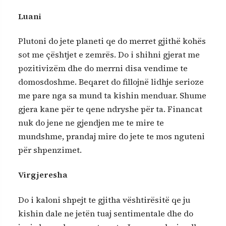
Luani
Plutoni do jete planeti qe do merret gjithë kohës
sot me çështjet e zemrës. Do i shihni gjerat me
pozitivizëm dhe do merrni disa vendime te
domosdoshme. Beqaret do fillojnë lidhje serioze
me pare nga sa mund ta kishin menduar. Shume
gjera kane për te qene ndryshe për ta. Financat
nuk do jene ne gjendjen me te mire te
mundshme, prandaj mire do jete te mos nguteni
për shpenzimet.
Virgjeresha
Do i kaloni shpejt te gjitha vështirësitë qe ju
kishin dale ne jetën tuaj sentimentale dhe do