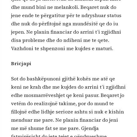
dhe mund bini ne melankoli. Beqaret nuk do
jene ende te përgatitur për te ndryshuar status
dhe nuk do përfitojnë nga mundësitë qe do iu
jepen. Ne planin financiar do arrini t’i zgjidhni
disa probleme dhe do ndiheni me te qete.
Vazhdoni te shpenzoni me kujdes e maturi.
Bricjapi
Sot do bashkëpunoni gjithë kohës me atë qe
keni ne krah dhe me kujdes do arrini t’i zgjidhni
edhe mosmarrëveshjet qe keni pasur. Beqaret jo
vetëm do realizojnë takime, por do mund te
fillojnë edhe lidhje serioze ashtu si nuk e kishin
menduar me pare. Ne planin financiar do jeni
me më shume fat se me pare. Gjendja
fatmirësisht do jete tejet e qëndrueshme.