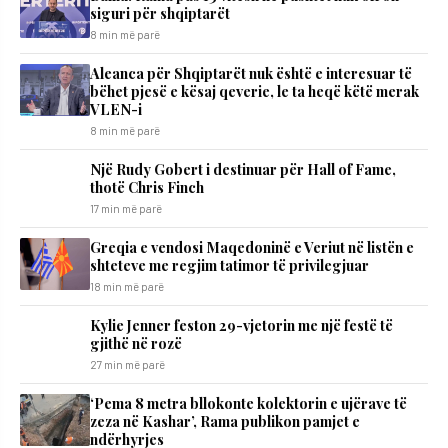
siguri për shqiptarët
8 min më parë
Aleanca për Shqiptarët nuk është e interesuar të
bëhet pjesë e kësaj qeverie, le ta heqë këtë merak
VLEN-i
8 min më parë
Një Rudy Gobert i destinuar për Hall of Fame,
thotë Chris Finch
17 min më parë
Greqia e vendosi Maqedoninë e Veriut në listën e
shteteve me regjim tatimor të privilegjuar
18 min më parë
Kylie Jenner feston 29-vjetorin me një festë të
gjithë në rozë
27 min më parë
‘Pema 8 metra bllokonte kolektorin e ujërave të
zeza në Kashar’, Rama publikon pamjet e
ndërhyrjes