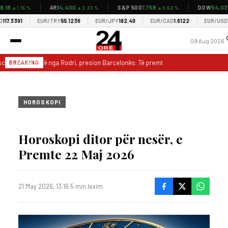
8
4,400
7,758
54,037
ARI
S&P 500
DOW
▲1.15 %
▲2.33 %
▲0.62 %
▲
.3391
EUR/TRY
55.1236
EUR/JPY
182.40
EUR/CAD
1.6122
EUR/USD
1.15
09 Aug 2026
a nuk heq dorë nga Rodri, presion Barcelonës: Të premten do jetë në Mancheste
BREAKING
HOROSKOPI
Horoskopi ditor për nesër, e
Premte 22 Maj 2026
21 May 2026, 13:16
·
5 min lexim