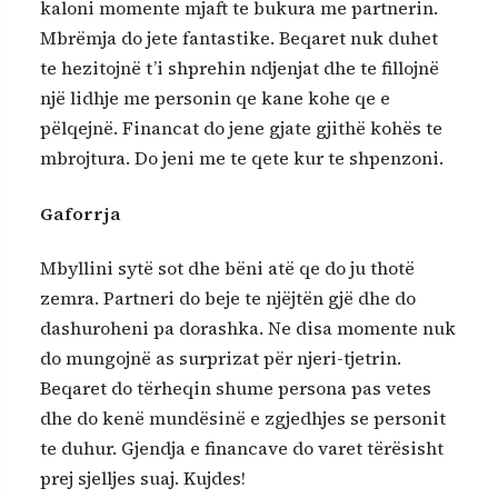
kaloni momente mjaft te bukura me partnerin.
Mbrëmja do jete fantastike. Beqaret nuk duhet
te hezitojnë t’i shprehin ndjenjat dhe te fillojnë
një lidhje me personin qe kane kohe qe e
pëlqejnë. Financat do jene gjate gjithë kohës te
mbrojtura. Do jeni me te qete kur te shpenzoni.
Gaforrja
Mbyllini sytë sot dhe bëni atë qe do ju thotë
zemra. Partneri do beje te njëjtën gjë dhe do
dashuroheni pa dorashka. Ne disa momente nuk
do mungojnë as surprizat për njeri-tjetrin.
Beqaret do tërheqin shume persona pas vetes
dhe do kenë mundësinë e zgjedhjes se personit
te duhur. Gjendja e financave do varet tërësisht
prej sjelljes suaj. Kujdes!