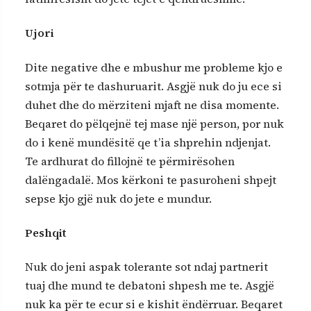
Ujori
Dite negative dhe e mbushur me probleme kjo e
sotmja për te dashuruarit. Asgjë nuk do ju ece si
duhet dhe do mërziteni mjaft ne disa momente.
Beqaret do pëlqejnë tej mase një person, por nuk
do i kenë mundësitë qe t’ia shprehin ndjenjat.
Te ardhurat do fillojnë te përmirësohen
dalëngadalë. Mos kërkoni te pasuroheni shpejt
sepse kjo gjë nuk do jete e mundur.
Peshqit
Nuk do jeni aspak tolerante sot ndaj partnerit
tuaj dhe mund te debatoni shpesh me te. Asgjë
nuk ka për te ecur si e kishit ëndërruar. Beqaret