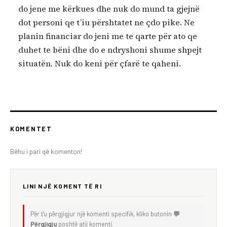
do jene me kërkues dhe nuk do mund ta gjejnë
dot personi qe t’iu përshtatet ne çdo pike. Ne
planin financiar do jeni me te qarte për ato qe
duhet te bëni dhe do e ndryshoni shume shpejt
situatën. Nuk do keni për çfarë te qaheni.
KOMENTET
Bëhu i pari që komenton!
LINI NJË KOMENT TË RI
Për t'u përgjigjur një komenti specifik, kliko butonin
💬
Përgjigju
poshtë atij komenti.