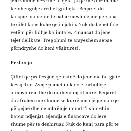
jeni shume here me te qete. Ja qe me durim dhe
këmbëngulje arrihet gjithçka. Beqaret do
kalojnë momente te paharrueshme me persona
te cilët kane kohe qe i njohin. Nuk do behet fale
vetëm për lidhje kalimtare. Financat do jene
tejet delikate. Tregohuni te arsyeshëm sepse
përndryshe do keni vështirësi.
Peshorja
Çiftet qe preferojnë qetësinë do jene me fat gjate
kësaj dite. Asnjë planet nuk do e turbulloje
atmosferën dhe do ndiheni mjaft mire. Beqaret
do afrohen me shume se kurrë me një person qe
pëlqejnë dhe ne mbrëmje mund t’i shprehin
hapur ndjenjat. Gjendja e financave do lere
shume për te dëshiruar. Nuk do keni para për te