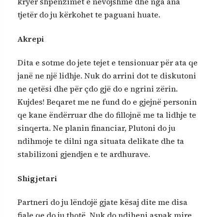
kryer shpenzimet e nevojshme dhe nga ana
tjetër do ju kërkohet te paguani huate.
Akrepi
Dita e sotme do jete tejet e tensionuar për ata qe
janë ne një lidhje. Nuk do arrini dot te diskutoni
ne qetësi dhe për çdo gjë do e ngrini zërin.
Kujdes! Beqaret me ne fund do e gjejnë personin
qe kane ëndërruar dhe do fillojnë me ta lidhje te
sinqerta. Ne planin financiar, Plutoni do ju
ndihmoje te dilni nga situata delikate dhe ta
stabilizoni gjendjen e te ardhurave.
Shigjetari
Partneri do ju lëndojë gjate kësaj dite me disa
fjale qe do ju thotë. Nuk do ndiheni aspak mire