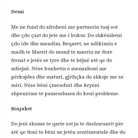
Demi
Me ne fund do afroheni me partnerin tuaj sot
dhe çdo çast do jete me i bukur. Do shkëmbeni
çdo ide dhe mendim. Beqaret, ne ndikimin e
madh te Marsit do mund te marrin ne dore
frenat e jetës se tyre dhe te bëjnë atë qe do
ndiejnë. Nëse buxhetin e menaxhoni me
përkujdes dhe maturi, gjithçka do shkoje me se
miri. Nëse bëni çmenduri dhe kryeni
shpenzime te pamenduara do keni probleme.
Binjaket
Do jeni shume te qarte sot ju te dashuruarit për
atë qe doni te bëni ne jetën sentimentale dhe do