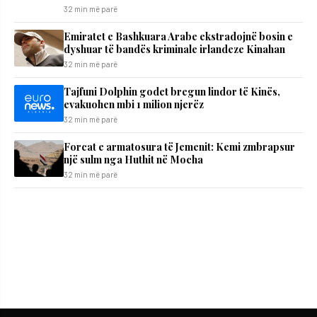
32 min më parë
Emiratet e Bashkuara Arabe ekstradojnë bosin e
dyshuar të bandës kriminale irlandeze Kinahan
32 min më parë
Tajfuni Dolphin godet bregun lindor të Kinës,
evakuohen mbi 1 milion njerëz
32 min më parë
Forcat e armatosura të Jemenit: Kemi zmbrapsur
një sulm nga Huthit në Mocha
32 min më parë