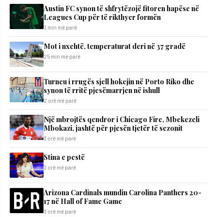
Austin FC synon të shfrytëzojë fitoren hapëse në
Leagues Cup për të rikthyer formën
3 min më parë
Mot i nxehtë, temperaturat deri në 37 gradë
25 min më parë
Turneu i rrugës sjell hokejin në Porto Riko dhe
synon të rritë pjesëmarrjen në ishull
2 orë më parë
Një mbrojtës qendror i Chicago Fire, Mbekezeli
Mbokazi, jashtë për pjesën tjetër të sezonit
3 orë më parë
Stina e pestë
3 orë më parë
Arizona Cardinals mundin Carolina Panthers 20-
17 në Hall of Fame Game
3 orë më parë