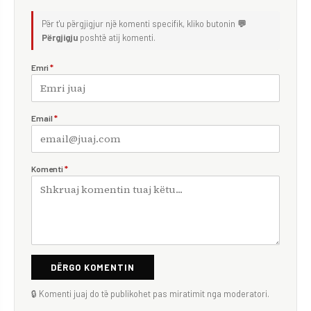
Për t'u përgjigjur një komenti specifik, kliko butonin
💬
Përgjigju
poshtë atij komenti.
Emri
*
Email
*
Komenti
*
DËRGO KOMENTIN
🔒 Komenti juaj do të publikohet pas miratimit nga moderatori.