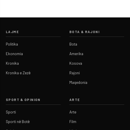
LAJME
BOTA & RAJONI
Politika
Bota
Ekonomia
Amerika
Kronika
Kosova
Kronika e Zezë
Rajoni
Maqedonia
SPORT & OPINION
ARTE
Sporti
Arte
Sporti në Botë
Film