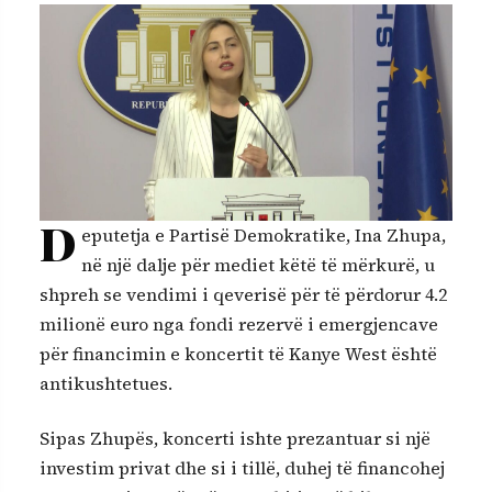
D
eputetja e Partisë Demokratike, Ina Zhupa,
në një dalje për mediet këtë të mërkurë, u
shpreh se vendimi i qeverisë për të përdorur 4.2
milionë euro nga fondi rezervë i emergjencave
për financimin e koncertit të Kanye West është
antikushtetues.
Sipas Zhupës, koncerti ishte prezantuar si një
investim privat dhe si i tillë, duhej të financohej