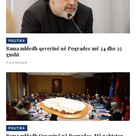
POLITIKA
Rama mbledh qeverinë në Pogradec më 24 dhe 25
gusht
11 orë më parë
POLITIKA
Rama mbledh Qeverinë në Pogradec. Më 7 shtator