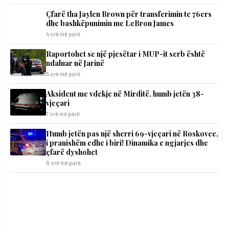
Çfarë tha Jaylen Brown për transferimin te 76ers
dhe bashkëpunimin me LeBron James
4 orë më parë
Raportohet se një pjesëtar i MUP-it serb është
ndaluar në Jarinë
5 orë më parë
Aksident me vdekje në Mirditë, humb jetën 38-
vjeçari
7 orë më parë
Humb jetën pas një sherri 69-vjeçari në Roskovec,
i pranishëm edhe i biri! Dinamika e ngjarjes dhe
çfarë dyshohet
8 orë më parë