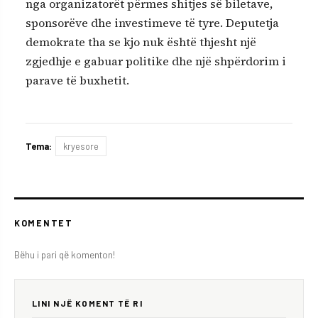
nga organizatorët përmes shitjes së biletave,
sponsorëve dhe investimeve të tyre. Deputetja
demokrate tha se kjo nuk është thjesht një
zgjedhje e gabuar politike dhe një shpërdorim i
parave të buxhetit.
Tema:
kryesore
KOMENTET
Bëhu i pari që komenton!
LINI NJË KOMENT TË RI