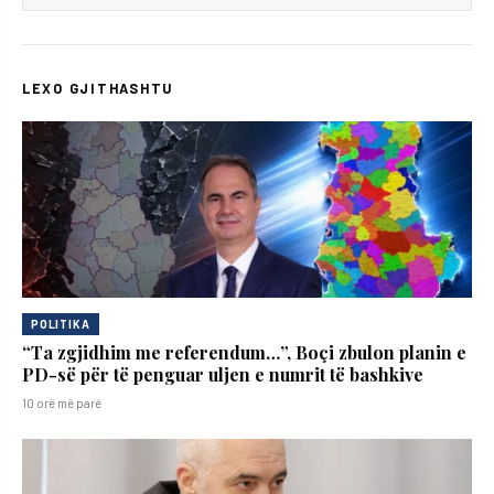
LEXO GJITHASHTU
POLITIKA
“Ta zgjidhim me referendum…”, Boçi zbulon planin e
PD-së për të penguar uljen e numrit të bashkive
10 orë më parë