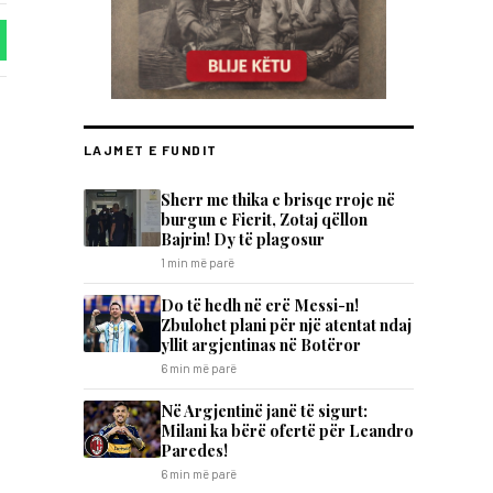
LAJMET E FUNDIT
Sherr me thika e brisqe rroje në
burgun e Fierit, Zotaj qëllon
Bajrin! Dy të plagosur
1 min më parë
Do të hedh në erë Messi-n!
Zbulohet plani për një atentat ndaj
yllit argjentinas në Botëror
6 min më parë
Në Argjentinë janë të sigurt:
Milani ka bërë ofertë për Leandro
Paredes!
6 min më parë