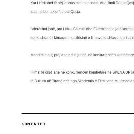
Kur i kërkohet të bëj krahasimin mes teatrit dhe filmit Donat Q
teatri të bën aktor”, thotë Qosja.
“Vlerësimi jonë, pra i imi, i Fatmirit dhe Ekremit do të jetë kor
është shumë i kënaqur me cilësinë e filmave të shfaqur deri ta
Mendimin e tij prej anëtari të jurisë, në konkurrencën kombëtare 
Filmat të cilët janë në konkurrencën kombëtare në SKENA UP jan
të Bukura në Tiranë dhe nga Akademia e Filmit dhe Multimedias
KOMENTET