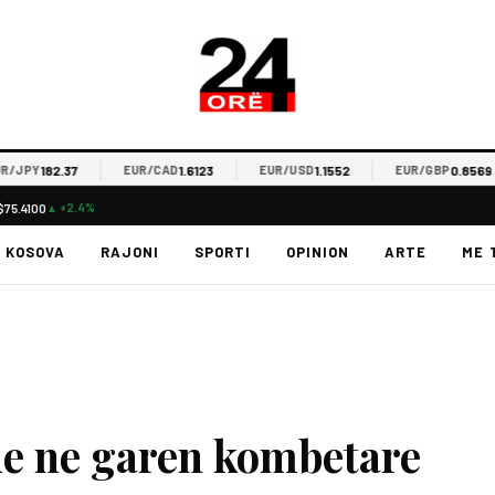
182.37
1.6123
1.1552
0.8569
JPY
EUR/CAD
EUR/USD
EUR/GBP
$75.4100
▲ +2.4%
KOSOVA
RAJONI
SPORTI
OPINION
ARTE
ME 
e ne garen kombetare