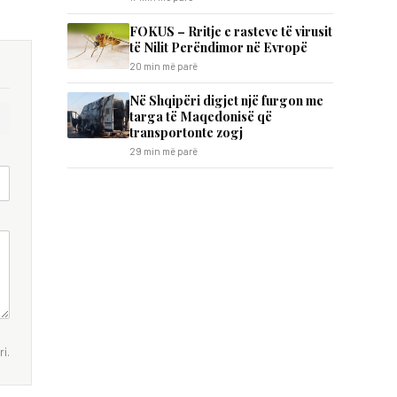
FOKUS – Rritje e rasteve të virusit
të Nilit Perëndimor në Evropë
20 min më parë
Në Shqipëri digjet një furgon me
targa të Maqedonisë që
transportonte zogj
29 min më parë
i.