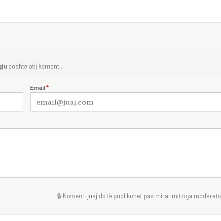
gju
poshtë atij komenti.
Email
*
🔒 Komenti juaj do të publikohet pas miratimit nga moderator