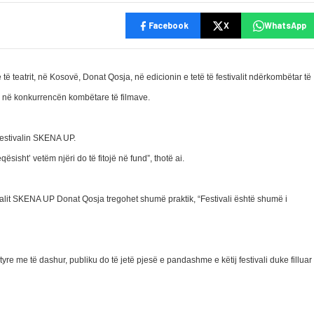
Facebook
X
WhatsApp
 të teatrit, në Kosovë, Donat Qosja, në edicionin e tetë të festivalit ndërkombëtar të
isë në konkurrencën kombëtare të filmave.
 festivalin SKENA UP.
ësisht’ vetëm njëri do të fitojë në fund”, thotë ai.
ivalit SKENA UP Donat Qosja tregohet shumë praktik, “Festivali është shumë i
re me të dashur, publiku do të jetë pjesë e pandashme e këtij festivali duke filluar