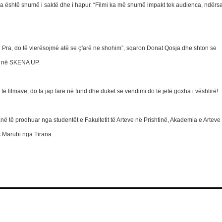
osja është shumë i saktë dhe i hapur. “Filmi ka më shumë impakt tek audienca, ndërs
rekt. Pra, do të vlerësojmë atë se çfarë ne shohim”, sqaron Donat Qosja dhe shton se
ni në SKENA UP.
të filmave, do ta jap fare në fund dhe duket se vendimi do të jetë goxha i vështirë!
ë të prodhuar nga studentët e Fakultetit të Arteve në Prishtinë, Akademia e Arteve
 Marubi nga Tirana.