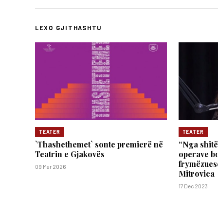
LEXO GJITHASHTU
TEATER
TEATER
`Thashethemet` sonte premierë në
“Nga shitë
Teatrin e Gjakovës
operave bo
frymëzuese
09 Mar 2026
Mitrovica
17 Dec 2023