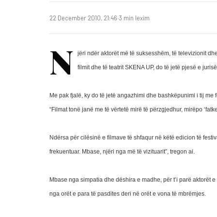
22 December 2010, 21:46
·
3 min lexim
N
jëri ndër aktorët më të suksesshëm, të televizionit dhe
filmit dhe të teatrit SKENA UP, do të jetë pjesë e jur
Me pak fjalë, ky do të jetë angazhimi dhe bashkëpunimi i tij me
“Filmat tonë janë me të vërtetë mirë të përzgjedhur, mirëpo ‘fatkeq
Ndërsa për cilësinë e filmave të shfaqur në këtë edicion të fest
frekuentuar. Mbase, njëri nga më të vizituarit”, tregon ai.
Mbase nga simpatia dhe dëshira e madhe, për t’i parë aktorët e ty
nga orët e para të pasdites deri në orët e vona të mbrëmjes.