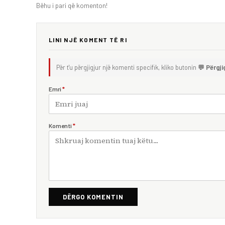
Bëhu i pari që komenton!
LINI NJË KOMENT TË RI
Për t'u përgjigjur një komenti specifik, kliko butonin
💬 Përgji
Emri
*
Komenti
*
DËRGO KOMENTIN