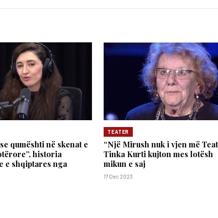
TEATER
se qumështi në skenat e
“Një Mirush nuk i vjen më Teatr
tërore”, historia
Tinka Kurti kujton mes lotësh
 e shqiptares nga
mikun e saj
17 Dec 2023