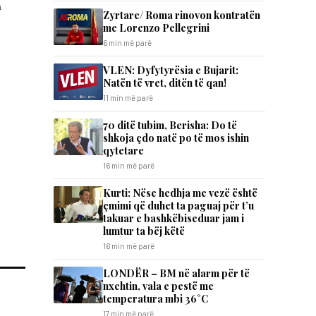
a
Zyrtare/ Roma rinovon kontratën
me Lorenzo Pellegrini
6 min më parë
VLEN: Dyfytyrësia e Bujarit:
Natën të vret, ditën të qan!
11 min më parë
70 ditë tubim, Berisha: Do të
shkoja çdo natë po të mos ishin
qytetare
16 min më parë
Kurti: Nëse hedhja me vezë është
çmimi që duhet ta paguaj për t’u
takuar e bashkëbiseduar jam i
lumtur ta bëj këtë
16 min më parë
LONDËR – BM në alarm për të
nxehtin, vala e pestë me
temperatura mbi 36°C
17 min më parë