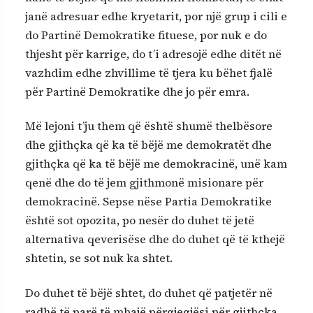
janë adresuar edhe kryetarit, por një grup i cili e
do Partinë Demokratike fituese, por nuk e do
thjesht për karrige, do t’i adresojë edhe ditët në
vazhdim edhe zhvillime të tjera ku bëhet fjalë
për Partinë Demokratike dhe jo për emra.
Më lejoni t’ju them që është shumë thelbësore
dhe gjithçka që ka të bëjë me demokratët dhe
gjithçka që ka të bëjë me demokracinë, unë kam
qenë dhe do të jem gjithmonë misionare për
demokracinë. Sepse nëse Partia Demokratike
është sot opozita, po nesër do duhet të jetë
alternativa qeverisëse dhe do duhet që të kthejë
shtetin, se sot nuk ka shtet.
Do duhet të bëjë shtet, do duhet që patjetër në
radhë të parë të mbajë përgjegjësi për gjithçka