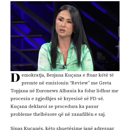
D
emokratja, Besjana Kuçana e ftuar këtë të
premte në emisionin “Review” me Greta
Topjana në Euronews Albania ka folur lidhur me
procesin e zgjedhjes së kryesisë së PD-së.
Kuçana deklaroi se procedura ka pasur
probleme thelbësore që në zanafillën e saj.
Sipas Kuçanës, këto shqetësime janë adresuar