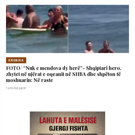
KRONIKA
FOTO/ “Nuk e mendova dy herë”- Shqiptari hero,
zhytet në ujërat e oqeanit në SHBA dhe shpëton të
moshuarin: Në raste
1 orë më parë