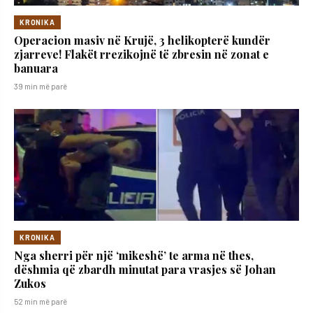
KRONIKA
Operacion masiv në Krujë, 3 helikopterë kundër
zjarreve! Flakët rrezikojnë të zbresin në zonat e
banuara
39 min më parë
KRONIKA
Nga sherri për një ‘mikeshë’ te arma në thes,
dëshmia që zbardh minutat para vrasjes së Johan
Zukos
52 min më parë