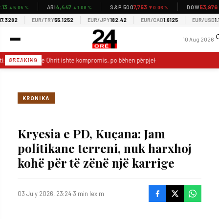
3
4,447
7,753
53,976
ARI
S&P 500
DOW
▲5.05 %
▲1.08 %
▼0.06 %
▼0.
3282
EUR/TRY
55.1252
EUR/JPY
182.42
EUR/CAD
1.6125
EUR/USD
1.155
10 Aug 2026
: Marrëveshja e Ohrit ishte kompromis, po bëhen përpjekje për ta zhbërë gjuhën
BREAKING
KRONIKA
Kryesia e PD, Kuçana: Jam
politikane terreni, nuk harxhoj
kohë për të zënë një karrige
03 July 2026, 23:24
·
3 min lexim