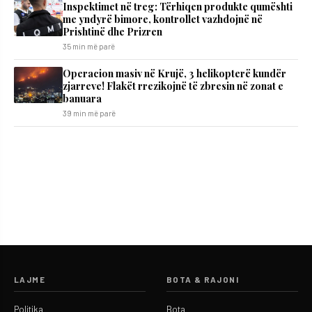
Inspektimet në treg: Tërhiqen produkte qumështi
me yndyrë bimore, kontrollet vazhdojnë në
Prishtinë dhe Prizren
35 min më parë
Operacion masiv në Krujë, 3 helikopterë kundër
zjarreve! Flakët rrezikojnë të zbresin në zonat e
banuara
39 min më parë
LAJME
BOTA & RAJONI
Politika
Bota