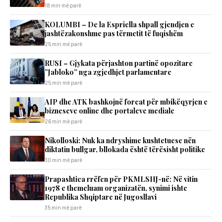
18 min më parë
KOLUMBI – De la Espriella shpall gjendjen e
jashtëzakonshme pas tërmetit të fuqishëm
25 min më parë
RUSI – Gjykata përjashton partinë opozitare
”Jabloko” nga zgjedhjet parlamentare
25 min më parë
AIP dhe ATK bashkojnë forcat për mbikëqyrjen e
bizneseve online dhe portaleve mediale
26 min më parë
Nikolloski: Nuk ka ndryshime kushtetuese nën
diktatin bullgar, bllokada është tërësisht politike
30 min më parë
Prapashtica rrëfen për PKMLSHJ-në: Në vitin
1978 e themeluam organizatën, synimi ishte
Republika Shqiptare në Jugosllavi
35 min më parë