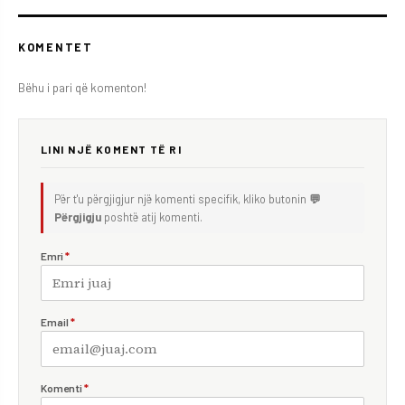
KOMENTET
Bëhu i pari që komenton!
LINI NJË KOMENT TË RI
Për t'u përgjigjur një komenti specifik, kliko butonin
💬
Përgjigju
poshtë atij komenti.
Emri
*
Email
*
Komenti
*