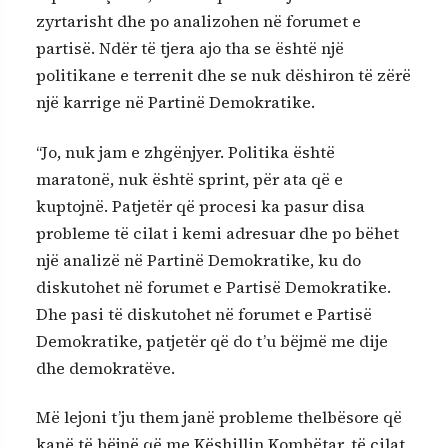
zyrtarisht dhe po analizohen në forumet e
partisë. Ndër të tjera ajo tha se është një
politikane e terrenit dhe se nuk dëshiron të zërë
një karrige në Partinë Demokratike.
“Jo, nuk jam e zhgënjyer. Politika është
maratonë, nuk është sprint, për ata që e
kuptojnë. Patjetër që procesi ka pasur disa
probleme të cilat i kemi adresuar dhe po bëhet
një analizë në Partinë Demokratike, ku do
diskutohet në forumet e Partisë Demokratike.
Dhe pasi të diskutohet në forumet e Partisë
Demokratike, patjetër që do t’u bëjmë me dije
dhe demokratëve.
Më lejoni t’ju them janë probleme thelbësore që
kanë të bëjnë që me Këshillin Kombëtar, të cilat