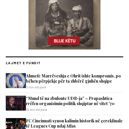
LAJMET E FUNDIT
Ahmeti: Marrëveshja e Ohrit ishte kompromis, po
bëhen përpjekje për ta zhbërë gjuhën shqipe
0 min më parë
“Mund të na zbulonte UDB-ja” – Prapashtica
rrëfen organizimin politik shqiptar në vitet ’70
10 min më parë
FC Cincinnati synon kalimin historik në çerekfinale
të Leagues Cup ndaj Atlas