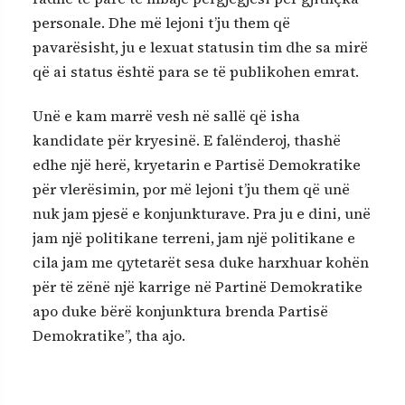
personale. Dhe më lejoni t’ju them që
pavarësisht, ju e lexuat statusin tim dhe sa mirë
që ai status është para se të publikohen emrat.
Unë e kam marrë vesh në sallë që isha
kandidate për kryesinë. E falënderoj, thashë
edhe një herë, kryetarin e Partisë Demokratike
për vlerësimin, por më lejoni t’ju them që unë
nuk jam pjesë e konjunkturave. Pra ju e dini, unë
jam një politikane terreni, jam një politikane e
cila jam me qytetarët sesa duke harxhuar kohën
për të zënë një karrige në Partinë Demokratike
apo duke bërë konjunktura brenda Partisë
Demokratike”, tha ajo.