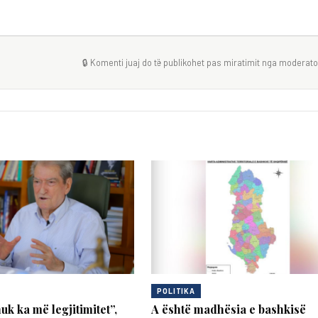
🔒 Komenti juaj do të publikohet pas miratimit nga moderator
POLITIKA
uk ka më legjitimitet”,
A është madhësia e bashkisë