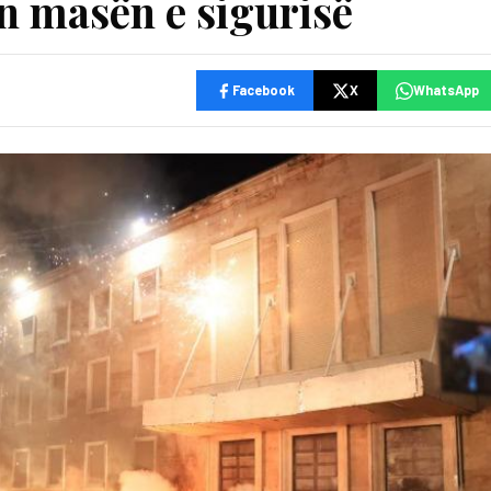
on masën e sigurisë
Facebook
X
WhatsApp