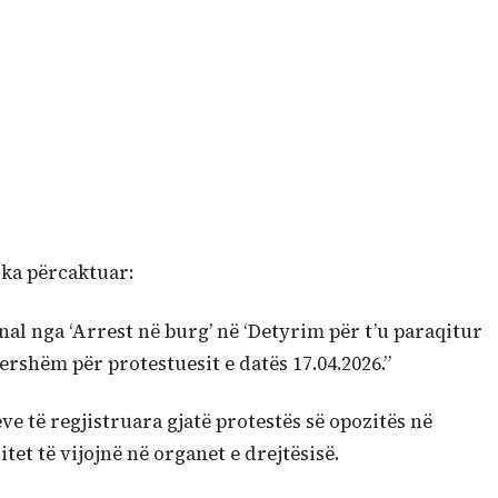
 ka përcaktuar:
al nga ‘Arrest në burg’ në ‘Detyrim për t’u paraqitur
ershëm për protestuesit e datës 17.04.2026.”
ve të regjistruara gjatë protestës së opozitës në
et të vijojnë në organet e drejtësisë.