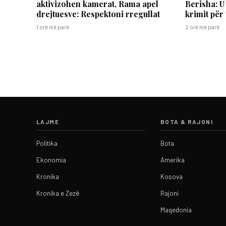
aktivizohen kamerat, Rama apel
Berisha: U
drejtuesve: Respektoni rregullat
krimit për
1 orë më parë
2 orë më parë
LAJME
BOTA & RAJONI
Politika
Bota
Ekonomia
Amerika
Kronika
Kosova
Kronika e Zezë
Rajoni
Maqedonia