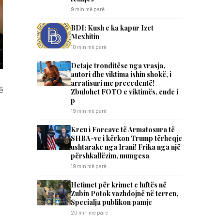
9 min më parë
BDI: Kush e ka kapur Izet
Mexhitin
10 min më parë
Detaje tronditëse nga vrasja,
autori dhe viktima ishin shokë, i
arratisuri me precedentë!
ë
Zbulohet FOTO e viktimës, ende i
p
19 min më parë
Kreu i Forcave të Armatosura të
SHBA-ve i kërkon Trump tërheqje
ushtarake nga Irani! Frika nga një
përshkallëzim, mungesa
19 min më parë
Hetimet për krimet e luftës në
Zubin Potok vazhdojnë në terren,
Specialja publikon pamje
20 min më parë