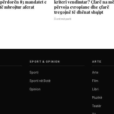
 përdorën 83 mandatet e
kriteri vendimtar? Çfarë na m
 të mbrojtur aferat
përvoja evropiane dhe çfarë
tregojnë të dhënat shqipt
3 orë më parë
SPORT & OPINION
ARTE
Sporti
Arte
Sporti në Botë
Film
Opinion
Libri
Muzikë
Teatër