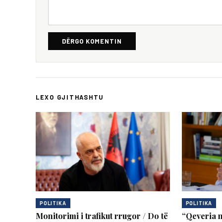
DËRGO KOMENTIN
LEXO GJITHASHTU
POLITIKA
POLITIKA
Monitorimi i trafikut rrugor / Do të
“Qeveria n