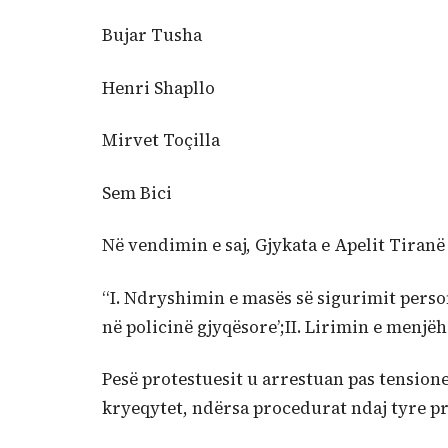
Bujar Tusha
Henri Shapllo
Mirvet Toçilla
Sem Bici
Në vendimin e saj, Gjykata e Apelit Tiranë
“I. Ndryshimin e masës së sigurimit person
në policinë gjyqësore’;II. Lirimin e menjëh
Pesë protestuesit u arrestuan pas tensione
kryeqytet, ndërsa procedurat ndaj tyre prit