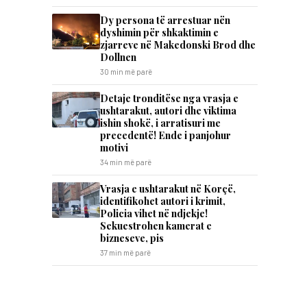
Dy persona të arrestuar nën
dyshimin për shkaktimin e
zjarreve në Makedonski Brod dhe
Dollnen
30 min më parë
Detaje tronditëse nga vrasja e
ushtarakut, autori dhe viktima
ishin shokë, i arratisuri me
precedentë! Ende i panjohur
motivi
34 min më parë
Vrasja e ushtarakut në Korçë,
identifikohet autori i krimit,
Policia vihet në ndjekje!
Sekuestrohen kamerat e
bizneseve, pis
37 min më parë