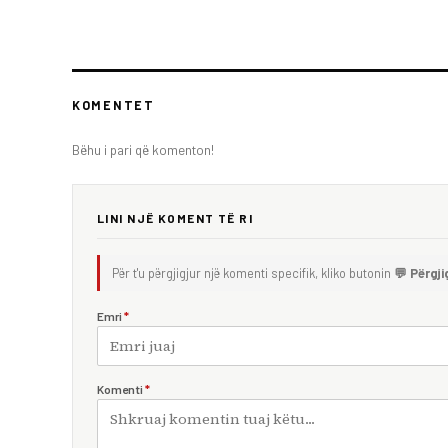
KOMENTET
Bëhu i pari që komenton!
LINI NJË KOMENT TË RI
Për t'u përgjigjur një komenti specifik, kliko butonin
💬 Përgji
Emri
*
Komenti
*