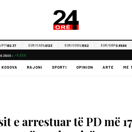
82.37
1.6123
1.1552
0.8569
EUR/CAD
EUR/USD
EUR/GBP
76.3600
▲ +3.22%
KOSOVA
RAJONI
SPORTI
OPINION
ARTE
ME 
it e arrestuar të PD më 1