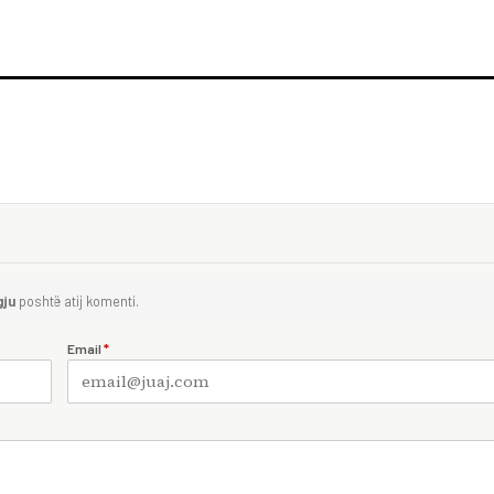
gju
poshtë atij komenti.
Email
*