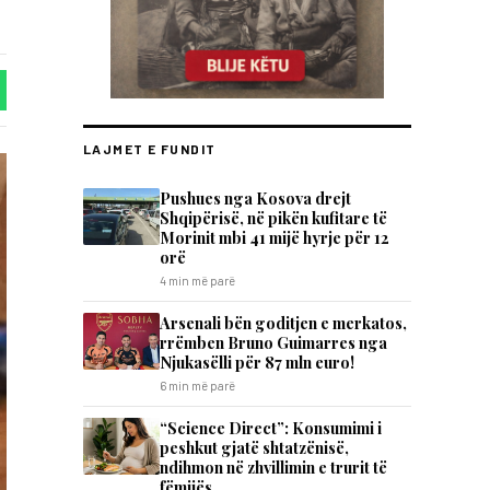
LAJMET E FUNDIT
​Pushues nga Kosova drejt
Shqipërisë, në pikën kufitare të
Morinit mbi 41 mijë hyrje për 12
orë
4 min më parë
Arsenali bën goditjen e merkatos,
rrëmben Bruno Guimarres nga
Njukasëlli për 87 mln euro!
6 min më parë
“Science Direct”: Konsumimi i
peshkut gjatë shtatzënisë,
ndihmon në zhvillimin e trurit të
fëmijës