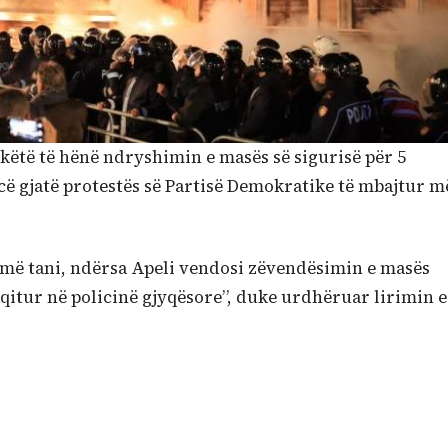
 këtë të hënë ndryshimin e masës së sigurisë për 5
ncë gjatë protestës së Partisë Demokratike të mbajtur m
 më tani, ndërsa Apeli vendosi zëvendësimin e masës
qitur në policinë gjyqësore”, duke urdhëruar lirimin e