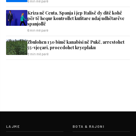
6 min më parë
Kriza në Ceuta, Spanja i jep Italisë dy ditë kohë
për të hequr kontrollet kufitare ndaj udhëtarëve
spanjollë
6 min më parë
Zbulohen 130 bimë kanabisi në Pukë, arrestohet
55-vjeçari, procedohet kryeplaku
8 min më parë
LAJME
BOTA & RAJONI