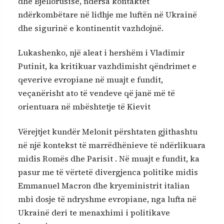
dhe Bjellorusisë, ndërsa kontaktet
ndërkombëtare në lidhje me luftën në Ukrainë
dhe sigurinë e kontinentit vazhdojnë.
Lukashenko, një aleat i hershëm i Vladimir
Putinit, ka kritikuar vazhdimisht qëndrimet e
qeverive evropiane në muajt e fundit,
veçanërisht ato të vendeve që janë më të
orientuara në mbështetje të Kievit
Vërejtjet kundër Melonit përshtaten gjithashtu
në një kontekst të marrëdhënieve të ndërlikuara
midis Romës dhe Parisit . Në muajt e fundit, ka
pasur me të vërtetë divergjenca politike midis
Emmanuel Macron dhe kryeministrit italian
mbi dosje të ndryshme evropiane, nga lufta në
Ukrainë deri te menaxhimi i politikave