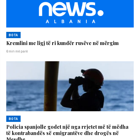
BOTA
Kremlini me ligj të ri kundër rusëve në mërgim
6 min më parë
BOTA
Policia spanjolle godet një nga rrjetet më të mëdha
të kontrabandës së emigrantëve dhe drogës në
Mesdhe