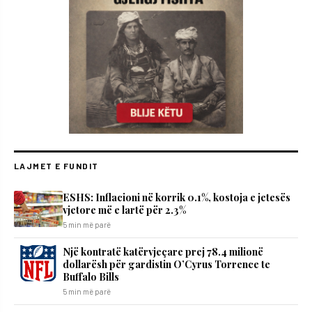
LAJMET E FUNDIT
ESHS: Inflacioni në korrik 0.1%, kostoja e jetesës
vjetore më e lartë për 2.3%
5 min më parë
Një kontratë katërvjeçare prej 78.4 milionë
dollarësh për gardistin O’Cyrus Torrence te
Buffalo Bills
5 min më parë