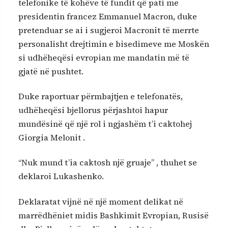
telefonike të kohëve të fundit që pati me
presidentin francez Emmanuel Macron, duke
pretenduar se ai i sugjeroi Macronit të merrte
personalisht drejtimin e bisedimeve me Moskën
si udhëheqësi evropian me mandatin më të
gjatë në pushtet.
Duke raportuar përmbajtjen e telefonatës,
udhëheqësi bjellorus përjashtoi hapur
mundësinë që një rol i ngjashëm t’i caktohej
Giorgia Melonit .
“Nuk mund t’ia caktosh një gruaje” , thuhet se
deklaroi Lukashenko.
Deklaratat vijnë në një moment delikat në
marrëdhëniet midis Bashkimit Evropian, Rusisë