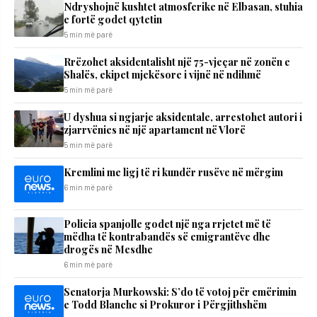
Ndryshojnë kushtet atmosferike në Elbasan, stuhia
e fortë godet qytetin
5 min më parë
Rrëzohet aksidentalisht një 75-vjeçar në zonën e
Shalës, ekipet mjekësore i vijnë në ndihmë
5 min më parë
U dyshua si ngjarje aksidentale, arrestohet autori i
zjarrvënies në një apartament në Vlorë
5 min më parë
Kremlini me ligj të ri kundër rusëve në mërgim
6 min më parë
Policia spanjolle godet një nga rrjetet më të
mëdha të kontrabandës së emigrantëve dhe
drogës në Mesdhe
6 min më parë
Senatorja Murkowski: S’do të votoj për emërimin
e Todd Blanche si Prokuror i Përgjithshëm