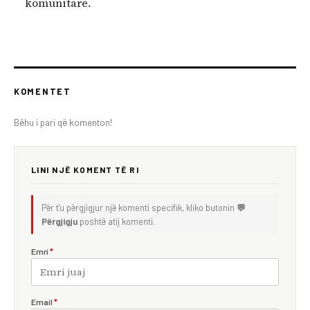
komunitare.
KOMENTET
Bëhu i pari që komenton!
LINI NJË KOMENT TË RI
Për t'u përgjigjur një komenti specifik, kliko butonin
💬
Përgjigju
poshtë atij komenti.
Emri
*
Email
*