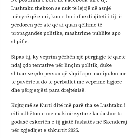
Lushtaku thekson se nuk të lejojë në asnjë
mënyrë që emri, kontributi dhe dinjiteti i tij të
përdoren për atë që ai quan qëllime të
propagandës politike, mashtrime publike apo
shpifje.
Sipas tij, ky veprim përbën një përgjigje të qartë
ndaj çdo tentative për linçim politik, duke
shtuar se çdo person që shpif apo manipulon me
të pavërteta do të përballet me veprime ligjore
dhe përgjegjësi para drejtësisë.
Kujtojmë se Kurti ditë më parë tha se Lushtaku i
cili udhëtonte me makinë zyrtare ka dashur ta
godasë eskortën e tij gjatë fushatës në Skenderaj
për zgjedhjet e shkurtit 2025.