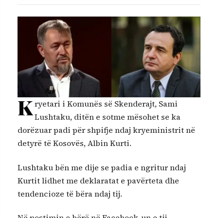
K
ryetari i Komunës së Skenderajt, Sami
Lushtaku, ditën e sotme mësohet se ka
dorëzuar padi për shpifje ndaj kryeministrit në
detyrë të Kosovës, Albin Kurti.
Lushtaku bën me dije se padia e ngritur ndaj
Kurtit lidhet me deklaratat e pavërteta dhe
tendencioze të bëra ndaj tij.
Në postimin e bërë në Facebook-un e tij,