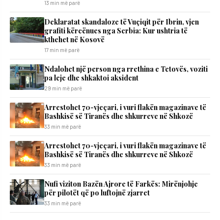
13 min më parë
Deklaratat skandaloze të Vuçiqit për Ibrin, vjen
grafiti kërcënues nga Serbia: Kur ushtria të
kthehet në Kosovë
17 min më parë
Ndalohet një person nga rrethina e Tetovës, voziti
pa leje dhe shkaktoi aksident
29 min më parë
Arrestohet 70-vjeçari, i vuri flakën magazinave të
Bashkisë së Tiranës dhe shkurreve në Shkozë
33 min më parë
Arrestohet 70-vjeçari, i vuri flakën magazinave të
Bashkisë së Tiranës dhe shkurreve në Shkozë
33 min më parë
Nufi viziton Bazën Ajrore të Farkës: Mirënjohje
për pilotët që po luftojnë zjarret
33 min më parë