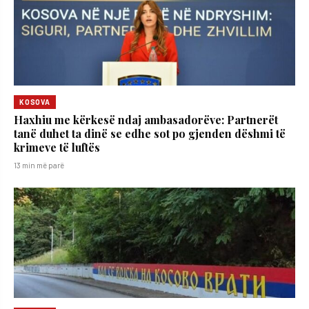
KOSOVA
​Haxhiu me kërkesë ndaj ambasadorëve: Partnerët
tanë duhet ta dinë se edhe sot po gjenden dëshmi të
krimeve të luftës
13 min më parë