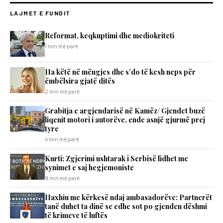
LAJMET E FUNDIT
Reformat, keqkuptimi dhe mediokriteti
1 min më parë
Ha këtë në mëngjes dhe s’do të kesh neps për
ëmbëlsira gjatë ditës
2 min më parë
Grabitja e argjendarisë në Kamëz/ Gjendet buzë
liqenit motori i autorëve, ende asnjë gjurmë prej
tyre
4 min më parë
Kurti: Zgjerimi ushtarak i Serbisë lidhet me
synimet e saj hegjemoniste
9 min më parë
​Haxhiu me kërkesë ndaj ambasadorëve: Partnerët
tanë duhet ta dinë se edhe sot po gjenden dëshmi
të krimeve të luftës