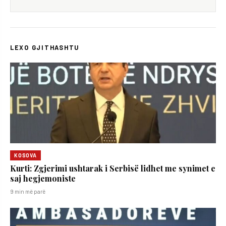
LEXO GJITHASHTU
KOSOVA
Kurti: Zgjerimi ushtarak i Serbisë lidhet me synimet e
saj hegjemoniste
9 min më parë