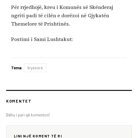
Për rrjedhojë, kreu i Komunës së Skënderaj
ngriti padi të cilën e dorëzoi në Gjykatën
Themelore të Prishtinës.
Postimi i Sami Lushtakut:
Tema:
kryesore
KOMENTET
Bëhu i pari që komenton!
LINI NJË KOMENT TË RI