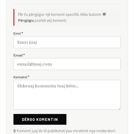
Për t'u përgjigjur një komenti specifik, kliko butonin
💬
Përgjigju
poshtë atij komenti.
Emri
*
Email
*
Komenti
*
DËRGO KOMENTIN
🔒 Komenti juaj do të publikohet pas miratimit nga moderatori.