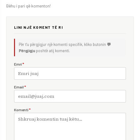
Bëhu i pari që komenton!
LINI NJË KOMENT TË RI
Për t'u përgjigjur një komenti specifik, kliko butonin
💬
Përgjigju
poshtë atij komenti.
Emri
*
Email
*
Komenti
*