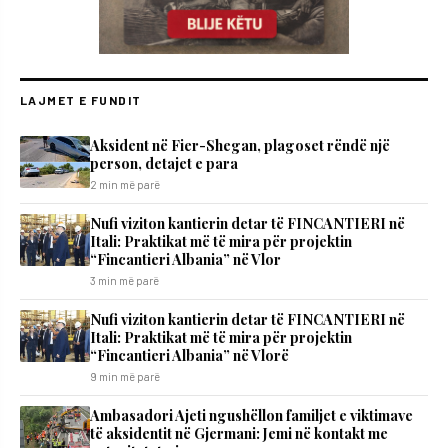
LAJMET E FUNDIT
Aksident në Fier-Shegan, plagoset rëndë një
person, detajet e para
2 min më parë
Nufi viziton kantierin detar të FINCANTIERI në
Itali: Praktikat më të mira për projektin
“Fincantieri Albania” në Vlor
3 min më parë
Nufi viziton kantierin detar të FINCANTIERI në
Itali: Praktikat më të mira për projektin
“Fincantieri Albania” në Vlorë
9 min më parë
Ambasadori Ajeti ngushëllon familjet e viktimave
të aksidentit në Gjermani: Jemi në kontakt me