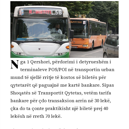
N
ga 1 Qershori, përdorimi i detyrueshëm i
terminaleve POS/POI në transportin urban
mund të sjellë rritje të kostos së biletës për
qytetarët që paguajnë me kartë bankare. Sipas
Shoqatës së Transportit Qytetas, vetëm tarifa
bankare për çdo transaksion arrin në 30 lekë,
çka do ta çonte praktikisht një biletë prej 40
lekësh në rreth 70 lekë.