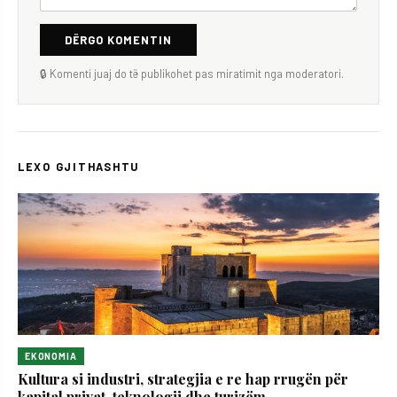
DËRGO KOMENTIN
🔒 Komenti juaj do të publikohet pas miratimit nga moderatori.
LEXO GJITHASHTU
EKONOMIA
Kultura si industri, strategjia e re hap rrugën për
kapital privat, teknologji dhe turizëm