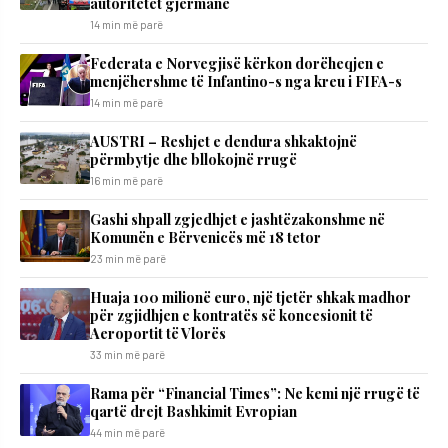
autoritetet gjermane
14 min më parë
Federata e Norvegjisë kërkon dorëheqjen e
menjëhershme të Infantino-s nga kreu i FIFA-s
14 min më parë
AUSTRI – Reshjet e dendura shkaktojnë
përmbytje dhe bllokojnë rrugë
16 min më parë
Gashi shpall zgjedhjet e jashtëzakonshme në
Komunën e Bërvenicës më 18 tetor
23 min më parë
Huaja 100 milionë euro, një tjetër shkak madhor
për zgjidhjen e kontratës së koncesionit të
Aeroportit të Vlorës
33 min më parë
Rama për “Financial Times”: Ne kemi një rrugë të
qartë drejt Bashkimit Evropian
44 min më parë