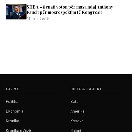
SHBA – Senati voton për masa ndaj Anthony
Faucit për mosrespektim të Kongresit
46 min më parë
LAJME
BOTA & RAJONI
Politika
Bota
Ekonomia
Amerika
Kronika
Kosova
Kronika e Zezë
Rajoni