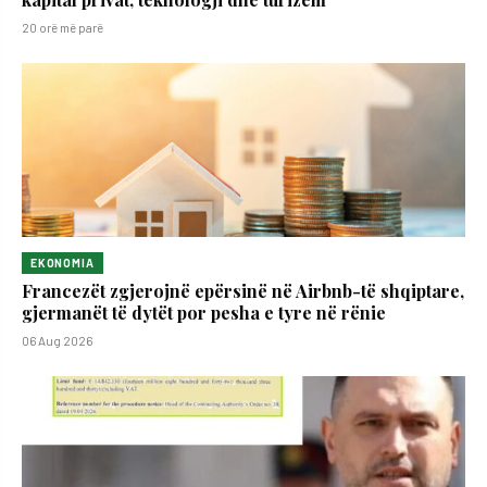
20 orë më parë
EKONOMIA
Francezët zgjerojnë epërsinë në Airbnb-të shqiptare,
gjermanët të dytët por pesha e tyre në rënie
06 Aug 2026