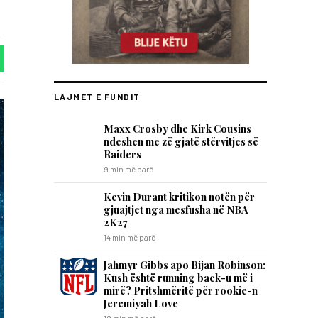
LAJMET E FUNDIT
Maxx Crosby dhe Kirk Cousins
ndeshen me zë gjatë stërvitjes së
Raiders
9 min më parë
Kevin Durant kritikon notën për
gjuajtjet nga mesfusha në NBA
2K27
14 min më parë
Jahmyr Gibbs apo Bijan Robinson:
Kush është running back-u më i
mirë? Pritshmëritë për rookie-n
Jeremiyah Love