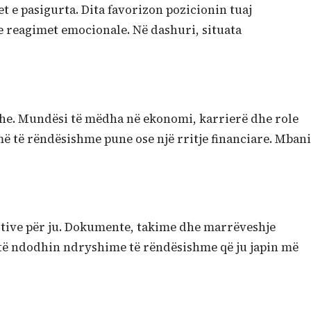
 e pasigurta. Dita favorizon pozicionin tuaj
e reagimet emocionale. Në dashuri, situata
udhe. Mundësi të mëdha në ekonomi, karrierë dhe role
ë të rëndësishme pune ose një rritje financiare. Mbani
zitive për ju. Dokumente, takime dhe marrëveshje
 të ndodhin ndryshime të rëndësishme që ju japin më