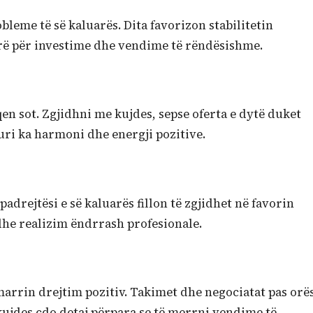
obleme të së kaluarës. Dita favorizon stabilitetin
irë për investime dhe vendime të rëndësishme.
n sot. Zgjidhni me kujdes, sepse oferta e dytë duket
ri ka harmoni dhe energji pozitive.
adrejtësi e së kaluarës fillon të zgjidhet në favorin
he realizim ëndrrash profesionale.
rrin drejtim pozitiv. Takimet dhe negociatat pas orë
kujdes çdo detaj përpara se të merrni vendime të