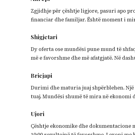
Zgjidhje për çështje ligjore, pasuri apo pr
financiar dhe familjar. Është moment i m
Shigjetari
Dy oferta ose mundësi pune mund të shfaqe
më e favorshme dhe më afatgjatë. Në dashu
Bricjapi
Durimi dhe maturia juaj shpërblehen. Një p
tuaj. Mundësi shumë të mira në ekonomi d
Ujori
Çështje ekonomike dhe dokumentacione ma
10:00 rezultojnë të favorshme. Lexoni me 