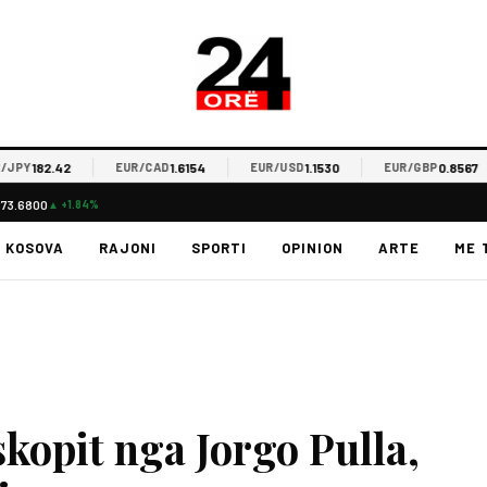
182.42
1.6154
1.1530
0.8567
EUR/CAD
EUR/USD
EUR/GBP
$73.6800
▲ +1.84%
KOSOVA
RAJONI
SPORTI
OPINION
ARTE
ME 
kopit nga Jorgo Pulla,