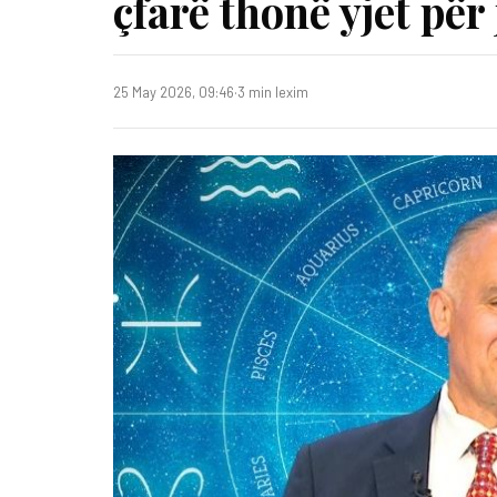
çfarë thonë yjet për 
25 May 2026, 09:46
·
3 min lexim