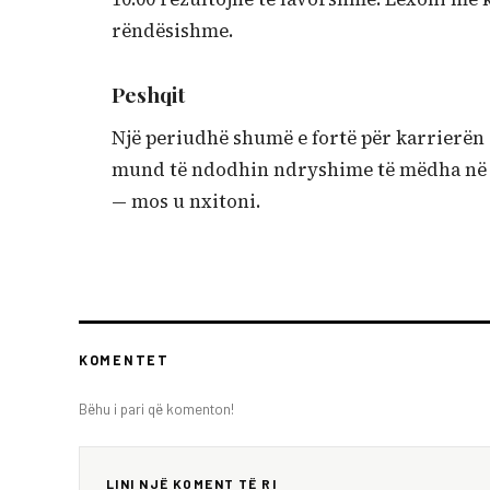
rëndësishme.
Peshqit
Një periudhë shumë e fortë për karrierën d
mund të ndodhin ndryshime të mëdha në f
— mos u nxitoni.
KOMENTET
Bëhu i pari që komenton!
LINI NJË KOMENT TË RI