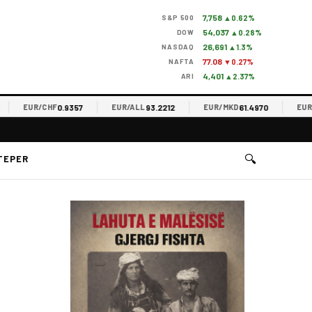
7,758
S&P 500
▲0.62%
54,037
DOW
▲0.28%
26,691
NASDAQ
▲1.3%
77.08
NAFTA
▼0.27%
4,401
ARI
▲2.37%
0.9357
93.2212
61.4970
EUR/CHF
EUR/ALL
EUR/MKD
EUR/RSD
🔍
TEPER