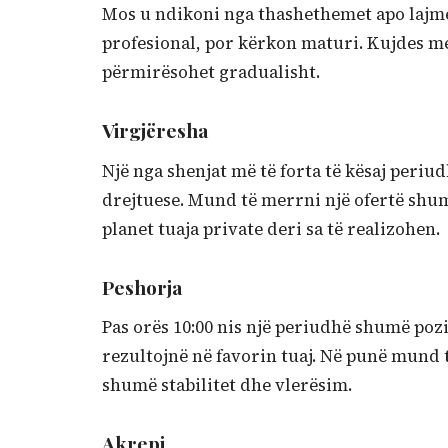
Mos u ndikoni nga thashethemet apo lajmet
profesional, por kërkon maturi. Kujdes m
përmirësohet gradualisht.
Virgjëresha
Një nga shenjat më të forta të kësaj peri
drejtuese. Mund të merrni një ofertë shum
planet tuaja private deri sa të realizohen.
Peshorja
Pas orës 10:00 nis një periudhë shumë po
rezultojnë në favorin tuaj. Në punë mund
shumë stabilitet dhe vlerësim.
Akrepi