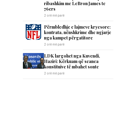
ribashkim me LeBron James te
76ers
2 orë më parë
Përmbledhje e lajmeve kryesore:
kontrata, nënshkrime dhe ngjarje
nga kampet përgatitore
2 orë më parë
LDK largohet nga Kuvendi,
Haziri: Kërkuam që seanca
konstituive të mbahet sonte
2 orë më parë