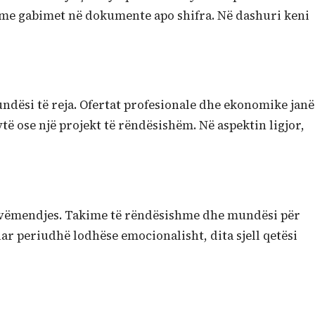
ëm me gabimet në dokumente apo shifra. Në dashuri keni
mundësi të reja. Ofertat profesionale dhe ekonomike janë
të ose një projekt të rëndësishëm. Në aspektin ligjor,
 vëmendjes. Takime të rëndësishme dhe mundësi për
uar periudhë lodhëse emocionalisht, dita sjell qetësi