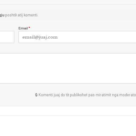
gju
poshtë atij komenti.
Email
*
🔒 Komenti juaj do të publikohet pas miratimit nga moderator