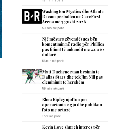
19 min më parë
Washington Mystics dhe Atlanta
Dream përballen në CareFirst
Arena më 7 gusht 2026
50 min më parë
Një mësues zëvendësues bën
komentimin në radio për Phillies
pas fitimit të ankandit me 22,010
dollarë
55 min më parë
Matt Duchene ruan besimin te
Dallas Stars dhe tek Jim Nill pas
eleminimit të hershëm
59 min më parë
Rhea Ripley njofton për
operacionin e gju dhe publikon
foto me ortozë
1 orë më parë
Kevin Love shpreh interes për