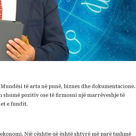
s. Mundësi të arta në punë, biznes dhe dokumentacione.
m shumë pozitiv ose të firmosni një marrëveshje të
t e fundit.
 ekonomi. Një çështje që është shtyrë më parë tashmë