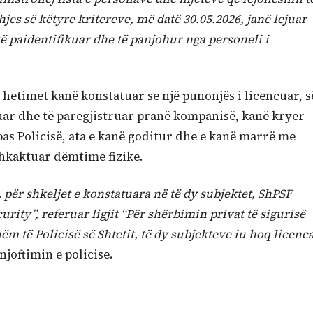
es së këtyre kritereve, më datë 30.05.2026, janë lejuar
të paidentifikuar dhe të panjohur nga personeli i
 hetimet kanë konstatuar se një punonjës i licencuar, s
uar dhe të paregjistruar pranë kompanisë, kanë kryer
pas Policisë, ata e kanë goditur dhe e kanë marrë me
shkaktuar dëmtime fizike.
për shkeljet e konstatuara në të dy subjektet, ShPSF
rity”, referuar ligjit “Për shërbimin privat të sigurisë
hëm të Policisë së Shtetit, të dy subjekteve iu hoq licenc
njoftimin e policise.