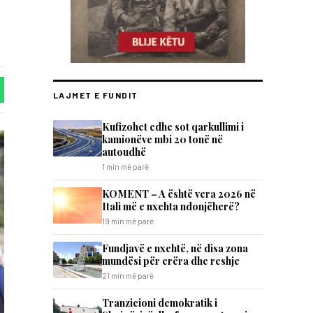
LAJMET E FUNDIT
Kufizohet edhe sot qarkullimi i
kamionëve mbi 20 tonë në
autoudhë
1 min më parë
KOMENT – A është vera 2026 në
Itali më e nxehta ndonjëherë?
19 min më parë
Fundjavë e nxehtë, në disa zona
mundësi për erëra dhe reshje
21 min më parë
Tranzicioni demokratik i