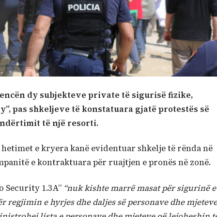
cencën dy subjekteve private të sigurisë fizike,
y”, pas shkeljeve të konstatuara gjatë protestës së
dërtimit të një resorti.
se hetimet e kryera kanë evidentuar shkelje të rënda në
mpanitë e kontraktuara për ruajtjen e pronës në zonë.
o Security 1.3A”
“nuk kishte marrë masat për sigurinë e
ër regjimin e hyrjes dhe daljes së personave dhe mjetev
inistrohej lista e personave dhe mjeteve që lejoheshin t