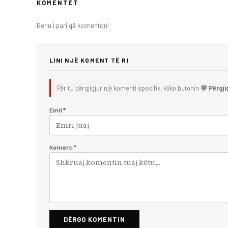
KOMENTET
Bëhu i pari që komenton!
LINI NJË KOMENT TË RI
Për t'u përgjigjur një komenti specifik, kliko butonin
💬 Përgji
Emri
*
Komenti
*
DËRGO KOMENTIN