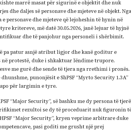
kishte marrë masat për sigurinë e objektit dhe nuk
rjes dhe daljes së personave dhe mjeteve në objekt. Ng
ta e personave dhe mjeteve që lejoheshin të hynin në
yre kritereve, më datë 30.05.2026, janë lejuar të hyjnë
ntifikuar dhe të panjohur nga personeli i shërbimit.
 pa patur asnjë atribut ligjor dhe kanë goditur e
 në protestë, duke i shkaktuar lëndime trupore.
sve me gurë dhe sende të tjera nga rrethimi i pronës.
e dhunshme, punonjësit e ShPSF “Myrto Security 1.3A”
po për largimin e tyre.
hPSF “Major Security”, së bashku me dy persona të tjerë
rifikimet rezultoi se dy të proceduarit nuk figuronin t
 SHPSF “Major Security”, kryen veprime arbitrare duke
ompetencave, pasi goditi me grusht një prej