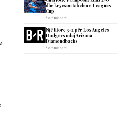
dhe kryeson tabelën e Leagues
Cup
3 orë më parë
Një fitore 3-2 për Los Angeles
Dodgers ndaj Arizona
Diamondbacks
ë
3 orë më parë
a