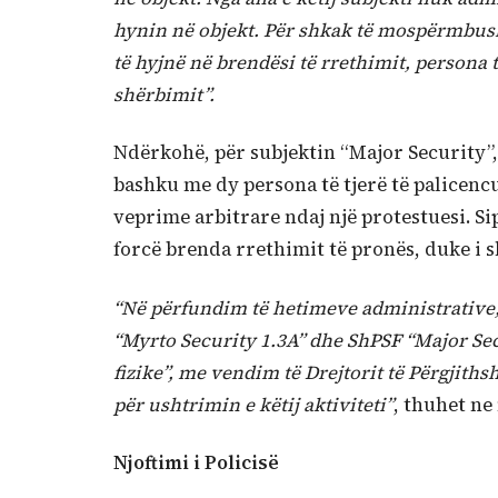
hynin në objekt. Për shkak të mospërmbushj
të hyjnë në brendësi të rrethimit, persona 
shërbimit”.
Ndërkohë, për subjektin “Major Security”,
bashku me dy persona të tjerë të palicenc
veprime arbitrare ndaj një protestuesi. Si
forcë brenda rrethimit të pronës, duke i 
“Në përfundim të hetimeve administrative, 
“Myrto Security 1.3A” dhe ShPSF “Major Secu
fizike”, me vendim të Drejtorit të Përgjiths
për ushtrimin e këtij aktiviteti”
, thuhet ne 
Njoftimi i Policisë