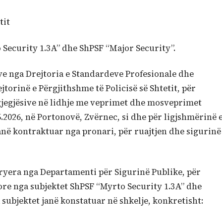
tit
 Security 1.3A” dhe ShPSF “Major Security”.
ve nga Drejtoria e Standardeve Profesionale dhe
torinë e Përgjithshme të Policisë së Shtetit, për
rgjegjësive në lidhje me veprimet dhe mosveprimet
5.2026, në Portonovë, Zvërnec, si dhe për ligjshmërinë 
janë kontraktuar nga pronari, për ruajtjen dhe sigurinë
ryera nga Departamenti për Sigurinë Publike, për
jore nga subjektet ShPSF “Myrto Security 1.3A” dhe
 subjektet janë konstatuar në shkelje, konkretisht: