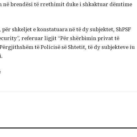
n në brendësi të rrethimit duke i shkaktuar dëmtime
për shkeljet e konstatuara në të dy subjektet, ShPSF
urity”, referuar ligjit “Për shërbimin privat të
 Përgjithshëm të Policisë së Shtetit, të dy subjekteve iu
i.
ë