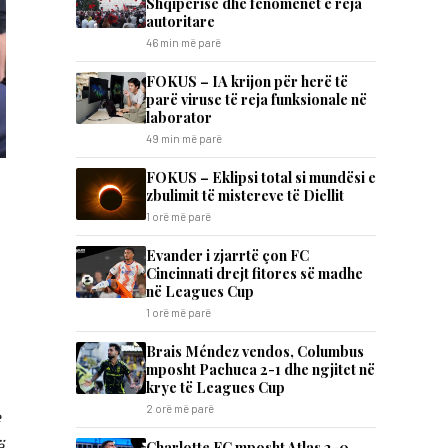
Shqipërisë dhe fenomenet e reja
autoritare
46 min më parë
FOKUS – IA krijon për herë të
parë viruse të reja funksionale në
laborator
49 min më parë
FOKUS – Eklipsi total si mundësi e
zbulimit të mistereve të Diellit
1 orë më parë
Evander i zjarrtë çon FC
Cincinnati drejt fitores së madhe
në Leagues Cup
1 orë më parë
Brais Méndez vendos, Columbus
mposht Pachuca 2-1 dhe ngjitet në
krye të Leagues Cup
2 orë më parë
e
ë
Charlotte FC mposht Atlas 2-0