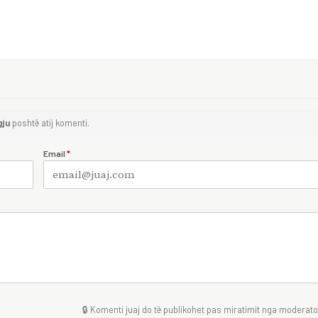
gju
poshtë atij komenti.
Email
*
🔒 Komenti juaj do të publikohet pas miratimit nga moderator