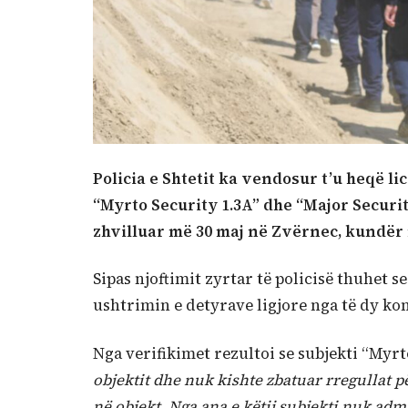
Policia e Shtetit ka vendosur t’u heqë li
“Myrto Security 1.3A” dhe “Major Securit
zhvilluar më 30 maj në Zvërnec, kundër n
Sipas njoftimit zyrtar të policisë thuhet 
ushtrimin e detyrave ligjore nga të dy ko
Nga verifikimet rezultoi se subjekti “Myrt
objektit dhe nuk kishte zbatuar rregullat p
në objekt. Nga ana e këtij subjekti nuk adm