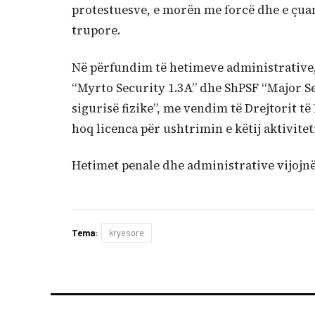
protestuesve, e morën me forcë dhe e çua
trupore.
Në përfundim të hetimeve administrative, 
“Myrto Security 1.3A” dhe ShPSF “Major Sec
sigurisë fizike”, me vendim të Drejtorit të
hoq licenca për ushtrimin e këtij aktivitet
Hetimet penale dhe administrative vijojn
Tema:
kryesore