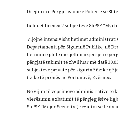
Drejtoria e Përgjithshme e Policisë së Shte
Iu hiqet licenca 2 subjekteve ShPSF “Myrto
Vijojnë intensivisht hetimet administrati
Departamenti për Sigurinë Publike, në Drej
hetimin e plotë me qëllim nxjerrjen e pë
përgjatë tubimit të zhvilluar më datë 30.0
subjekteve private për sigurinë fizike që 
fizike të pronës në Portonovë, Zvërnec.
Në vijim të veprimeve administrative të k
vlerësimin e zbatimit të përgjegjësive lig
ShPSF “Major Security”, rezultoi se të dyja