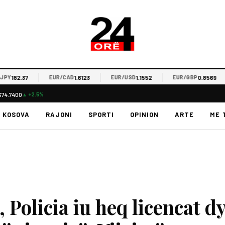
2.37
1.6123
1.1552
0.8569
EUR/CAD
EUR/USD
EUR/GBP
E
$74.7400
▲ +2.5%
KOSOVA
RAJONI
SPORTI
OPINION
ARTE
ME 
 Policia iu heq licencat d