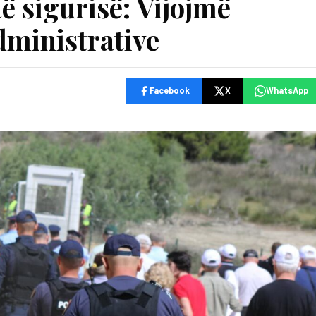
ë sigurisë: Vijojmë
dministrative
Facebook
X
WhatsApp