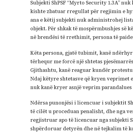
Subjekti ShPSF “Myrto Security 1.3A” nuk 
kishte zbatuar rregullat për regjimin e hy
ana e këtij subjekti nuk administrohej lis
objekt. Për shkak të mospërmbushjes së kët
në brendësi të rrethimit, persona të paide
Këta persona, gjatë tubimit, kanë ndërhyrë
tërhequr me forcë një shtetas pjesëmarrës
Gjithashtu, kanë reaguar kundër protestue
Ndaj këtyre shtetasve që kryen veprimet 
nuk kanë kryer asnjë veprim parandalues a
Ndërsa punonjësi i licencuar i subjektit S
të cilët u proceduan penalisht, dhe nga ve
regjistruar apo të licencuar nga subjekti
shpërdoruar detyrën dhe në tejkalim të k