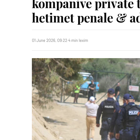
kompanive private t
hetimet penale & a
01 June 2026, 09:22
·
4 min lexim