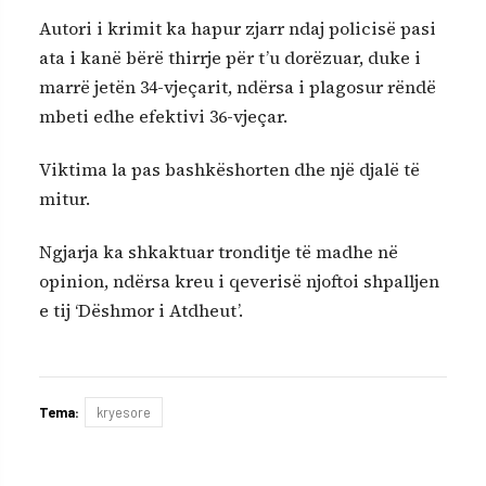
Autori i krimit ka hapur zjarr ndaj policisë pasi
ata i kanë bërë thirrje për t’u dorëzuar, duke i
marrë jetën 34-vjeçarit, ndërsa i plagosur rëndë
mbeti edhe efektivi 36-vjeçar.
Viktima la pas bashkëshorten dhe një djalë të
mitur.
Ngjarja ka shkaktuar tronditje të madhe në
opinion, ndërsa kreu i qeverisë njoftoi shpalljen
e tij ‘Dëshmor i Atdheut’.
Tema:
kryesore