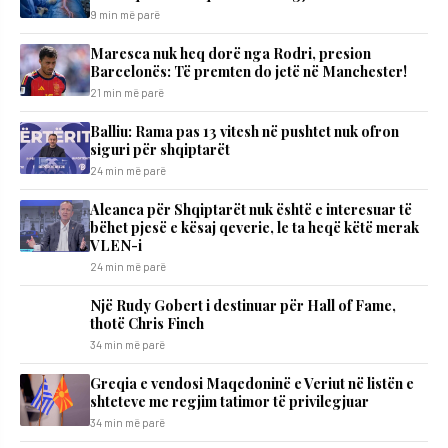
9 min më parë
Maresca nuk heq dorë nga Rodri, presion
Barcelonës: Të premten do jetë në Manchester!
21 min më parë
Balliu: Rama pas 13 vitesh në pushtet nuk ofron
siguri për shqiptarët
24 min më parë
Aleanca për Shqiptarët nuk është e interesuar të
bëhet pjesë e kësaj qeverie, le ta heqë këtë merak
VLEN-i
24 min më parë
Një Rudy Gobert i destinuar për Hall of Fame,
thotë Chris Finch
34 min më parë
Greqia e vendosi Maqedoninë e Veriut në listën e
shteteve me regjim tatimor të privilegjuar
34 min më parë