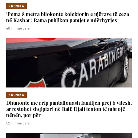
KRONIKA
‘Pema 8 metra bllokonte kolektorin e ujërave të zeza
në Kashar’, Rama publikon pamjet e ndërhyrjes
48 min më parë
KRONIKA
Dhunonte me rrip pantallonash familjen prej 6 vitesh,
arrestohet shqiptari në Itali! Djali tenton të mbrojë
nënën, por për
52 min më parë