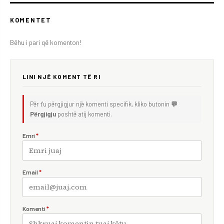
KOMENTET
Bëhu i pari që komenton!
LINI NJË KOMENT TË RI
Për t'u përgjigjur një komenti specifik, kliko butonin
💬
Përgjigju
poshtë atij komenti.
Emri
*
Email
*
Komenti
*