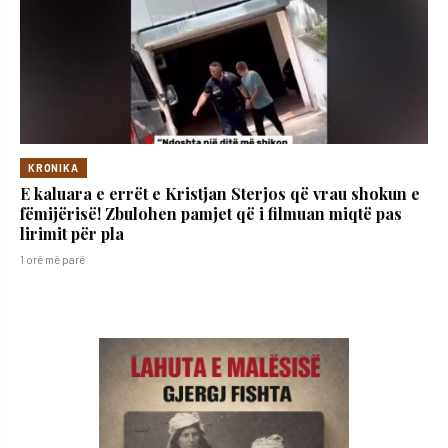
KRONIKA
E kaluara e errët e Kristjan Sterjos që vrau shokun e
fëmijërisë! Zbulohen pamjet që i filmuan miqtë pas
lirimit për pla
1 orë më parë