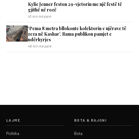
Kylie Jenner feston 29-vjetorin me një festë të
gjithë në rozë
43 min më parë
‘Pema 8 metra bllokonte kolektorin e ujërave të
zeza në Kashar’, Rama publikon pamjet e
ndërhyrjes
48 min më parë
LAJME
BOTA & RAJONI
Politika
Bota