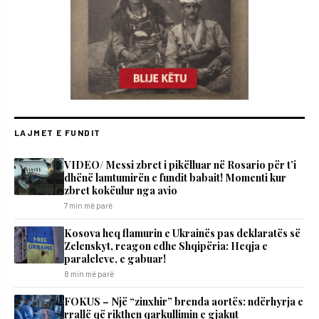
LAJMET E FUNDIT
VIDEO/ Messi zbret i pikëlluar në Rosario për t’i
dhënë lamtumirën e fundit babait! Momenti kur
zbret kokëulur nga avio
7 min më parë
Kosova heq flamurin e Ukrainës pas deklaratës së
Zelenskyt, reagon edhe Shqipëria: Heqja e
paraleleve, e gabuar!
8 min më parë
FOKUS – Një “zinxhir” brenda aortës: ndërhyrja e
rrallë që rikthen qarkullimin e gjakut