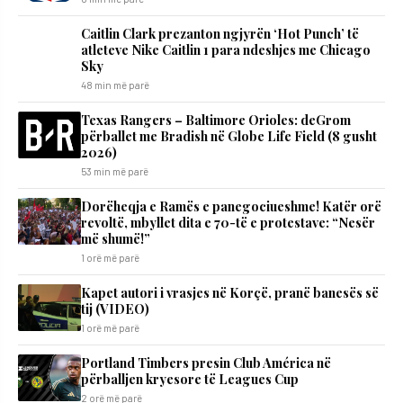
Caitlin Clark prezanton ngjyrën ‘Hot Punch’ të
atleteve Nike Caitlin 1 para ndeshjes me Chicago
Sky
48 min më parë
Texas Rangers – Baltimore Orioles: deGrom
përballet me Bradish në Globe Life Field (8 gusht
2026)
53 min më parë
Dorëheqja e Ramës e panegociueshme! Katër orë
revoltë, mbyllet dita e 70-të e protestave: “Nesër
më shumë!”
1 orë më parë
Kapet autori i vrasjes në Korçë, pranë banesës së
tij (VIDEO)
1 orë më parë
Portland Timbers presin Club América në
përballjen kryesore të Leagues Cup
2 orë më parë