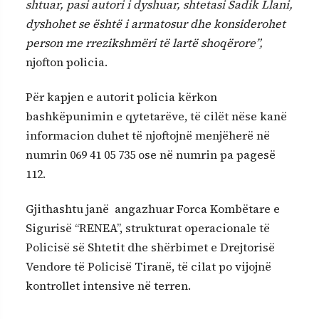
shtuar, pasi autori i dyshuar, shtetasi Sadik Llani,
dyshohet se është i armatosur dhe konsiderohet
person me rrezikshmëri të lartë shoqërore”,
njofton policia.
Për kapjen e autorit policia kërkon
bashkëpunimin e qytetarëve, të cilët nëse kanë
informacion duhet të njoftojnë menjëherë në
numrin 069 41 05 735 ose në numrin pa pagesë
112.
Gjithashtu janë angazhuar Forca Kombëtare e
Sigurisë “RENEA”, strukturat operacionale të
Policisë së Shtetit dhe shërbimet e Drejtorisë
Vendore të Policisë Tiranë, të cilat po vijojnë
kontrollet intensive në terren.