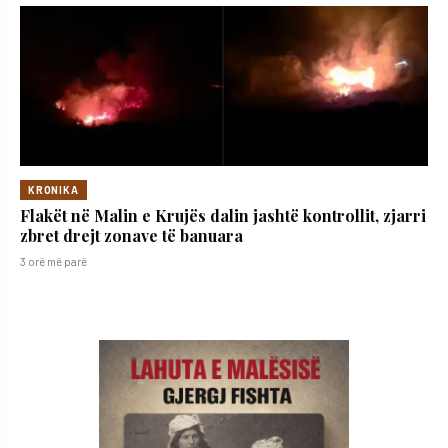
KRONIKA
Flakët në Malin e Krujës dalin jashtë kontrollit, zjarri
zbret drejt zonave të banuara
3 orë më parë