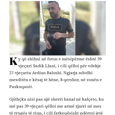
K
y që shihni në foton e mësipërme është 39-
vjeçari Sadik Llani, i cili qëlloi për vdekje
27-vjeçarin Ardian Baloshi. Ngjarja ndodhi
mesditën e kësaj të hëne, 8 qershor, në zonën e
Paskuqanit.
Gjithçka nisi pas një sherri banal në kalçeto, ku
më pas 39-vjeçari qëlloi me armë zjarri në mes
të rrugës të riun, i cili fatkeqësisht ndërroi jetë