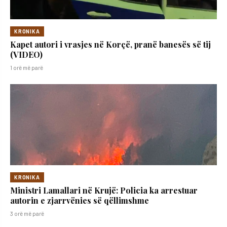
KRONIKA
Kapet autori i vrasjes në Korçë, pranë banesës së tij
(VIDEO)
1 orë më parë
KRONIKA
Ministri Lamallari në Krujë: Policia ka arrestuar
autorin e zjarrvënies së qëllimshme
3 orë më parë