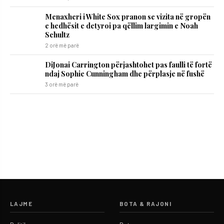
Menaxheri i White Sox pranon se vizita në gropën
e hedhësit e detyroi pa qëllim largimin e Noah
Schultz
2 orë më parë
DiJonai Carrington përjashtohet pas faulli të fortë
ndaj Sophie Cunningham dhe përplasje në fushë
3 orë më parë
LAJME
BOTA & RAJONI