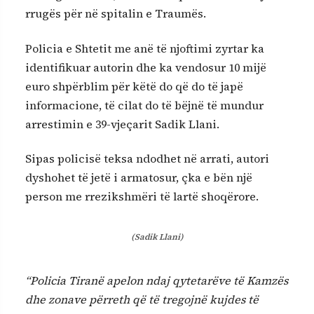
rrugës për në spitalin e Traumës.
Policia e Shtetit me anë të njoftimi zyrtar ka
identifikuar autorin dhe ka vendosur 10 mijë
euro shpërblim për këtë do që do të japë
informacione, të cilat do të bëjnë të mundur
arrestimin e 39-vjeçarit Sadik Llani.
Sipas policisë teksa ndodhet në arrati, autori
dyshohet të jetë i armatosur, çka e bën një
person me rrezikshmëri të lartë shoqërore.
(
Sadik Llani
)
“Policia Tiranë apelon ndaj qytetarëve të Kamzës
dhe zonave përreth që të tregojnë kujdes të