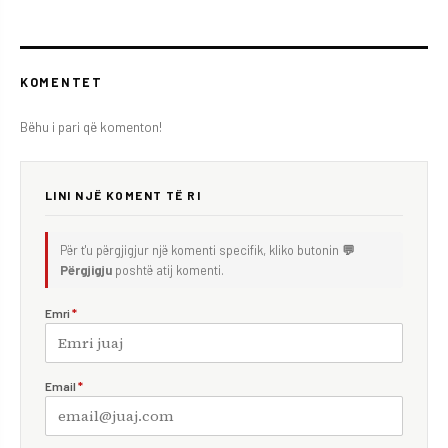
KOMENTET
Bëhu i pari që komenton!
LINI NJË KOMENT TË RI
Për t'u përgjigjur një komenti specifik, kliko butonin
💬
Përgjigju
poshtë atij komenti.
Emri
*
Email
*