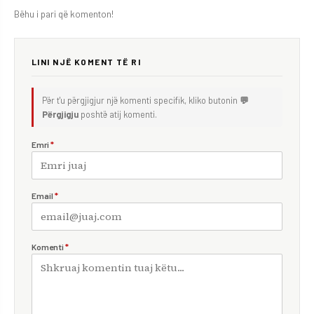
Bëhu i pari që komenton!
LINI NJË KOMENT TË RI
Për t'u përgjigjur një komenti specifik, kliko butonin
💬
Përgjigju
poshtë atij komenti.
Emri
*
Email
*
Komenti
*