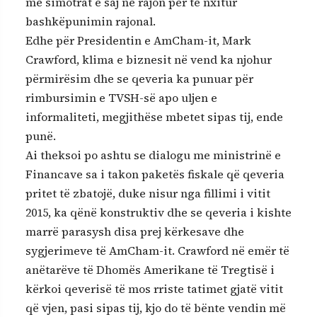
me simotrat e saj në rajon për të nxitur
bashkëpunimin rajonal.
Edhe për Presidentin e AmCham-it, Mark
Crawford, klima e biznesit në vend ka njohur
përmirësim dhe se qeveria ka punuar për
rimbursimin e TVSH-së apo uljen e
informaliteti, megjithëse mbetet sipas tij, ende
punë.
Ai theksoi po ashtu se dialogu me ministrinë e
Financave sa i takon paketës fiskale që qeveria
pritet të zbatojë, duke nisur nga fillimi i vitit
2015, ka qënë konstruktiv dhe se qeveria i kishte
marrë parasysh disa prej kërkesave dhe
sygjerimeve të AmCham-it. Crawford në emër të
anëtarëve të Dhomës Amerikane të Tregtisë i
kërkoi qeverisë të mos rriste tatimet gjatë vitit
që vjen, pasi sipas tij, kjo do të bënte vendin më