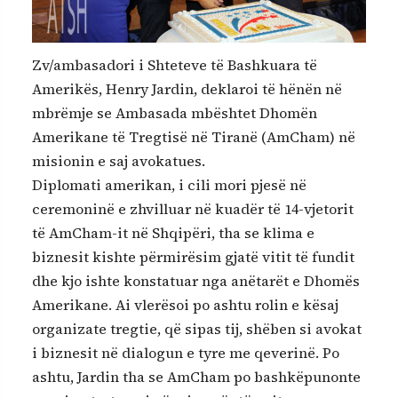
Zv/ambasadori i Shteteve të Bashkuara të
Amerikës, Henry Jardin, deklaroi të hënën në
mbrëmje se Ambasada mbështet Dhomën
Amerikane të Tregtisë në Tiranë (AmCham) në
misionin e saj avokatues.
Diplomati amerikan, i cili mori pjesë në
ceremoninë e zhvilluar në kuadër të 14-vjetorit
të AmCham-it në Shqipëri, tha se klima e
biznesit kishte përmirësim gjatë vitit të fundit
dhe kjo ishte konstatuar nga anëtarët e Dhomës
Amerikane. Ai vlerësoi po ashtu rolin e kësaj
organizate tregtie, që sipas tij, shëben si avokat
i biznesit në dialogun e tyre me qeverinë. Po
ashtu, Jardin tha se AmCham po bashkëpunonte