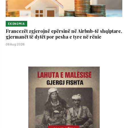
EKONOMIA
Francezët zgjerojnë epërsinë në Airbnb-të shqiptare,
gjermanët të dytët por pesha e tyre në rënie
06 Aug 2026