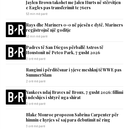
Jaylen Brown takohet me Jalen Hurts në stërvitjen
e Eagles pas transferimit te 76ers
53 min më parë
Rays dhe Mariners 0-0 në pjesën e dytë, Mariners
regjistrojnë një goditje
53 min më parë
Padres të San Diegos përballë Astros të
Houstonit në Petco Park, 7 gusht 2026
2 orë më parë
Rangimi i përditësuar i yjeve meshkuj të WWE pas
SummerSlam
2 orë më parë
Yankees ndaj Braves në Bronx, 7 gusht 2026: fillimi
i ndeshjes i shtyrë nga shirat
2 orë më parë
Blake Monroe propozon Sabrina Carpenter për
himnin e hyrjes së saj para debutimit në ring
3 orë më parë