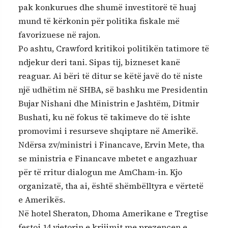
pak konkurues dhe shumë investitorë të huaj
mund të kërkonin për politika fiskale më
favorizuese në rajon.
Po ashtu, Crawford kritikoi politikën tatimore të
ndjekur deri tani. Sipas tij, bizneset kanë
reaguar. Ai bëri të ditur se këtë javë do të niste
një udhëtim në SHBA, së bashku me Presidentin
Bujar Nishani dhe Ministrin e Jashtëm, Ditmir
Bushati, ku në fokus të takimeve do të ishte
promovimi i resurseve shqiptare në Amerikë.
Ndërsa zv/ministri i Financave, Ervin Mete, tha
se ministria e Financave mbetet e angazhuar
për të rritur dialogun me AmCham-in. Kjo
organizatë, tha ai, është shëmbëlltyra e vërtetë
e Amerikës.
Në hotel Sheraton, Dhoma Amerikane e Tregtise
festoi 14 vjetorin e krijimit me prezencen e