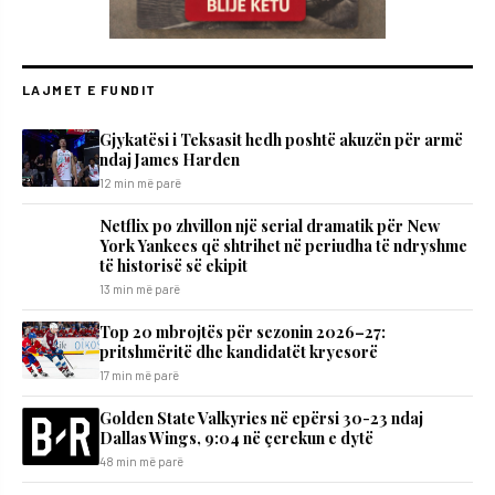
LAJMET E FUNDIT
Gjykatësi i Teksasit hedh poshtë akuzën për armë
ndaj James Harden
12 min më parë
Netflix po zhvillon një serial dramatik për New
York Yankees që shtrihet në periudha të ndryshme
të historisë së ekipit
13 min më parë
Top 20 mbrojtës për sezonin 2026–27:
pritshmëritë dhe kandidatët kryesorë
17 min më parë
Golden State Valkyries në epërsi 30-23 ndaj
Dallas Wings, 9:04 në çerekun e dytë
48 min më parë