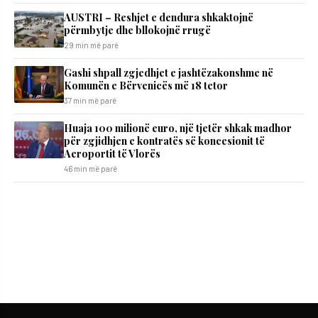
AUSTRI – Reshjet e dendura shkaktojnë
përmbytje dhe bllokojnë rrugë
29 min më parë
Gashi shpall zgjedhjet e jashtëzakonshme në
Komunën e Bërvenicës më 18 tetor
37 min më parë
Huaja 100 milionë euro, një tjetër shkak madhor
për zgjidhjen e kontratës së koncesionit të
Aeroportit të Vlorës
46 min më parë