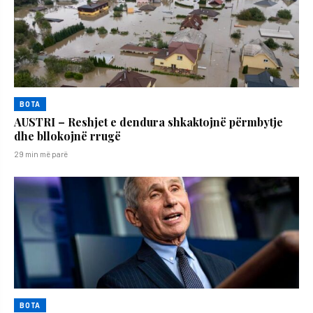
BOTA
AUSTRI – Reshjet e dendura shkaktojnë përmbytje
dhe bllokojnë rrugë
29 min më parë
BOTA