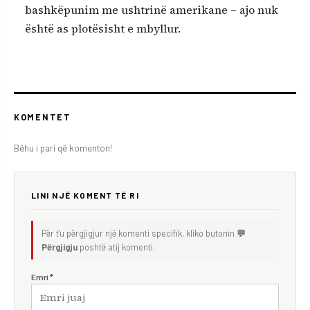
bashkëpunim me ushtrinë amerikane – ajo nuk
është as plotësisht e mbyllur.
KOMENTET
Bëhu i pari që komenton!
LINI NJË KOMENT TË RI
Për t'u përgjigjur një komenti specifik, kliko butonin
💬
Përgjigju
poshtë atij komenti.
Emri
*