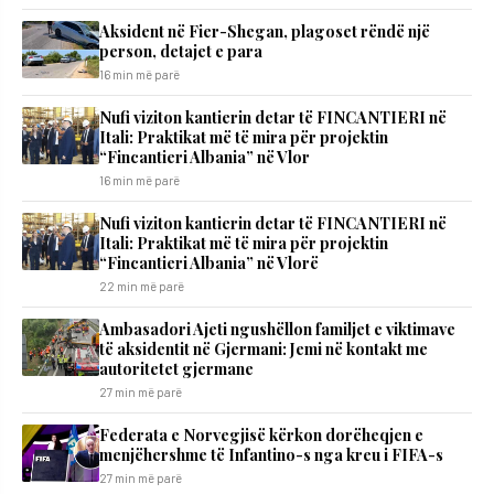
Aksident në Fier-Shegan, plagoset rëndë një
person, detajet e para
16 min më parë
Nufi viziton kantierin detar të FINCANTIERI në
Itali: Praktikat më të mira për projektin
“Fincantieri Albania” në Vlor
16 min më parë
Nufi viziton kantierin detar të FINCANTIERI në
Itali: Praktikat më të mira për projektin
“Fincantieri Albania” në Vlorë
22 min më parë
Ambasadori Ajeti ngushëllon familjet e viktimave
të aksidentit në Gjermani: Jemi në kontakt me
autoritetet gjermane
27 min më parë
Federata e Norvegjisë kërkon dorëheqjen e
menjëhershme të Infantino-s nga kreu i FIFA-s
27 min më parë