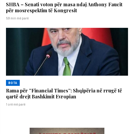
SHBA – Senati voton për masa ndaj Anthony Faucit
për mosrespektim të Kongresit
59 min më parë
BOTA
Rama për ”Financial Times”: Shqipëria në rrugë të
qartë drejt Bashkimit Evropian
1 orë më parë