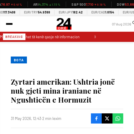
6.97
4,374
7,710
53,885
ARI
S&P 500
DOW
▼0.41 %
▲1.73 %
▼0.18 %
117.3408
EUR/TRY
54.9388
EUR/JPY
182.42
EUR/CAD
1.6154
EUR/USD
07 Aug 2026
: Gazetarët duhet të kenë qasje në informacion
Hoti: LDK ka vullnet pë
BREAKING
BOTA
Zyrtari amerikan: Ushtria jonë
nuk gjeti mina iraniane në
Ngushticën e Hormuzit
31 May 2026, 12:43
·
2 min lexim