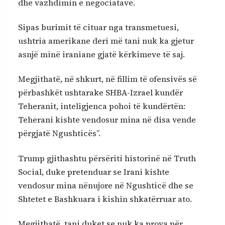
dhe vazhdimin e negociatave.
Sipas burimit të cituar nga transmetuesi,
ushtria amerikane deri më tani nuk ka gjetur
asnjë minë iraniane gjatë kërkimeve të saj.
Megjithatë, në shkurt, në fillim të ofensivës së
përbashkët ushtarake SHBA-Izrael kundër
Teheranit, inteligjenca pohoi të kundërtën:
Teherani kishte vendosur mina në disa vende
përgjatë Ngushticës”.
Trump gjithashtu përsëriti historinë në Truth
Social, duke pretenduar se Irani kishte
vendosur mina nënujore në Ngushticë dhe se
Shtetet e Bashkuara i kishin shkatërruar ato.
Megjithatë, tani duket se nuk ka prova për