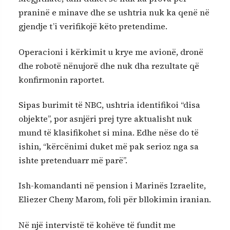
praninë e minave dhe se ushtria nuk ka qenë në
gjendje t’i verifikojë këto pretendime.
Operacioni i kërkimit u krye me avionë, dronë
dhe robotë nënujorë dhe nuk dha rezultate që
konfirmonin raportet.
Sipas burimit të NBC, ushtria identifikoi “disa
objekte”, por asnjëri prej tyre aktualisht nuk
mund të klasifikohet si mina. Edhe nëse do të
ishin, “kërcënimi duket më pak serioz nga sa
ishte pretenduarr më parë”.
Ish-komandanti në pension i Marinës Izraelite,
Eliezer Cheny Marom, foli për bllokimin iranian.
Në një intervistë të kohëve të fundit me