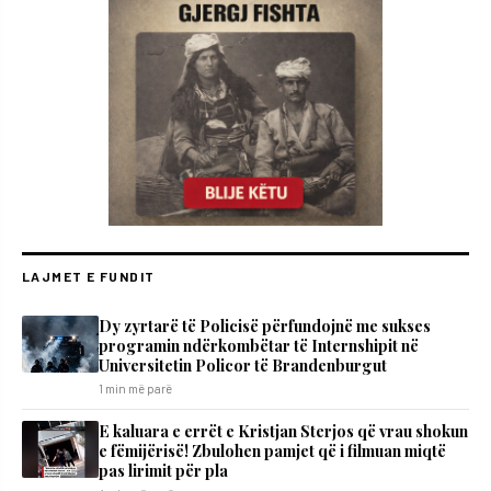
LAJMET E FUNDIT
Dy zyrtarë të Policisë përfundojnë me sukses
programin ndërkombëtar të Internshipit në
Universitetin Policor të Brandenburgut
1 min më parë
E kaluara e errët e Kristjan Sterjos që vrau shokun
e fëmijërisë! Zbulohen pamjet që i filmuan miqtë
pas lirimit për pla