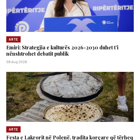
ARTE
Emiri: Strategjia e kulturës 2026-2030 duhet t’i
nënshtrohet debatit publik
08 Aug 2026
ARTE
Festa e Lakrorit në Polenë, tradita korçare që tërheq