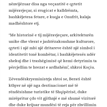
nënvijëzuar disa nga veçantitë e qytetit
mijëravjeçar, si rrugicat e kalldrëmta,
bashkëjetesa fetare, e kuqja e Onufrit, kalaja
madhështore etj.
“Me historinë e tij mijëravjeçare, arkitekturën
unike dhe vlerat e jashtëzakonshme kulturore,
qyteti i një mbi një dritareve është një simbol i
identitetit tonë kombëtar, i bashkëjetesës ndër
shekuj dhe i trashëgimisë që kemi detyrimin ta
përcjellim te brezat e ardhshëm”, shkroi Koçiu.
Zëvendëskryeministrja shtoi se, Berati është
kthyer në një nga destinacionet më të
rëndësishme turistike të Shqipërisë, duke
mirëpritur çdo vit gjithnjë e më shumë vizitorë
dhe duke krijuar mundësi të reja për zhvillimin