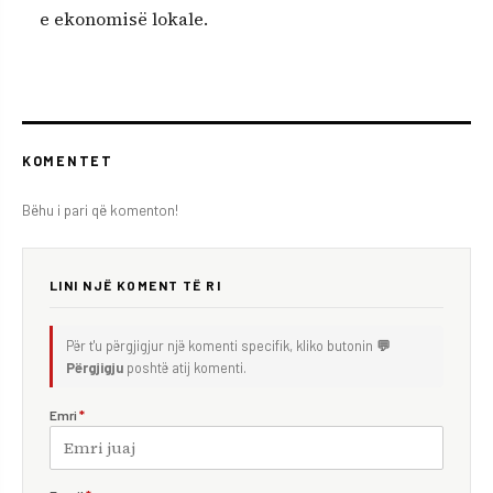
e ekonomisë lokale.
KOMENTET
Bëhu i pari që komenton!
LINI NJË KOMENT TË RI
Për t'u përgjigjur një komenti specifik, kliko butonin
💬
Përgjigju
poshtë atij komenti.
Emri
*