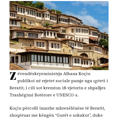
Z
ëvendëskryeministrja Albana Koçiu
publikoi në rrjetet sociale pamje nga qyteti i
Beratit, i cili sot kremton 18-vjetorin e shpalljes
Trashëgimi Botërore e UNESCO-s.
Koçiu përcolli imazhe mbresëlënëse të Beratit,
shoqëruar me këngën “Gurët e sokakut”, duke