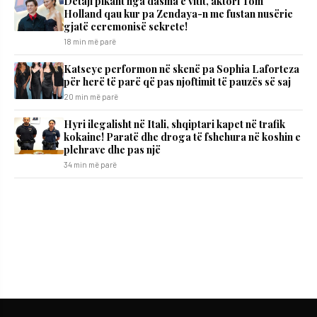
Detaji pikant nga dasma e vitit, aktori Tom
Holland qau kur pa Zendaya-n me fustan nusërie
gjatë ceremonisë sekrete!
18 min më parë
Katseye performon në skenë pa Sophia Laforteza
për herë të parë që pas njoftimit të pauzës së saj
20 min më parë
Hyri ilegalisht në Itali, shqiptari kapet në trafik
kokaine! Paratë dhe droga të fshehura në koshin e
plehrave dhe pas një
34 min më parë