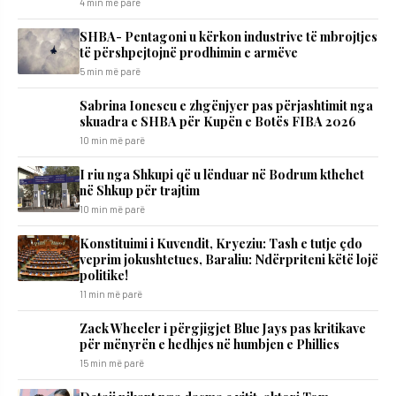
4 min më parë
SHBA- Pentagoni u kërkon industrive të mbrojtjes
të përshpejtojnë prodhimin e armëve
5 min më parë
Sabrina Ionescu e zhgënjyer pas përjashtimit nga
skuadra e SHBA për Kupën e Botës FIBA 2026
10 min më parë
I riu nga Shkupi që u lënduar në Bodrum kthehet
në Shkup për trajtim
10 min më parë
​Konstituimi i Kuvendit, Kryeziu: Tash e tutje çdo
veprim jokushtetues, Baraliu: Ndërpriteni këtë lojë
politike!
11 min më parë
Zack Wheeler i përgjigjet Blue Jays pas kritikave
për mënyrën e hedhjes në humbjen e Phillies
15 min më parë