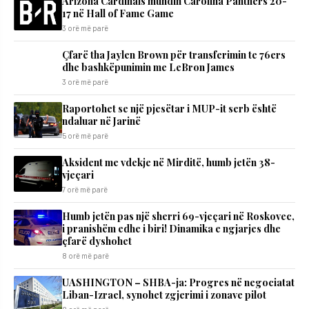
Arizona Cardinals mundin Carolina Panthers 20-
17 në Hall of Fame Game
3 orë më parë
Çfarë tha Jaylen Brown për transferimin te 76ers
dhe bashkëpunimin me LeBron James
3 orë më parë
Raportohet se një pjesëtar i MUP-it serb është
ndaluar në Jarinë
5 orë më parë
Aksident me vdekje në Mirditë, humb jetën 38-
vjeçari
7 orë më parë
Humb jetën pas një sherri 69-vjeçari në Roskovec,
i pranishëm edhe i biri! Dinamika e ngjarjes dhe
çfarë dyshohet
8 orë më parë
UASHINGTON – SHBA-ja: Progres në negociatat
Liban-Izrael, synohet zgjerimi i zonave pilot