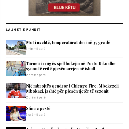
LAJMET E FUNDIT
Mot i nxehtë, temperaturat deri në 37 gradë
1 min më parë
Turneu i rrugës sjell hokejin në Porto Riko dhe
synon të rritë pjesëmarrjen në ishull
2 orë më parë
Një mbrojtës qendror i Chicago Fire, Mbekezeli
Mbokazi, jashtë për pjesën tjetër të sezonit
2 orë më parë
Stina e pestë
3 orë më parë