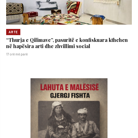
ARTE
“Thurja e Qilimave”, pasuritë e konfiskuara kthehen
në hapësira arti dhe zhvillimi social
17 orë më parë