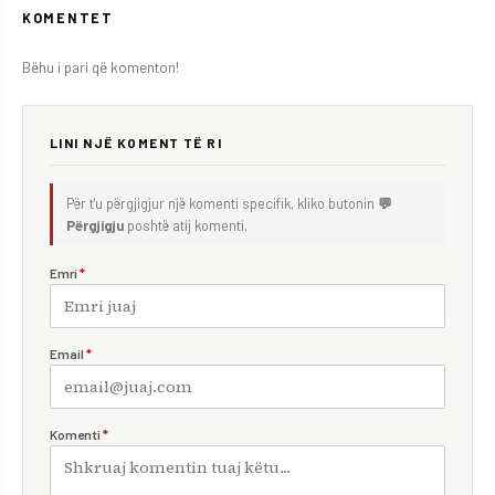
KOMENTET
Bëhu i pari që komenton!
LINI NJË KOMENT TË RI
Për t'u përgjigjur një komenti specifik, kliko butonin
💬
Përgjigju
poshtë atij komenti.
Emri
*
Email
*
Komenti
*