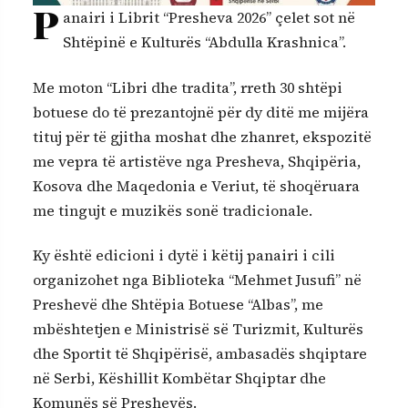
P
anairi i Librit “Presheva 2026” çelet sot në
Shtëpinë e Kulturës “Abdulla Krashnica”.
Me moton “Libri dhe tradita”, rreth 30 shtëpi
botuese do të prezantojnë për dy ditë me mijëra
tituj për të gjitha moshat dhe zhanret, ekspozitë
me vepra të artistëve nga Presheva, Shqipëria,
Kosova dhe Maqedonia e Veriut, të shoqëruara
me tingujt e muzikës sonë tradicionale.
Ky është edicioni i dytë i këtij panairi i cili
organizohet nga Biblioteka “Mehmet Jusufi” në
Preshevë dhe Shtëpia Botuese “Albas”, me
mbështetjen e Ministrisë së Turizmit, Kulturës
dhe Sportit të Shqipërisë, ambasadës shqiptare
në Serbi, Këshillit Kombëtar Shqiptar dhe
Komunës së Preshevës.