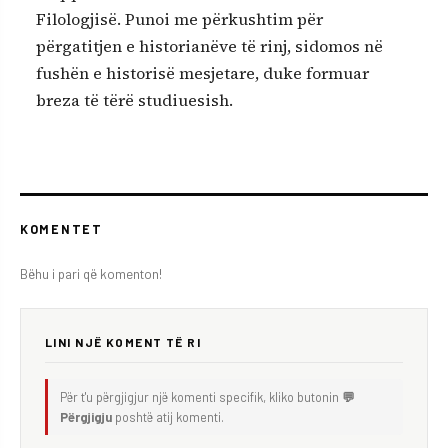
Filologjisë. Punoi me përkushtim për
përgatitjen e historianëve të rinj, sidomos në
fushën e historisë mesjetare, duke formuar
breza të tërë studiuesish.
KOMENTET
Bëhu i pari që komenton!
LINI NJË KOMENT TË RI
Për t'u përgjigjur një komenti specifik, kliko butonin
💬
Përgjigju
poshtë atij komenti.