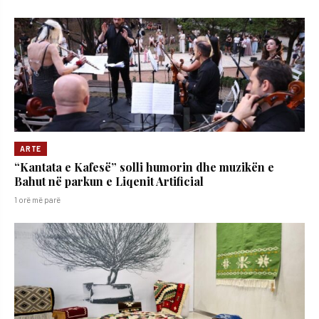
ARTE
“Kantata e Kafesë” solli humorin dhe muzikën e
Bahut në parkun e Liqenit Artificial
1 orë më parë