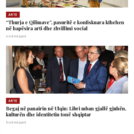
ARTE
“Thurja e Qilimave”, pasuritë e konfiskuara kthehen
në hapësira arti dhe zhvillimi social
4 orë më parë
ARTE
Begaj në panairin në Ulqin: Libri mban gjallë gjuhën,
kulturën dhe identitetin tonë shqiptar
5 orë më parë