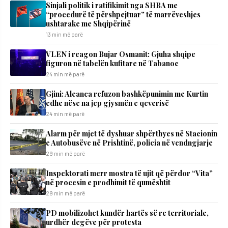
Sinjali politik i ratifikimit nga SHBA me
“procedurë të përshpejtuar” të marrëveshjes
ushtarake me Shqipërinë
13 min më parë
VLEN i reagon Bujar Osmanit: Gjuha shqipe
figuron në tabelën kufitare në Tabanoc
24 min më parë
​Gjini: Aleanca refuzon bashkëpunimin me Kurtin
edhe nëse na jep gjysmën e qeverisë
24 min më parë
Alarm për mjet të dyshuar shpërthyes në Stacionin
e Autobusëve në Prishtinë, policia në vendngjarje
29 min më parë
Inspektorati merr mostra të ujit që përdor “Vita”
në procesin e prodhimit të qumështit
29 min më parë
PD mobilizohet kundër hartës së re territoriale,
urdhër degëve për protesta