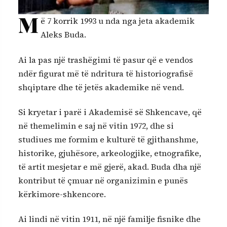
M
ë 7 korrik 1993 u nda nga jeta akademik
Aleks Buda.
Ai la pas një trashëgimi të pasur që e vendos
ndër figurat më të ndritura të historiografisë
shqiptare dhe të jetës akademike në vend.
Si kryetar i parë i Akademisë së Shkencave, që
në themelimin e saj në vitin 1972, dhe si
studiues me formim e kulturë të gjithanshme,
historike, gjuhësore, arkeologjike, etnografike,
të artit mesjetar e më gjerë, akad. Buda dha një
kontribut të çmuar në organizimin e punës
kërkimore­-shkencore.
Ai lindi në vitin 1911, në një familje fisnike dhe