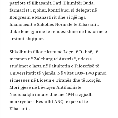
patriote të Elbasanit. I ati, Dhimitër Buda,
farmacist i njohur, kontribuoi si delegat në
Kongresin e Manastirit dhe si një nga
financuesit e Shkollës Normale të Elbasanit,
duke lënë gjurmë të rëndësishme në historinë e
arsimit shqiptar.
Shkollimin fillor e kreu në Leçe të Italisë, të
mesmen në Zalcburg të Austrisë, ndërsa
studimet e larta në Fakultetin e Filozofisë të
Universitetit të Vjenës. Në vitet 1939–1943 punoi
si mësues në Liceun e Tiranës dhe të Korçës.
Mori pjesë në Lëvizjen Antifashiste
Nacionalçlirimtare dhe më 1944 u zgjodh
nënkryetar i Këshillit ANÇ të qarkut të
Elbasanit.