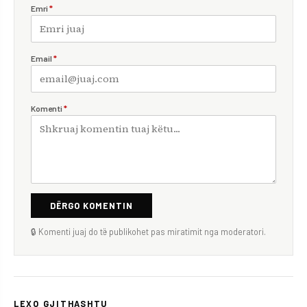
Emri
*
Email
*
Komenti
*
DËRGO KOMENTIN
🔒 Komenti juaj do të publikohet pas miratimit nga moderatori.
LEXO GJITHASHTU