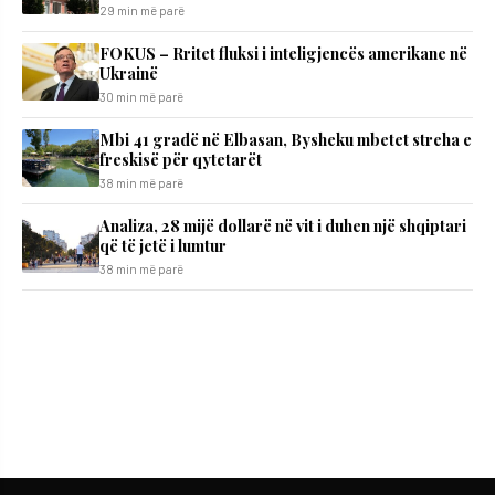
29 min më parë
FOKUS – Rritet fluksi i inteligjencës amerikane në
Ukrainë
30 min më parë
Mbi 41 gradë në Elbasan, Bysheku mbetet streha e
freskisë për qytetarët
38 min më parë
Analiza, 28 mijë dollarë në vit i duhen një shqiptari
që të jetë i lumtur
38 min më parë