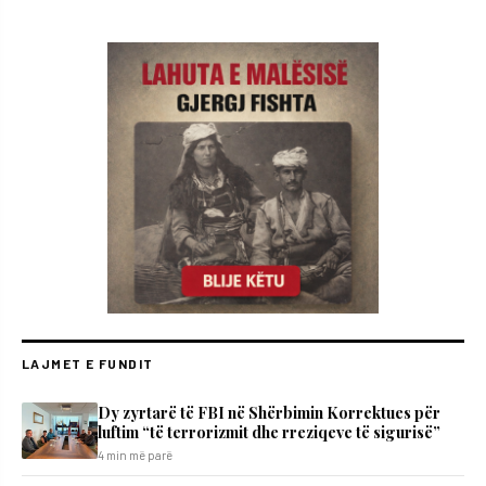
LAJMET E FUNDIT
Dy zyrtarë të FBI në Shërbimin Korrektues për
luftim “të terrorizmit dhe rreziqeve të sigurisë”
4 min më parë