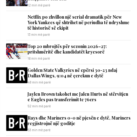
12 min më parë
Netflix po zhvillon një serial dramatik për New
York Yankees që shtrihet në periudha të ndryshme
të historisë së ekipit
13 min më parë
Top 20 mbrojtës për sezonin 2026–27:
pritshmëritë dhe kandidatët kryesorë
16 min më parë
Golden State Valkyries në epërsi 30-23 ndaj
Dallas Wings, 9:04 në çerekun e dytë
48 min më parë
Jaylen Brown takohet me Jalen Hurts në stërvitjen
e Eagles pas transferimit te 76ers
52 min më parë
Rays dhe Mariners 0-0 në pjesën e dytë, Mariners
regjistrojnë një goditje
53 min më parë