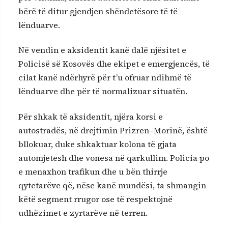
bërë të ditur gjendjen shëndetësore të të
lënduarve.
Në vendin e aksidentit kanë dalë njësitet e
Policisë së Kosovës dhe ekipet e emergjencës, të
cilat kanë ndërhyrë për t’u ofruar ndihmë të
lënduarve dhe për të normalizuar situatën.
Për shkak të aksidentit, njëra korsi e
autostradës, në drejtimin Prizren–Morinë, është
bllokuar, duke shkaktuar kolona të gjata
automjetesh dhe vonesa në qarkullim. Policia po
e menaxhon trafikun dhe u bën thirrje
qytetarëve që, nëse kanë mundësi, ta shmangin
këtë segment rrugor ose të respektojnë
udhëzimet e zyrtarëve në terren.