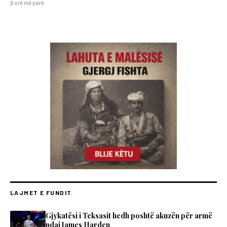
6 orë më parë
LAJMET E FUNDIT
Gjykatësi i Teksasit hedh poshtë akuzën për armë
ndaj James Harden