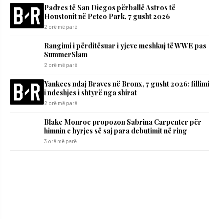
Padres të San Diegos përballë Astros të
Houstonit në Petco Park, 7 gusht 2026
2 orë më parë
Rangimi i përditësuar i yjeve meshkuj të WWE pas
SummerSlam
2 orë më parë
Yankees ndaj Braves në Bronx, 7 gusht 2026: fillimi
i ndeshjes i shtyrë nga shirat
2 orë më parë
Blake Monroe propozon Sabrina Carpenter për
himnin e hyrjes së saj para debutimit në ring
3 orë më parë