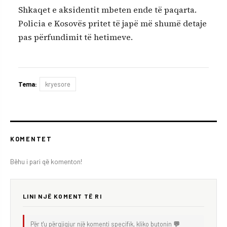
Shkaqet e aksidentit mbeten ende të paqarta.
Policia e Kosovës pritet të japë më shumë detaje
pas përfundimit të hetimeve.
Tema:
kryesore
KOMENTET
Bëhu i pari që komenton!
LINI NJË KOMENT TË RI
Për t'u përgjigjur një komenti specifik, kliko butonin
💬