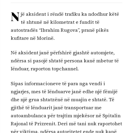
N
jë aksident i rëndë trafiku ka ndodhur këtë
të shtunë në kilometrat e fundit të
autostradës “Ibrahim Rugova”, pranë pikës
kufitare në Morinë.
Në aksident janë përfshirë gjashtë automjete,
ndërsa si pasojë shtatë persona kanë mbetur të
lënduar, raporton topchannel.
Sipas informacioneve të para nga vendi i
ngjarjes, mes të lënduarve janë edhe një fëmijë
dhe një grua shtatzënë në muajin e shtatë. Të
gjithë të lënduarit janë transportuar me
autoambulanca për trajtim mjekësor në Spitalin
Rajonal të Prizrenit. Deri më tani nuk raportohet
për viktima, ndërsa autoritetet ende nuk kanë