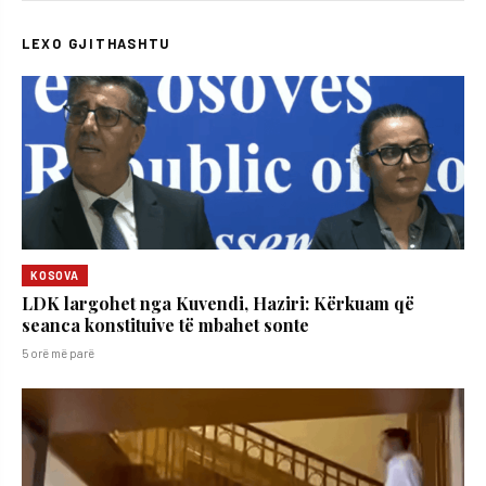
LEXO GJITHASHTU
KOSOVA
LDK largohet nga Kuvendi, Haziri: Kërkuam që
seanca konstituive të mbahet sonte
5 orë më parë