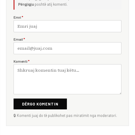
Përgjigju
poshtë atij komenti.
Emri
*
Email
*
Komenti
*
DËRGO KOMENTIN
🔒 Komenti juaj do të publikohet pas miratimit nga moderatori.