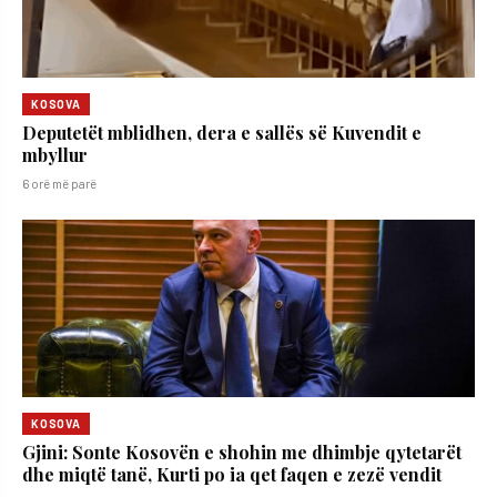
KOSOVA
Deputetët mblidhen, dera e sallës së Kuvendit e
mbyllur
6 orë më parë
KOSOVA
Gjini: Sonte Kosovën e shohin me dhimbje qytetarët
dhe miqtë tanë, Kurti po ia qet faqen e zezë vendit