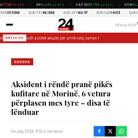
77.08
4,401
7,758
54,0
ARI
S&P 500
DOW
▼0.27 %
▲2.37 %
▲0.62 %
SD
117.3365
EUR/TRY
55.1300
EUR/JPY
182.37
EUR/CAD
1.6123
EUR/US
08 Aug 2026
tësi i Teksasit hedh poshtë akuzën për armë ndaj James Harden
Netflix
BREAKING
KOSOVA
Aksident i rëndë pranë pikës
kufitare në Morinë, 6 vetura
përplasen mes tyre – disa të
lënduar
04 July 2026, 11:10
·
2 min lexim