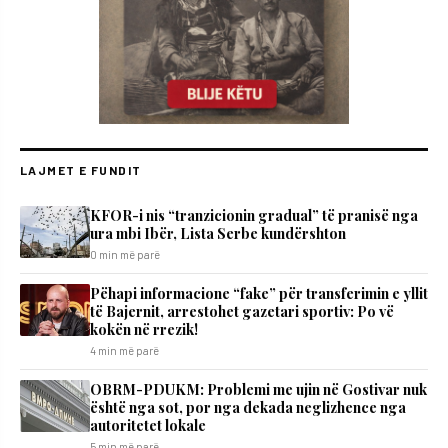
LAJMET E FUNDIT
KFOR-i nis “tranzicionin gradual” të pranisë nga
ura mbi Ibër, Lista Serbe kundërshton
0 min më parë
Pëhapi informacione “fake” për transferimin e yllit
të Bajernit, arrestohet gazetari sportiv: Po vë
kokën në rrezik!
4 min më parë
OBRM-PDUKM: Problemi me ujin në Gostivar nuk
është nga sot, por nga dekada neglizhence nga
autoritetet lokale
5 min më parë