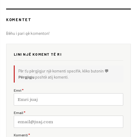
KOMENTET
Bëhu i pari që komenton!
LINI NJË KOMENT TË RI
Për t'u përgjigjur një komenti specifik, kliko butonin
💬
Përgjigju
poshtë atij komenti.
Emri
*
Email
*
Komenti
*