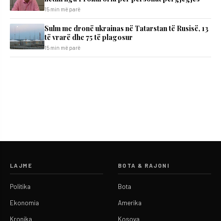
15 min më parë
Sulm me dronë ukrainas në Tatarstan të Rusisë, 13
të vrarë dhe 75 të plagosur
15 min më parë
LAJME
BOTA & RAJONI
Politika
Bota
Ekonomia
Amerika
Kronika
Kosova