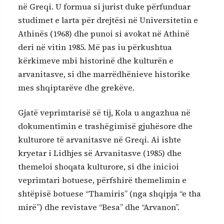
në Greqi. U formua si jurist duke përfunduar
studimet e larta për drejtësi në Universitetin e
Athinës (1968) dhe punoi si avokat në Athinë
deri në vitin 1985. Më pas iu përkushtua
kërkimeve mbi historinë dhe kulturën e
arvanitasve, si dhe marrëdhënieve historike
mes shqiptarëve dhe grekëve.
Gjatë veprimtarisë së tij, Kola u angazhua në
dokumentimin e trashëgimisë gjuhësore dhe
kulturore të arvanitasve në Greqi. Ai ishte
kryetar i Lidhjes së Arvanitasve (1985) dhe
themeloi shoqata kulturore, si dhe inicioi
veprimtari botuese, përfshirë themelimin e
shtëpisë botuese “Thamiris” (nga shqipja “e tha
mirë”) dhe revistave “Besa” dhe “Arvanon”.