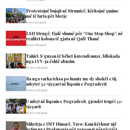
Protestojnë bujqit në Strumicë, kërkojnë çmime
më të larta për blerje
5 min më parë
LSH Strugë: Fjalë shumë për “One Stop Shop”, në
realitet kolona të gjata në Qafë Thanë
6 min më parë
Tahiri: S’guxon të bëhet Kuvendi muze, bllokada
nga LVV-ja është abuzim
14 min më parë
Ra nga varka teksa po luante me dy shokët e tij,
mbytet 32-vjeçari në liqenin e Pogradecit
14 min më parë
U mbyt në liqenin e Pogradecit, gjendet trupi i 32-
vjeçarit
15 min më parë
Shkrirja e IMT Himarë, Tavo: Kam kërkuar një
hetim nga Prokuroria për personat përgjegjës