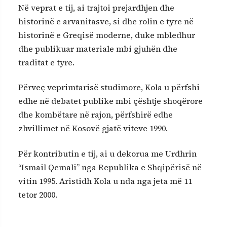
Në veprat e tij, ai trajtoi prejardhjen dhe
historinë e arvanitasve, si dhe rolin e tyre në
historinë e Greqisë moderne, duke mbledhur
dhe publikuar materiale mbi gjuhën dhe
traditat e tyre.
Përveç veprimtarisë studimore, Kola u përfshi
edhe në debatet publike mbi çështje shoqërore
dhe kombëtare në rajon, përfshirë edhe
zhvillimet në Kosovë gjatë viteve 1990.
Për kontributin e tij, ai u dekorua me Urdhrin
“Ismail Qemali” nga Republika e Shqipërisë në
vitin 1995. Aristidh Kola u nda nga jeta më 11
tetor 2000.