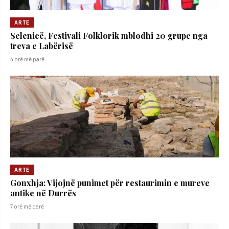
ARTE
Selenicë, Festivali Folklorik mblodhi 20 grupe nga
treva e Labërisë
4 orë më parë
ARTE
Gonxhja: Vijojnë punimet për restaurimin e mureve
antike në Durrës
7 orë më parë