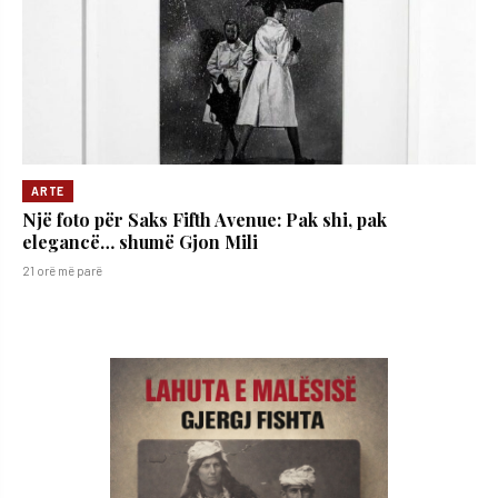
ARTE
Një foto për Saks Fifth Avenue: Pak shi, pak
elegancë… shumë Gjon Mili
21 orë më parë