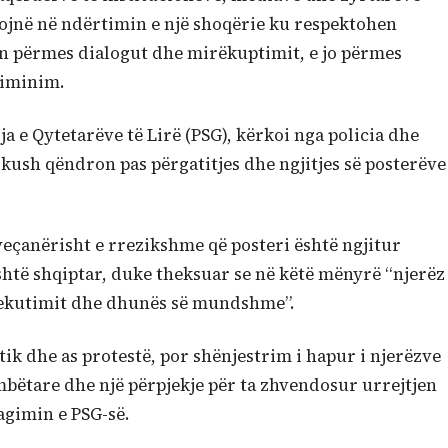
uojnë në ndërtimin e një shoqërie ku respektohen
n përmes dialogut dhe mirëkuptimit, e jo përmes
riminim.
ja e Qytetarëve të Lirë (PSG), kërkoi nga policia dhe
 kush qëndron pas përgatitjes dhe ngjitjes së posterëve
veçanërisht e rrezikshme që posteri është ngjitur
është shqiptar, duke theksuar se në këtë mënyrë “njerëz
sekutimit dhe dhunës së mundshme”.
tik dhe as protestë, por shënjestrim i hapur i njerëzve
mbëtare dhe një përpjekje për ta zhvendosur urrejtjen
eagimin e PSG-së.