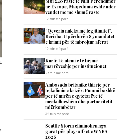
Mbi 240 raste të Nilit Perëndimor
në Evropë, Maqedonia është ndër
vendet me më shumë raste
12 min më parë
“Qeveria nuk ka më legjitimitet”,
Berisha: U përdorën 83 mandatet
e krimit për të mbrojtur aferat
12 min më parë
Kurti: Të ulemi e të bëjmë
n
marrëveshje për institucionet
27 min më parë
Ambasada britanike thirrje për
tejkalimin e krizës: Punoni bashkë
për të mirën e qytetarëve të
mrekullueshëm dhe partneritetit
ndërkombëtar
32 min më parë
Seattle Storm eliminohen nga
e
garat për play-off-et e WNBA
2026