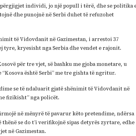
rgjigjet individi, jo një popull i tërë, dhe se politika 
tojnë dhe punojnë në Serbi duhet të refuzohet
nimit të Vidovdanit në Gazimestan, i arrestoi 37
j tyre, kryesisht nga Serbia dhe vendet e rajonit.
Kosovë për tre vjet, së bashku me gjoba monetare, u
e “Kosova është Serbi” me tre gishta të ngritur.
ime se të ndaluarit gjatë shënimit të Vidovdanit në
e fizikisht” nga policët.
nfirmojë në mënyrë të pavarur këto pretendime, ndërsa
 thënë se do t’i verifikojnë sipas detyrës zyrtare, edhe
jet në Gazimestan.