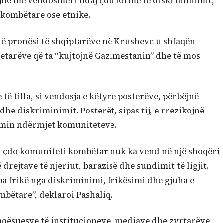
ojnë me vendosmëri ndaj çdo forme të diskriminimit,
s kombëtare ose etnike.
e në pronësi të shqiptarëve në Krushevc u shfaqën
tetarëve që ta “kujtojnë Gazimestanin” dhe të mos
të tilla, si vendosja e këtyre posterëve, përbëjnë
e diskriminimit. Posterët, sipas tij, e rrezikojnë
simin ndërmjet komuniteteve.
j çdo komuniteti kombëtar nuk ka vend në një shoqëri
drejtave të njeriut, barazisë dhe sundimit të ligjit.
ë pa frikë nga diskriminimi, frikësimi dhe gjuha e
ombëtare”, deklaroi Pashaliq.
rfaqësuesve të institucioneve, mediave dhe zyrtarëve