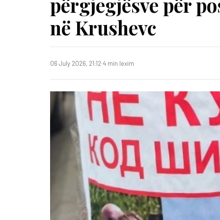
përgjegjësve për po
në Krushevc
06 July 2026, 21:12
·
4 min lexim