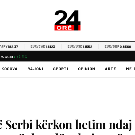
82.37
1.6123
1.1552
0.8569
EUR/CAD
EUR/USD
EUR/GBP
$75.6300
▲ +2.41%
KOSOVA
RAJONI
SPORTI
OPINION
ARTE
ME 
në Serbi kërkon hetim ndaj