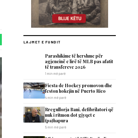
LAJMET E FUNDIT
Parashikime të hershme për
agjencinë e lirë të MLB pas afatit
të transfereve 2026
1 min më parë
Fiesta de Hockey promovon dhe
feston hokejin në Puerto Rico
4 min më parë
Rregullorja Bani, defibrilatori që
nuk i ritmon dot gjyqet e
(pa)hapura
5 min më parë