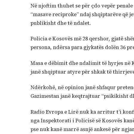
Në njoftim thuhet se për çdo vepër penale pë
“masave reciproke” ndaj shqiptarëve që je
publikisht dhe të ndalet.
Policia e Kosovës më 28 qershor, gjatë shë
persona, ndërsa para gjykatës dolën 36 pre
Masa e dëbimit dhe ndalimit të hyrjes në 
janë shqiptuar atyre për shkak të thirrjev
Ndërkohë, në opinion janë shfaqur pretend
Gazimestan janë keqtrajtuar “psikikisht dh
Radio Evropa e Lirë nuk ka arritur t’i ko
nga Inspektorati i Policisë së Kosovës kanë
pse nuk kanë marrë asnjë ankesë për ngjar