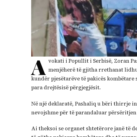
A
vokati i Popullit i Serbisë, Zoran P
menjëherë të gjitha rrethanat lidh
kundër pjesëtarëve të pakicës kombëtare shq
para drejtësisë përgjegjësit.
Në një deklaratë, Pashaliq u bëri thirrje i
nevojshme për të parandaluar përsëritjen
Ai theksoi se organet shtetërore janë të d