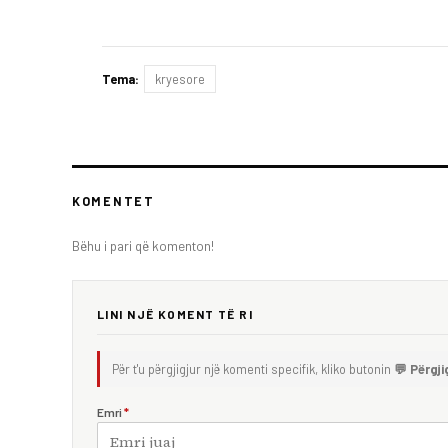
Tema:
kryesore
KOMENTET
Bëhu i pari që komenton!
LINI NJË KOMENT TË RI
Për t'u përgjigjur një komenti specifik, kliko butonin
💬 Përgji
Emri
*