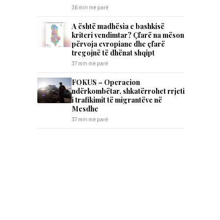
36 min më parë
A është madhësia e bashkisë
kriteri vendimtar? Çfarë na mëson
përvoja evropiane dhe çfarë
tregojnë të dhënat shqipt
37 min më parë
FOKUS – Operacion
ndërkombëtar, shkatërrohet rrjeti
i trafikimit të migrantëve në
Mesdhe
37 min më parë