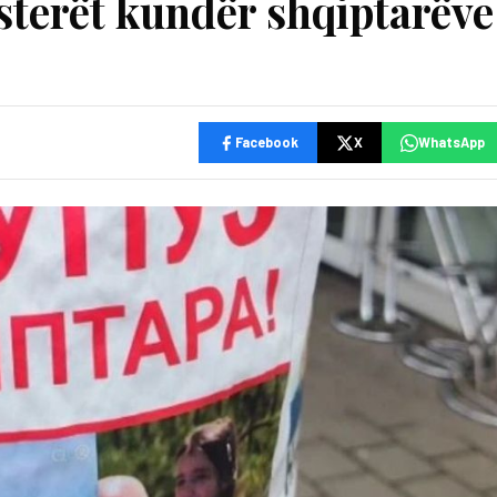
sterët kundër shqiptarëve
Facebook
X
WhatsApp