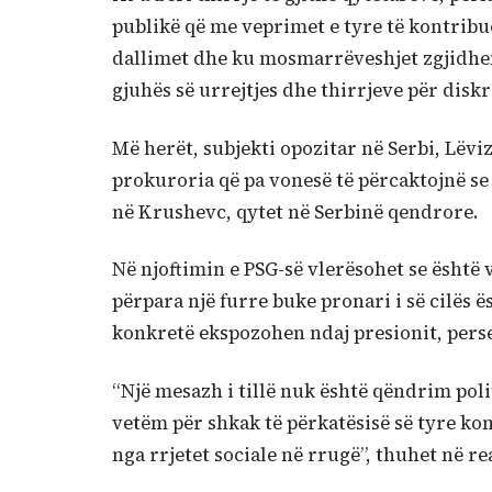
publikë që me veprimet e tyre të kontrib
dallimet dhe ku mosmarrëveshjet zgjidhe
gjuhës së urrejtjes dhe thirrjeve për disk
Më herët, subjekti opozitar në Serbi, Lëviz
prokuroria që pa vonesë të përcaktojnë se
në Krushevc, qytet në Serbinë qendrore.
Në njoftimin e PSG-së vlerësohet se është 
përpara një furre buke pronari i së cilës 
konkretë ekspozohen ndaj presionit, per
“Një mesazh i tillë nuk është qëndrim poli
vetëm për shkak të përkatësisë së tyre ko
nga rrjetet sociale në rrugë”, thuhet në r