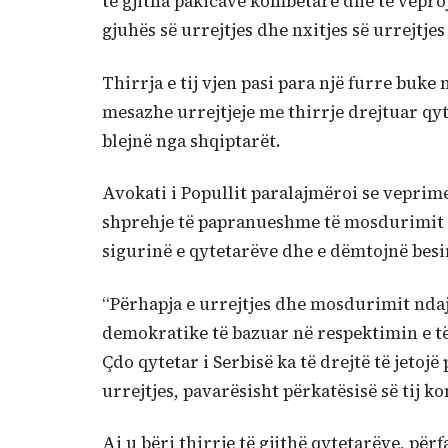
të gjitha pakicave kombëtare dhe të vepr
gjuhës së urrejtjes dhe nxitjes së urrejtje
Thirrja e tij vjen pasi para një furre buk
mesazhe urrejtjeje me thirrje drejtuar qy
blejnë nga shqiptarët.
Avokati i Popullit paralajmëroi se veprime 
shprehje të papranueshme të mosdurimit dh
sigurinë e qytetarëve dhe e dëmtojnë be
“Përhapja e urrejtjes dhe mosdurimit nda
demokratike të bazuar në respektimin e të 
Çdo qytetar i Serbisë ka të drejtë të jetoj
urrejtjes, pavarësisht përkatësisë së tij k
Ai u bëri thirrje të gjithë qytetarëve, pë