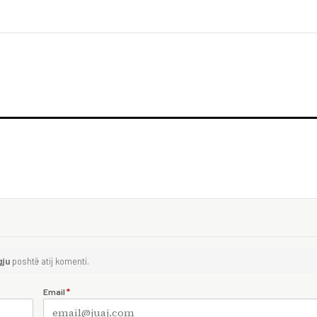
gju
poshtë atij komenti.
Email
*