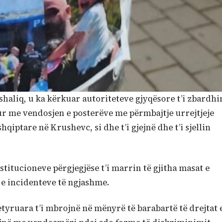
ashaliq, u ka kërkuar autoriteteve gjyqësore t’i zbardhi
ur me vendosjen e posterëve me përmbajtje urrejtjeje
iptare në Krushevc, si dhe t’i gjejnë dhe t’i sjellin
nstitucioneve përgjegjëse t’i marrin të gjitha masat e
 e incidenteve të ngjashme.
etyruara t’i mbrojnë në mënyrë të barabartë të drejtat 