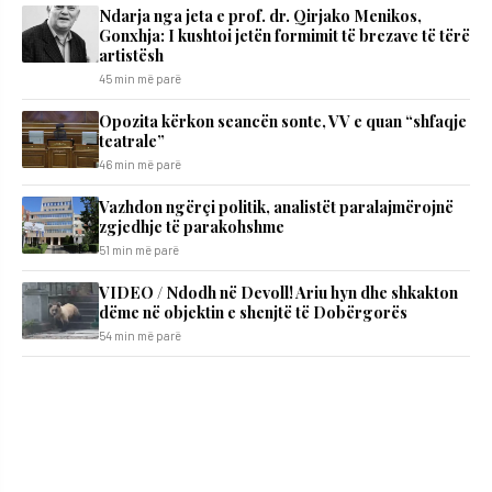
Ndarja nga jeta e prof. dr. Qirjako Menikos,
Gonxhja: I kushtoi jetën formimit të brezave të tërë
artistësh
45 min më parë
Opozita kërkon seancën sonte, VV e quan “shfaqje
teatrale”
46 min më parë
Vazhdon ngërçi politik, analistët paralajmërojnë
zgjedhje të parakohshme
51 min më parë
VIDEO / Ndodh në Devoll! Ariu hyn dhe shkakton
dëme në objektin e shenjtë të Dobërgorës
54 min më parë