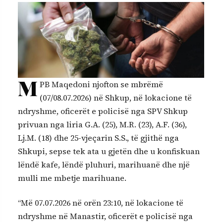
M
PB Maqedoni njofton se mbrëmë
(07/08.07.2026) në Shkup, në lokacione të
ndryshme, oficerët e policisë nga SPV Shkup
privuan nga liria G.A. (25), M.R. (23), A.F. (36),
Lj.M. (18) dhe 25-vjeçarin S.S., të gjithë nga
Shkupi, sepse tek ata u gjetën dhe u konfiskuan
lëndë kafe, lëndë pluhuri, marihuanë dhe një
mulli me mbetje marihuane.
“Më 07.07.2026 në orën 23:10, në lokacione të
ndryshme në Manastir, oficerët e policisë nga