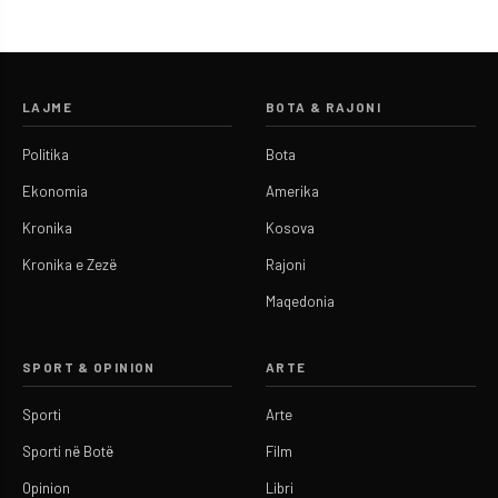
LAJME
BOTA & RAJONI
Politika
Bota
Ekonomia
Amerika
Kronika
Kosova
Kronika e Zezë
Rajoni
Maqedonia
SPORT & OPINION
ARTE
Sporti
Arte
Sporti në Botë
Film
Opinion
Libri