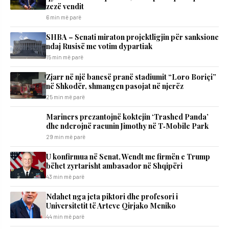
zezë vendit
6 min më parë
SHBA – Senati miraton projektligjin për sanksione
ndaj Rusisë me votim dypartiak
15 min më parë
Zjarr në një banesë pranë stadiumit “Loro Boriçi”
në Shkodër, shmangen pasojat në njerëz
25 min më parë
Mariners prezantojnë koktejin ‘Trashed Panda’
dhe nderojnë racunin Jimothy në T‑Mobile Park
29 min më parë
U konfirmua në Senat, Wendt me firmën e Trump
bëhet zyrtarisht ambasador në Shqipëri
43 min më parë
Ndahet nga jeta piktori dhe profesori i
Universitetit të Arteve Qirjako Meniko
44 min më parë