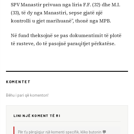
SPV Manastir privuan nga liria F.F. (32) dhe M.I.
(33), të dy nga Manastiri, sepse gjatë një
kontrolli u gjet marihuanë”, thonë nga MPB.
Në fund theksojnë se pas dokumentimit të plotë
të rasteve, do të pasojnë paraqitjet përkatëse.
KOMENTET
Bëhu i pari që komenton!
LINI NJË KOMENT TË RI
Për t'u përgjigjur një komenti specifik, kliko butonin
💬