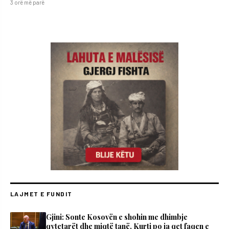
3 orë më parë
LAJMET E FUNDIT
Gjini: Sonte Kosovën e shohin me dhimbje
qytetarët dhe miqtë tanë, Kurti po ia qet faqen e