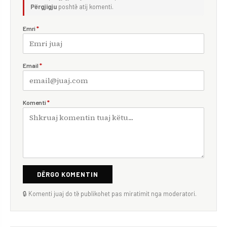
Përgjigju
poshtë atij komenti.
Emri
*
Email
*
Komenti
*
DËRGO KOMENTIN
🔒 Komenti juaj do të publikohet pas miratimit nga moderatori.