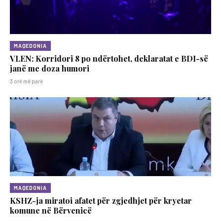
MAQEDONIA
VLEN: Korridori 8 po ndërtohet, deklaratat e BDI-së
janë me doza ​humori
3 orë më parë
MAQEDONIA
KSHZ-ja miratoi afatet për zgjedhjet për kryetar
komune në Bërvenicë