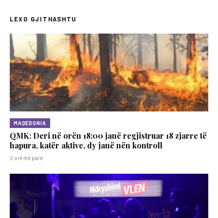
LEXO GJITHASHTU
MAQEDONIA
QMK: Deri në orën 18:00 janë regjistruar 18 zjarre të
hapura, katër aktive, dy janë nën kontroll
2 orë më parë