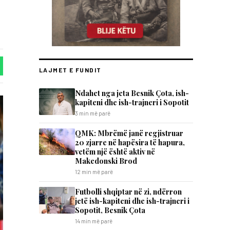
LAJMET E FUNDIT
Ndahet nga jeta Besnik Çota, ish-
kapiteni dhe ish-trajneri i Sopotit
3 min më parë
QMK: Mbrëmë janë regjistruar
20 zjarre në hapësira të hapura,
vetëm një është aktiv në
Makedonski Brod
12 min më parë
Futbolli shqiptar në zi, ndërron
jetë ish-kapiteni dhe ish-trajneri i
Sopotit, Besnik Çota
14 min më parë