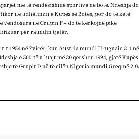
ngjarjet më të rëndësishme sportive në botë. Ndeshja do
stikor në udhëtimin e Kupës së Botës, por do të ketë
 të vendosura në Grupin F – do të kërkojnë pikë
ifikuar për raundin tjetër.
 vitit 1954 në Zvicër, kur Austria mundi Uruguain 3-1 në
deshja e 500-të u luajt më 30 qershor 1994, gjatë Kupës
eshje të Grupit D në të cilën Nigeria mundi Greqinë 2-0.