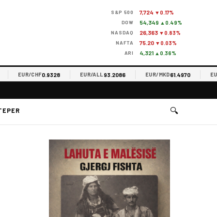
7,724
S&P 500
▼0.17%
54,349
DOW
▲0.49%
26,363
NASDAQ
▼0.83%
75.20
NAFTA
▼0.03%
4,321
ARI
▲0.36%
0.9328
93.2086
61.4970
EUR/CHF
EUR/ALL
EUR/MKD
EUR/R
🔍
TEPER