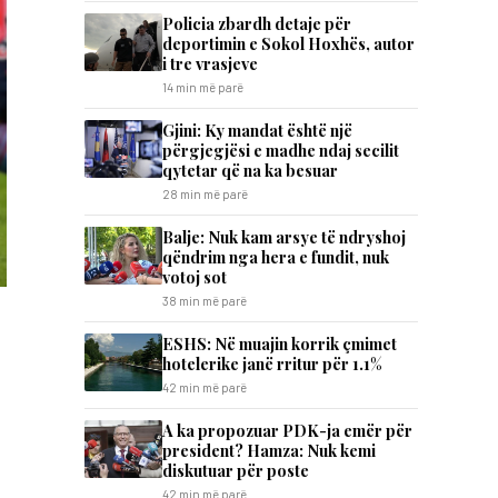
Policia zbardh detaje për
deportimin e Sokol Hoxhës, autor
i tre vrasjeve
14 min më parë
Gjini: Ky mandat është një
përgjegjësi e madhe ndaj secilit
qytetar që na ka besuar
28 min më parë
​Balje: Nuk kam arsye të ndryshoj
qëndrim nga hera e fundit, nuk
votoj sot
38 min më parë
ESHS: Në muajin korrik çmimet
hotelerike janë rritur për 1.1%
42 min më parë
A ka propozuar PDK-ja emër për
president? Hamza: Nuk kemi
diskutuar për poste
42 min më parë