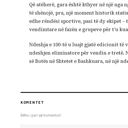
Që atëherë, gara është kthyer në një nga 
të shënojë, pra, një moment historik stati
edhe rëndësi sportive, pasi të dy ekipet –
vendimtare në fazën e grupeve për t’u kual
Ndeshja e 100-të u luajt gjatë edicionit të
ndeshjen eliminatore për vendin e tretë. N
së Botës në Shtetet e Bashkuara, në një nd
KOMENTET
Bëhu i pari që komenton!