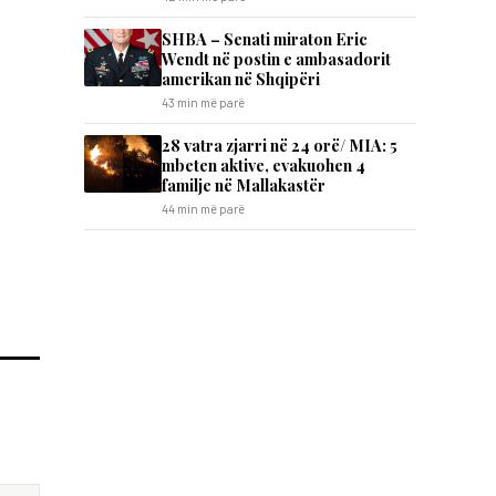
SHBA – Senati miraton Eric
Wendt në postin e ambasadorit
amerikan në Shqipëri
43 min më parë
28 vatra zjarri në 24 orë/ MIA: 5
mbeten aktive, evakuohen 4
familje në Mallakastër
44 min më parë