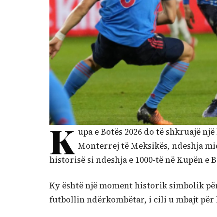
K
upa e Botës 2026 do të shkruajë një 
Monterrej të Meksikës, ndeshja midi
historisë si ndeshja e 1000-të në Kupën e B
Ky është një moment historik simbolik p
futbollin ndërkombëtar, i cili u mbajt për 