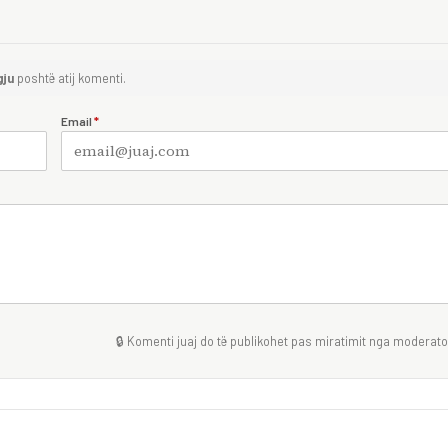
gju
poshtë atij komenti.
Email
*
🔒 Komenti juaj do të publikohet pas miratimit nga moderator