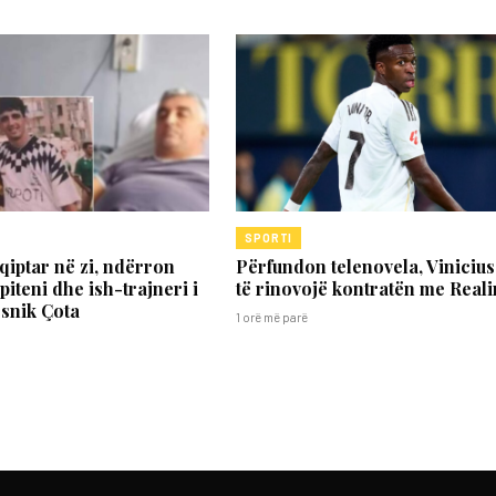
SPORTI
hqiptar në zi, ndërron
Përfundon telenovela, Vinicius
piteni dhe ish-trajneri i
të rinovojë kontratën me Reali
esnik Çota
1 orë më parë