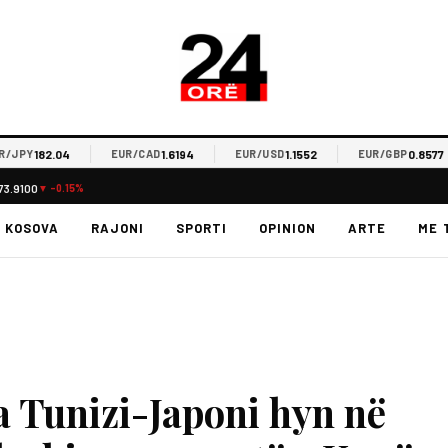
182.04
1.6194
1.1552
0.8577
Y
EUR/CAD
EUR/USD
EUR/GBP
73.9100
▼ -0.15%
KOSOVA
RAJONI
SPORTI
OPINION
ARTE
ME 
a Tunizi-Japoni hyn në