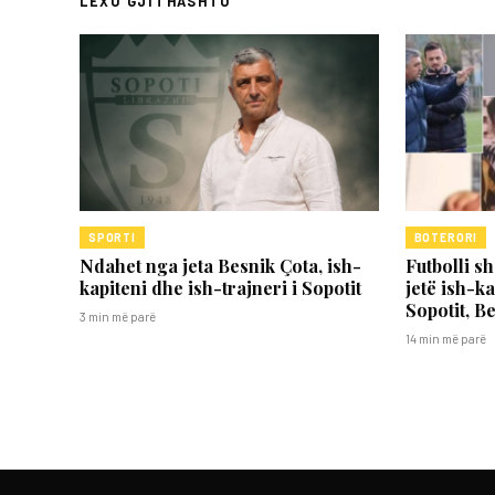
LEXO GJITHASHTU
SPORTI
BOTERORI
Ndahet nga jeta Besnik Çota, ish-
Futbolli s
kapiteni dhe ish-trajneri i Sopotit
jetë ish-ka
Sopotit, B
3 min më parë
14 min më parë