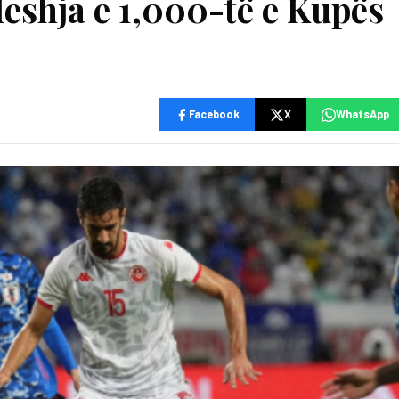
ndeshja e 1,000-të e Kupës
Facebook
X
WhatsApp