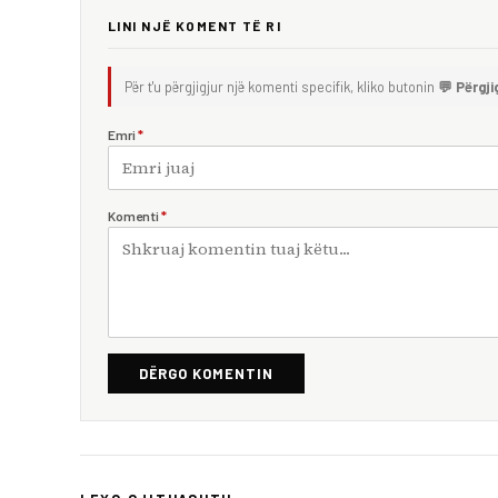
LINI NJË KOMENT TË RI
Për t'u përgjigjur një komenti specifik, kliko butonin
💬 Përgji
Emri
*
Komenti
*
DËRGO KOMENTIN