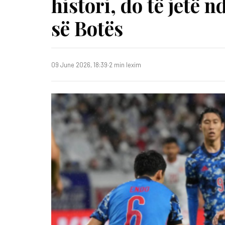
histori, do të jetë 
së Botës
09 June 2026, 18:39
·
2 min lexim