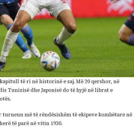
kapitull të ri në historinë e saj. Më 20 qershor, në
s Tunizisë dhe Japonisë do të hyjë në librat e
otës.
ër turneun më të rëndësishëm të ekipeve kombëtare në
herë të parë në vitin 1930.