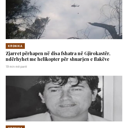
KRONIKA
Zjarret përhapen në disa fshatra në Gjirokastër,
ndërhyhet me helikopter për shuarjen e flakëve
19 min më parë