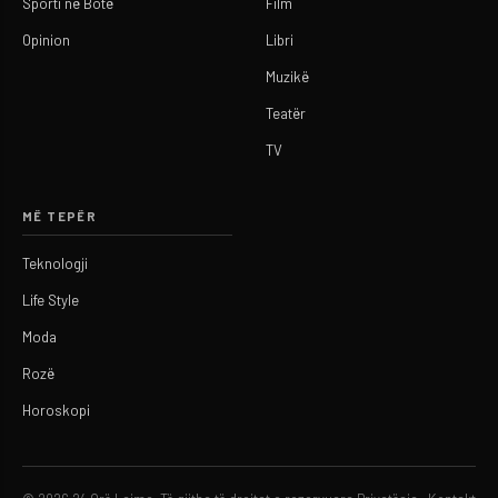
Sporti në Botë
Film
Opinion
Libri
Muzikë
Teatër
TV
MË TEPËR
Teknologji
Life Style
Moda
Rozë
Horoskopi