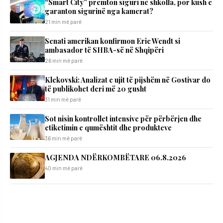
“Smart City” premton siguri në shkolla, por kush e
garanton sigurinë nga kamerat?
21 min më parë
Senati amerikan konfirmon Eric Wendt si
ambasador të SHBA-së në Shqipëri
26 min më parë
Klekovski: Analizat e ujit të pijshëm në Gostivar do
të publikohet deri më 20 gusht
31 min më parë
Sot nisin kontrollet intensive për përbërjen dhe
etiketimin e qumështit dhe produkteve
36 min më parë
AGJENDA NDËRKOMBËTARE 06.8.2026
40 min më parë