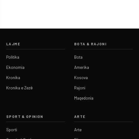
LAJME
BOTA & RAJONI
Politika
Bota
Ekonomia
Amerika
Kronika
Kosova
Kronika e Zezë
Rajoni
Maqedonia
SPORT & OPINION
ARTE
Sporti
Arte