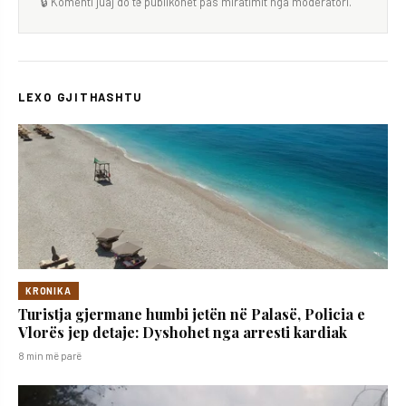
🔒 Komenti juaj do të publikohet pas miratimit nga moderatori.
LEXO GJITHASHTU
KRONIKA
Turistja gjermane humbi jetën në Palasë, Policia e
Vlorës jep detaje: Dyshohet nga arresti kardiak
8 min më parë