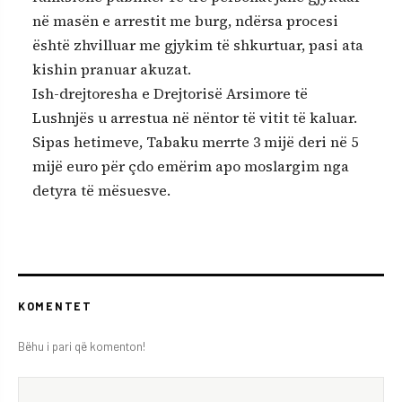
në masën e arrestit me burg, ndërsa procesi
është zhvilluar me gjykim të shkurtuar, pasi ata
kishin pranuar akuzat.
Ish-drejtoresha e Drejtorisë Arsimore të
Lushnjës u arrestua në nëntor të vitit të kaluar.
Sipas hetimeve, Tabaku merrte 3 mijë deri në 5
mijë euro për çdo emërim apo moslargim nga
detyra të mësuesve.
KOMENTET
Bëhu i pari që komenton!