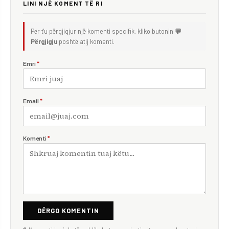
LINI NJË KOMENT TË RI
Për t'u përgjigjur një komenti specifik, kliko butonin
💬
Përgjigju
poshtë atij komenti.
Emri
*
Email
*
Komenti
*
DËRGO KOMENTIN