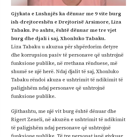
Gjykata e Lushnjës ka dënuar me 9 vite burg
ish-drejtoreshën e Drejtorisë Arsimore, Liza
Tabaku. Po ashtu, është dënuar me tre vjet
burg dhe djali i saj, Xhonluko Tabaku.
Liza Tabaku u akuzua për shpërdorim detyre
dhe korrupsion pasiv të personave që ushtrojnë
funksione publike, në rrethana rënduese, më
shumë se një herë. Ndaj djalit të saj, Xhonluko
Tabaku rëndoi akuza e ushtrimit të ndikimit të
paligjshëm ndaj personave që ushtrojnë
funksione publike.
Gjithashtu, me një vit burg është dënuar dhe
Rigert Zeneli, në akuzën e ushtrimit të ndikimit
të paligjshëm ndaj personave që ushtrojnë
funksione publike. Të tre personat janë gjykuar