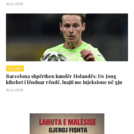
16 Jul 2026
LA LIGA
Barcelona shpërthen kundër Holandës: De Jong
kthehet i lënduar rëndë, luajti me injeksione në gju
16 Jul 2026