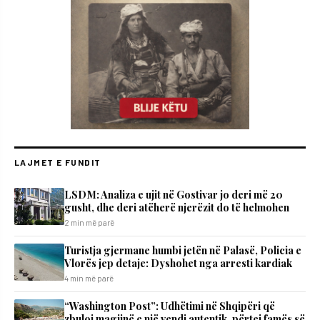
LAJMET E FUNDIT
LSDM: Analiza e ujit në Gostivar jo deri më 20
gusht, dhe deri atëherë njerëzit do të helmohen
2 min më parë
Turistja gjermane humbi jetën në Palasë, Policia e
Vlorës jep detaje: Dyshohet nga arresti kardiak
4 min më parë
“Washington Post”: Udhëtimi në Shqipëri që
zbuloi magjinë e një vendi autentik, përtej famës së