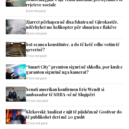
rrjeteve sociale
6 min më parë
Zjarret përhapen në disa fshatra në Gjirokastër,
ndërhyhet me helikopter për shuarjen e flakëve
16 min më parë
Sot seanca konstituive, a do të ketë edhe votim të
qeverisë?
17 min më parë
“Smart City” premton siguri në shkolla, por kush e
garanton sigurinë nga kamerat?
17 min më parë
Senati amerikan konfirmon Eric Wendt si
ambasador të SHBA-së në Shqipëri
22 min më parë
Klekovski: Analizat e ujit të pijshëm në Gostivar do
të publikohet deri më 20 gusht
27 min më parë