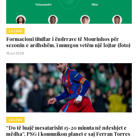
LA LIGA
Formacioni titullar i ëndrrave të Mourinhos për
sezonin e ardhshëm, i mungon vetëm një lojtar (foto)
16 Jul 2026
LA LIGA
“Do të luajë mesatarisht 15-20 minuta në ndeshjet e
mëdha”, PSG i komunikon planet e saj Ferran Torres