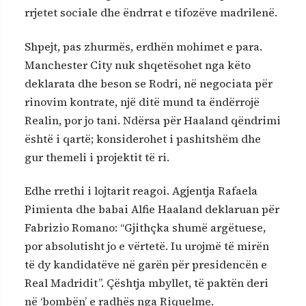
rrjetet sociale dhe ëndrrat e tifozëve madrilenë.
Shpejt, pas zhurmës, erdhën mohimet e para.
Manchester City nuk shqetësohet nga këto
deklarata dhe beson se Rodri, në negociata për
rinovim kontrate, një ditë mund ta ëndërrojë
Realin, por jo tani. Ndërsa për Haaland qëndrimi
është i qartë; konsiderohet i pashitshëm dhe
gur themeli i projektit të ri.
Edhe rrethi i lojtarit reagoi. Agjentja Rafaela
Pimienta dhe babai Alfie Haaland deklaruan për
Fabrizio Romano: “Gjithçka shumë argëtuese,
por absolutisht jo e vërtetë. Iu urojmë të mirën
të dy kandidatëve në garën për presidencën e
Real Madridit”. Çështja mbyllet, të paktën deri
në ‘bombën’ e radhës nga Riquelme.