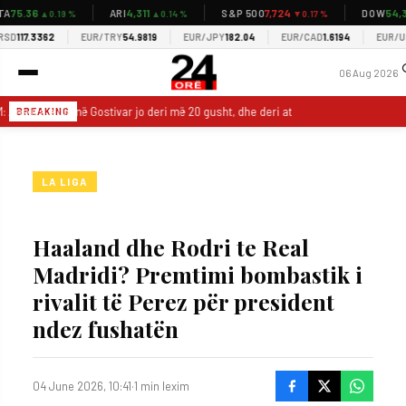
75.36
4,311
7,724
54,34
ARI
S&P 500
DOW
▲0.19 %
▲0.14 %
▼0.17 %
D
117.3362
EUR/TRY
54.9819
EUR/JPY
182.04
EUR/CAD
1.6194
EUR/USD
06 Aug 2026
 Analiza e ujit në Gostivar jo deri më 20 gusht, dhe deri atëherë njerëzit do të h
BREAKING
LA LIGA
Haaland dhe Rodri te Real
Madridi? Premtimi bombastik i
rivalit të Perez për president
ndez fushatën
04 June 2026, 10:41
·
1 min lexim