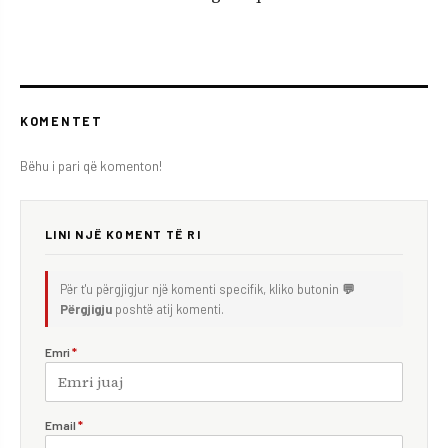
KOMENTET
Bëhu i pari që komenton!
LINI NJË KOMENT TË RI
Për t'u përgjigjur një komenti specifik, kliko butonin
💬
Përgjigju
poshtë atij komenti.
Emri
*
Email
*