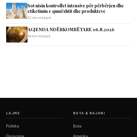
Sot nisin kontrollet intensive për përbërjen dhe
etiketimin e qumështit dhe produkteve
32 min më parë
AGJENDA NDËRKOMBËTARE 06.8.2026
36 min më parë
LAJME
BOTA & RAJONI
Politika
Bota
Ekonomia
Amerika