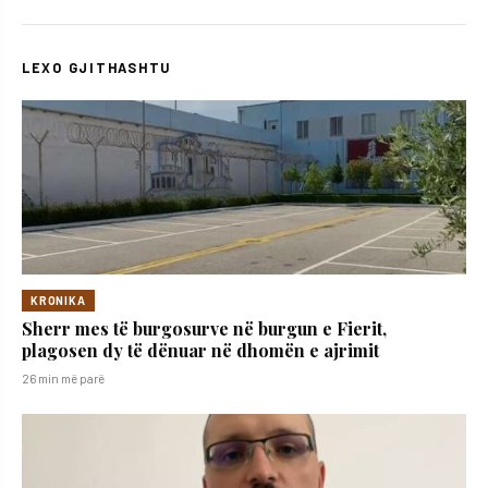
LEXO GJITHASHTU
KRONIKA
Sherr mes të burgosurve në burgun e Fierit,
plagosen dy të dënuar në dhomën e ajrimit
26 min më parë