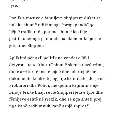
tyre.
Por, ikja masive e familjeve shqiptare duket se
nuk ka shumë ndikim nga “propaganda” që
bëjnë trafikantët, por më shumë kjo ikje
justifikohet nga pamundësia ekonomike për të
jetuar në Shqipëri.
Aplikimi për azil politik në vendet e BE i
detyron ata të “thurin” shumë skema mashtrimi,
duke arritur të inskenojnë dhe ndërtojnë me
dokumente konkrete, ngjarje kriminale, dosje në
Prokurori dhe Polici, me qëllim krijimin e një
bindje tek të huajt se në Shqipëri jeta e tyre dhe
fëmijëve është në rrezik, dhe se nga shteti prej
nga kanë ardhur nuk kanë asnjë shpresë.