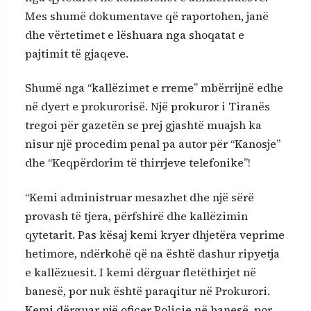
Mes shumë dokumentave që raportohen, janë
dhe vërtetimet e lëshuara nga shoqatat e
pajtimit të gjaqeve.
Shumë nga “kallëzimet e rreme” mbërrijnë edhe
në dyert e prokurorisë. Një prokuror i Tiranës
tregoi për gazetën se prej gjashtë muajsh ka
nisur një procedim penal pa autor për “Kanosje”
dhe “Keqpërdorim të thirrjeve telefonike”!
“Kemi administruar mesazhet dhe një sërë
provash të tjera, përfshirë dhe kallëzimin
qytetarit. Pas kësaj kemi kryer dhjetëra veprime
hetimore, ndërkohë që na është dashur ripyetja
e kallëzuesit. I kemi dërguar fletëthirjet në
banesë, por nuk është paraqitur në Prokurori.
Kemi dërguar një oficer Policie në banesë, por