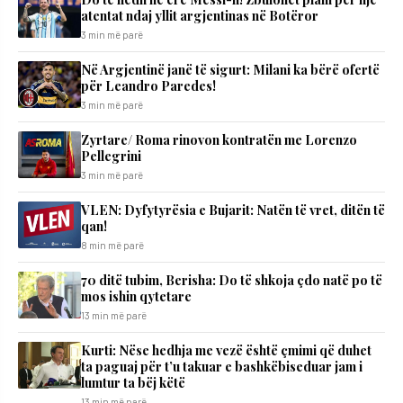
atentat ndaj yllit argjentinas në Botëror
3 min më parë
Në Argjentinë janë të sigurt: Milani ka bërë ofertë
për Leandro Paredes!
3 min më parë
Zyrtare/ Roma rinovon kontratën me Lorenzo
Pellegrini
3 min më parë
VLEN: Dyfytyrësia e Bujarit: Natën të vret, ditën të
qan!
8 min më parë
70 ditë tubim, Berisha: Do të shkoja çdo natë po të
mos ishin qytetare
13 min më parë
Kurti: Nëse hedhja me vezë është çmimi që duhet
ta paguaj për t’u takuar e bashkëbiseduar jam i
lumtur ta bëj këtë
13 min më parë