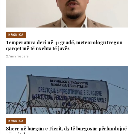
KRONIKA
Temperatura deri në 41 gradë, meteorologu tregon
qarqet më të nxehta të javës
27 min më parë
KRONIKA
Sherr në burgun e Fierit, dy të burgosur përfundojnë