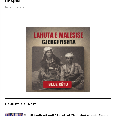
në spital
57 min më parë
LAJMET E FUNDIT
Do të hedh në erë Messi-n! Zbulohet plani për një