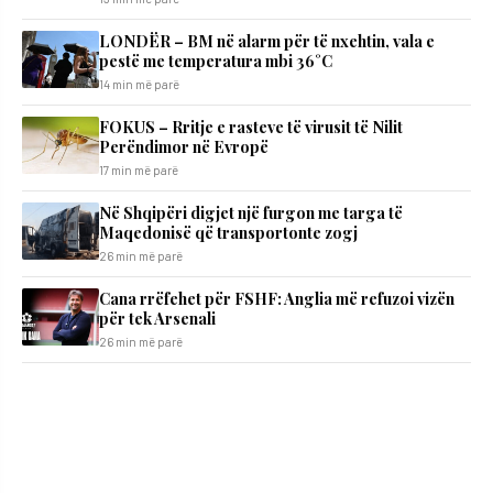
LONDËR – BM në alarm për të nxehtin, vala e
pestë me temperatura mbi 36°C
14 min më parë
FOKUS – Rritje e rasteve të virusit të Nilit
Perëndimor në Evropë
17 min më parë
Në Shqipëri digjet një furgon me targa të
Maqedonisë që transportonte zogj
26 min më parë
Cana rrëfehet për FSHF: Anglia më refuzoi vizën
për tek Arsenali
26 min më parë