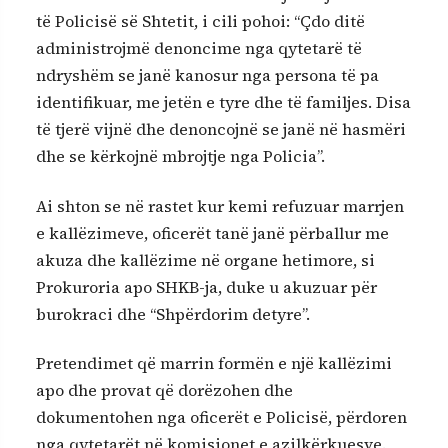
të Policisë së Shtetit, i cili pohoi: “Çdo ditë
administrojmë denoncime nga qytetarë të
ndryshëm se janë kanosur nga persona të pa
identifikuar, me jetën e tyre dhe të familjes. Disa
të tjerë vijnë dhe denoncojnë se janë në hasmëri
dhe se kërkojnë mbrojtje nga Policia”.
Ai shton se në rastet kur kemi refuzuar marrjen
e kallëzimeve, oficerët tanë janë përballur me
akuza dhe kallëzime në organe hetimore, si
Prokuroria apo SHKB-ja, duke u akuzuar për
burokraci dhe “Shpërdorim detyre”.
Pretendimet që marrin formën e një kallëzimi
apo dhe provat që dorëzohen dhe
dokumentohen nga oficerët e Policisë, përdoren
nga qytetarët në komisionet e azilkërkuesve.