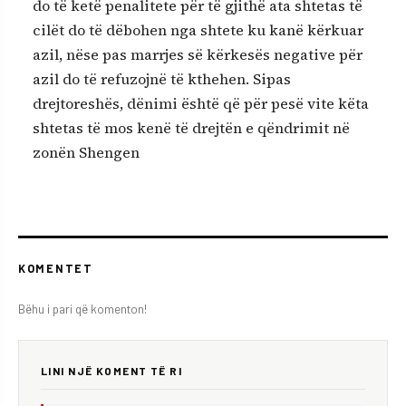
do të ketë penalitete për të gjithë ata shtetas të
cilët do të dëbohen nga shtete ku kanë kërkuar
azil, nëse pas marrjes së kërkesës negative për
azil do të refuzojnë të kthehen. Sipas
drejtoreshës, dënimi është që për pesë vite këta
shtetas të mos kenë të drejtën e qëndrimit në
zonën Shengen
KOMENTET
Bëhu i pari që komenton!
LINI NJË KOMENT TË RI