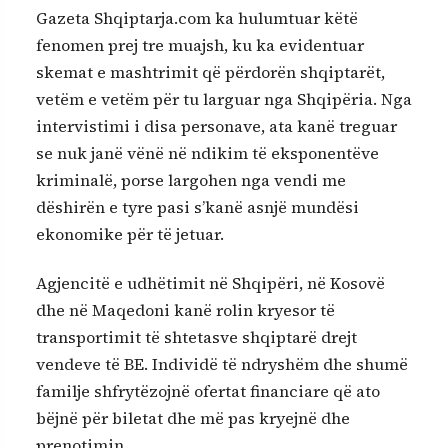
Gazeta Shqiptarja.com ka hulumtuar këtë
fenomen prej tre muajsh, ku ka evidentuar
skemat e mashtrimit që përdorën shqiptarët,
vetëm e vetëm për tu larguar nga Shqipëria. Nga
intervistimi i disa personave, ata kanë treguar
se nuk janë vënë në ndikim të eksponentëve
kriminalë, porse largohen nga vendi me
dëshirën e tyre pasi s’kanë asnjë mundësi
ekonomike për të jetuar.
Agjencitë e udhëtimit në Shqipëri, në Kosovë
dhe në Maqedoni kanë rolin kryesor të
transportimit të shtetasve shqiptarë drejt
vendeve të BE. Individë të ndryshëm dhe shumë
familje shfrytëzojnë ofertat financiare që ato
bëjnë për biletat dhe më pas kryejnë dhe
prenotimin.