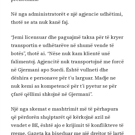
Në nga administratorët e një agjencie udhëtimi,
thotë se ata nuk kanë faj.
“Jemi licensuar dhe paguajmë taksa për të kryer
transportin e udhëtarëve në shumë vende të
botës”, thotë ai. “Nëse nuk kam klientë unë
falimentoj. Agjencitë nuk transportojnë me forcë
në Gjermani apo Suedi. Është vullneti dhe
dëshira e personave për t’u larguar. Madje ne
nuk kemi as kompetencë për t’i pyetur se për
çfarë qëllimi shkojnë në Gjermani”.
Një nga skemat e mashtrimit më të përhapura
që përdorën shqiptarët që kërkojnë azil në
vendet e BE, është ajo e krijimit të konflikteve të
rreme. Gazeta ka biseduar me një drejtor të lartë