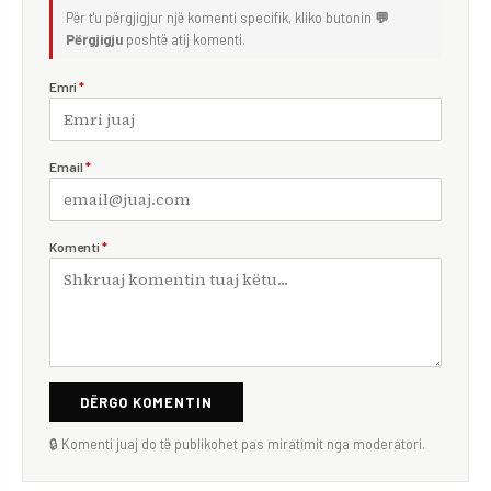
Për t'u përgjigjur një komenti specifik, kliko butonin
💬
Përgjigju
poshtë atij komenti.
Emri
*
Email
*
Komenti
*
DËRGO KOMENTIN
🔒 Komenti juaj do të publikohet pas miratimit nga moderatori.