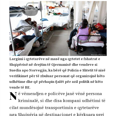
Largimi i qytetarëve në masë nga qytetet e fshatrat e
Shqipërisë në drejtim të Gjermanisë dhe vendeve si
Suedia apo Norvegjia, ka bërë që Policia e Shtetit të nisë
verifikimet për të zbuluar personat që organizojnë këto
udhëtime dhe që përhapin fjalët për azil politik në këto
vende të BE.
N
ë vëmendjen e policëve janë vënë persona
kriminalë, si dhe disa kompani udhëtimi të
cilat mundësojnë transportimin e qytetarëve
nga Shqipëria në destinacionet e kërkuara prej