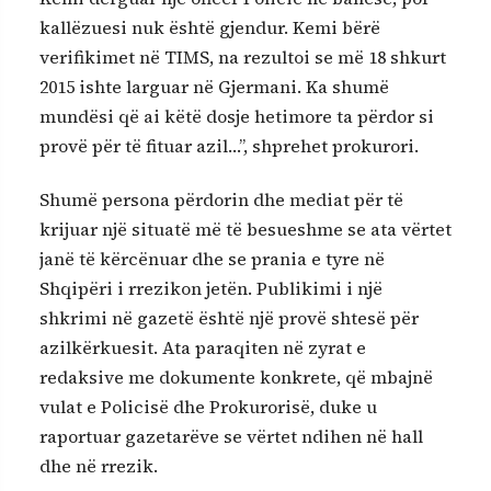
kallëzuesi nuk është gjendur. Kemi bërë
verifikimet në TIMS, na rezultoi se më 18 shkurt
2015 ishte larguar në Gjermani. Ka shumë
mundësi që ai këtë dosje hetimore ta përdor si
provë për të fituar azil…”, shprehet prokurori.
Shumë persona përdorin dhe mediat për të
krijuar një situatë më të besueshme se ata vërtet
janë të kërcënuar dhe se prania e tyre në
Shqipëri i rrezikon jetën. Publikimi i një
shkrimi në gazetë është një provë shtesë për
azilkërkuesit. Ata paraqiten në zyrat e
redaksive me dokumente konkrete, që mbajnë
vulat e Policisë dhe Prokurorisë, duke u
raportuar gazetarëve se vërtet ndihen në hall
dhe në rrezik.