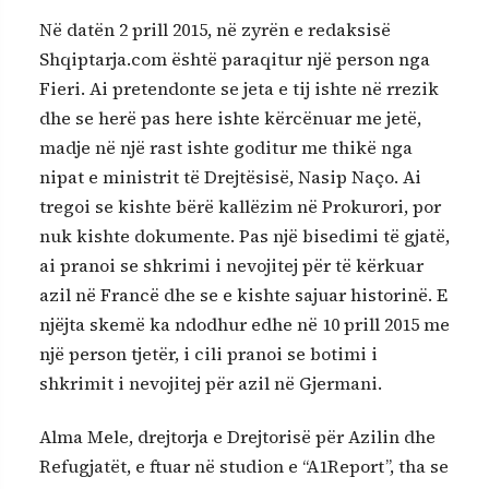
Në datën 2 prill 2015, në zyrën e redaksisë
Shqiptarja.com është paraqitur një person nga
Fieri. Ai pretendonte se jeta e tij ishte në rrezik
dhe se herë pas here ishte kërcënuar me jetë,
madje në një rast ishte goditur me thikë nga
nipat e ministrit të Drejtësisë, Nasip Naço. Ai
tregoi se kishte bërë kallëzim në Prokurori, por
nuk kishte dokumente. Pas një bisedimi të gjatë,
ai pranoi se shkrimi i nevojitej për të kërkuar
azil në Francë dhe se e kishte sajuar historinë. E
njëjta skemë ka ndodhur edhe në 10 prill 2015 me
një person tjetër, i cili pranoi se botimi i
shkrimit i nevojitej për azil në Gjermani.
Alma Mele, drejtorja e Drejtorisë për Azilin dhe
Refugjatët, e ftuar në studion e “A1Report”, tha se