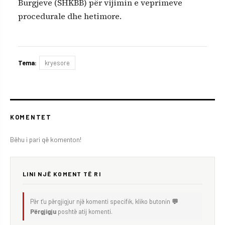
Burgjeve (SHKBB) për vijimin e veprimeve
procedurale dhe hetimore.
Tema:
kryesore
KOMENTET
Bëhu i pari që komenton!
LINI NJË KOMENT TË RI
Për t'u përgjigjur një komenti specifik, kliko butonin
💬
Përgjigju
poshtë atij komenti.