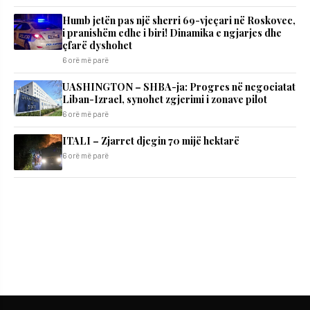
Humb jetën pas një sherri 69-vjeçari në Roskovec,
i pranishëm edhe i biri! Dinamika e ngjarjes dhe
çfarë dyshohet
6 orë më parë
UASHINGTON – SHBA-ja: Progres në negociatat
Liban-Izrael, synohet zgjerimi i zonave pilot
6 orë më parë
ITALI – Zjarret djegin 70 mijë hektarë
6 orë më parë