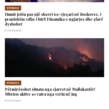
KRONIKA
Humb jetën pas një sherri 69-vjeçari në Roskovec, i
pranishëm edhe i biri! Dinamika e ngjarjes dhe çfarë
dyshohet
6 orë më parë
KRONIKA
Përmirësohet situata nga zjarret në Mallakastër!
Mbeten aktive 10 vatra nga veriu në jug
6 orë më parë