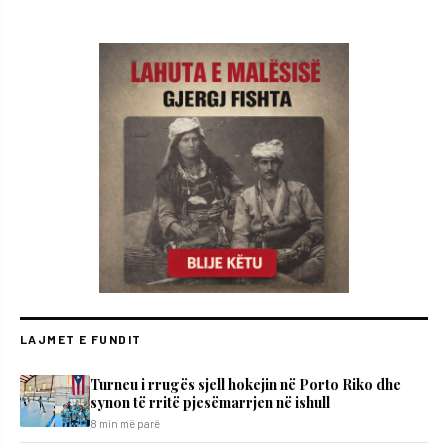
LAJMET E FUNDIT
Turneu i rrugës sjell hokejin në Porto Riko dhe
synon të rritë pjesëmarrjen në ishull
8 min më parë