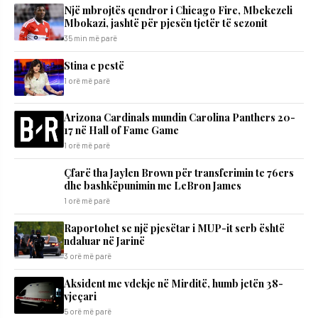
Një mbrojtës qendror i Chicago Fire, Mbekezeli
Mbokazi, jashtë për pjesën tjetër të sezonit
35 min më parë
Stina e pestë
1 orë më parë
Arizona Cardinals mundin Carolina Panthers 20-
17 në Hall of Fame Game
1 orë më parë
Çfarë tha Jaylen Brown për transferimin te 76ers
dhe bashkëpunimin me LeBron James
1 orë më parë
Raportohet se një pjesëtar i MUP-it serb është
ndaluar në Jarinë
3 orë më parë
Aksident me vdekje në Mirditë, humb jetën 38-
vjeçari
5 orë më parë