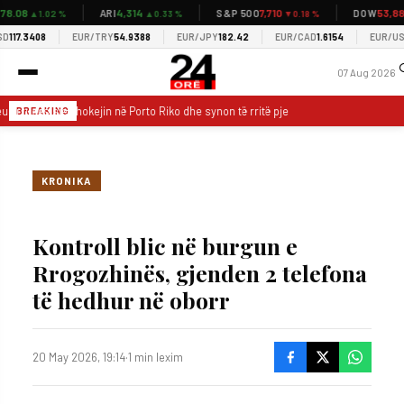
.08
4,314
7,710
53,885
ARI
S&P 500
DOW
▲1.02 %
▲0.33 %
▼0.18 %
17.3408
EUR/TRY
54.9388
EUR/JPY
182.42
EUR/CAD
1.6154
EUR/USD
1
07 Aug 2026
 i rrugës sjell hokejin në Porto Riko dhe synon të rritë pjesëmarrjen në ishull
BREAKING
KRONIKA
Kontroll blic në burgun e
Rrogozhinës, gjenden 2 telefona
të hedhur në oborr
20 May 2026, 19:14
·
1 min lexim