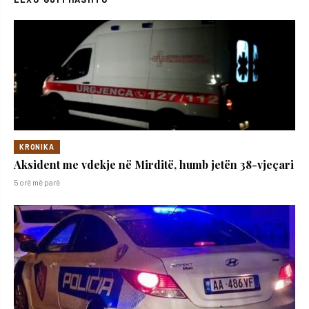
KRONIKA
Aksident me vdekje në Mirditë, humb jetën 38-vjeçari
5 orë më parë