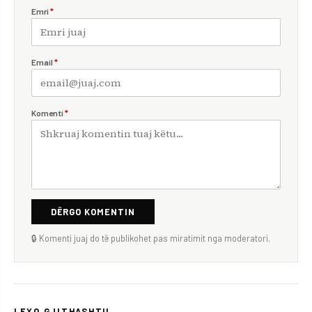
Emri
*
Email
*
Komenti
*
DËRGO KOMENTIN
🔒 Komenti juaj do të publikohet pas miratimit nga moderatori.
LEXO GJITHASHTU