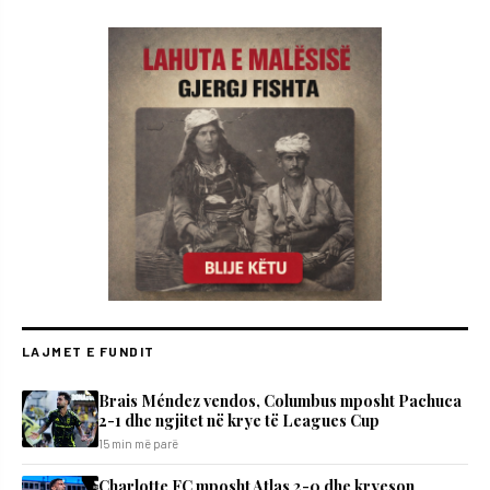
LAJMET E FUNDIT
Brais Méndez vendos, Columbus mposht Pachuca
2-1 dhe ngjitet në krye të Leagues Cup
15 min më parë
Charlotte FC mposht Atlas 2-0 dhe kryeson