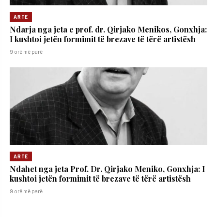
ARTE
Ndarja nga jeta e prof. dr. Qirjako Menikos, Gonxhja:
I kushtoi jetën formimit të brezave të tërë artistësh
9 orë më parë
ARTE
Ndahet nga jeta Prof. Dr. Qirjako Meniko, Gonxhja: I
kushtoi jetën formimit të brezave të tërë artistësh
9 orë më parë