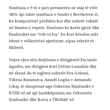
Simfonia e 9-të e pati premierën në maj të vitit
1824. Ajo ishte simfonia e fundit e Beethoven-it,
ku kompozitori përfshiu kor dhe solistë vokalë
në finalen e veprës. Simfonia ka katër pjesë dhe
finalizohet me “Ode to Joy”, ku kori këndon mbi
idenë e vëllazërisë njerëzore, sipas tekstit të
Shilerit.
Vepra vjen nën drejtimin e dirigjentit Facundo
Agudin, me dirigjent kori Dritan Lumshin dhe
në skenë do të ngjiten solistët Eva Golemi,
Vikena Kamenica, Amadi Lagha e Armando
Likaj, të shoqëruar nga Orkestra Simfonike e
RTSH-së në një bashkëpunim me Orkestrën
Simfonike dhe Korin e TKOBAP-së.