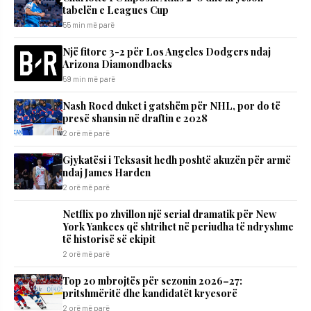
tabelën e Leagues Cup
55 min më parë
Një fitore 3-2 për Los Angeles Dodgers ndaj
Arizona Diamondbacks
59 min më parë
Nash Roed duket i gatshëm për NHL, por do të
presë shansin në draftin e 2028
2 orë më parë
Gjykatësi i Teksasit hedh poshtë akuzën për armë
ndaj James Harden
2 orë më parë
Netflix po zhvillon një serial dramatik për New
York Yankees që shtrihet në periudha të ndryshme
të historisë së ekipit
2 orë më parë
Top 20 mbrojtës për sezonin 2026–27:
pritshmëritë dhe kandidatët kryesorë
2 orë më parë