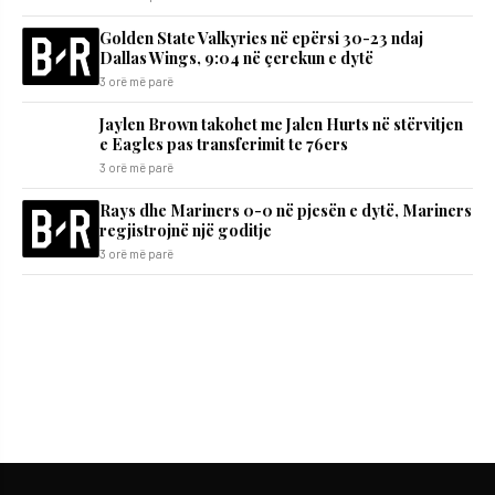
Golden State Valkyries në epërsi 30-23 ndaj
Dallas Wings, 9:04 në çerekun e dytë
3 orë më parë
Jaylen Brown takohet me Jalen Hurts në stërvitjen
e Eagles pas transferimit te 76ers
3 orë më parë
Rays dhe Mariners 0-0 në pjesën e dytë, Mariners
regjistrojnë një goditje
3 orë më parë