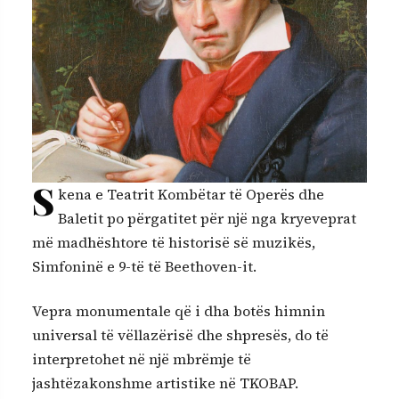
S
kena e Teatrit Kombëtar të Operës dhe
Baletit po përgatitet për një nga kryeveprat
më madhështore të historisë së muzikës,
Simfoninë e 9-të të Beethoven-it.
Vepra monumentale që i dha botës himnin
universal të vëllazërisë dhe shpresës, do të
interpretohet në një mbrëmje të
jashtëzakonshme artistike në TKOBAP.