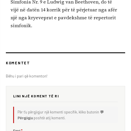
Simfonia Nr. 9 e Ludwig van Beethoven, do të
vijë në datën 14 korrik për të përjetuar nga afër
një nga kryeveprat e pavdekshme të repertorit
simfonik.
KOMENTET
Bëhu i pari që komenton!
LINI NJË KOMENT TË RI
Për t'u përgjigjur një komenti specifik, kliko butonin
💬
Përgjigju
poshtë atij komenti.
Emri
*