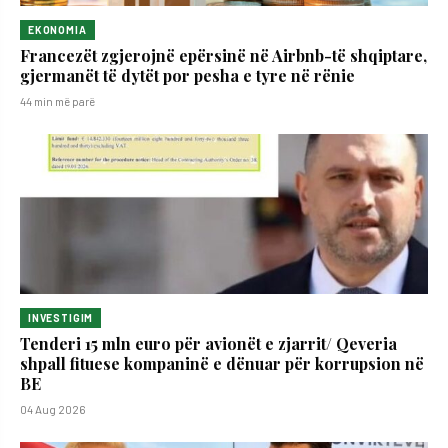
EKONOMIA
Francezët zgjerojnë epërsinë në Airbnb-të shqiptare,
gjermanët të dytët por pesha e tyre në rënie
44 min më parë
INVESTIGIM
Tenderi 15 mln euro për avionët e zjarrit/ Qeveria
shpall fituese kompaninë e dënuar për korrupsion në
BE
04 Aug 2026