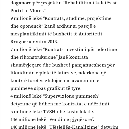
doganore për projektin “Rehabilitim i kalatës së
Portit të Vlorës”
9 milionë lekë “Kontrata, studime, projektime
dhe oponencë” kanë ardhur si pasojë e
mosplanifikimit të buxhetit të Autoritetit
Rrugor për vitin 2016.
7 milionë lekë “Kontrata investimi për ndërtime
dhe rikonstruksione” janë kontrata
shumëvjeçare dhe buxhet i pamjaftueshëm për
likuidimin e plotë të faturave, ndërkohë që
kontraktorët vazhdojnë me avancimin e
punimeve sipas grafikut të tyre.
4 milionë lekë “Supervizione punimesh”
detyrime që lidhen me kontratat e ndërtimit.
5 milionë lekë TVSH dhe kosto lokale.
146 milionë lekë “Vendime gjyqësore”.
140 milionë lekë “Ujësjellës-Kanalizime” detyrim