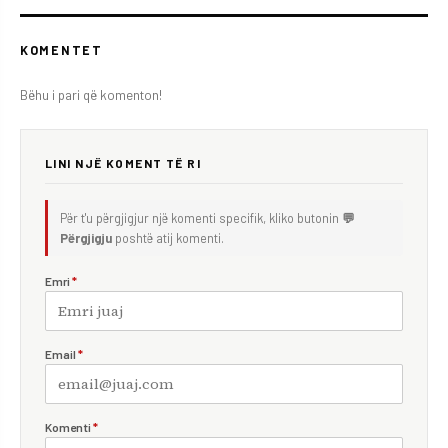
KOMENTET
Bëhu i pari që komenton!
LINI NJË KOMENT TË RI
Për t'u përgjigjur një komenti specifik, kliko butonin
💬
Përgjigju
poshtë atij komenti.
Emri
*
Email
*
Komenti
*