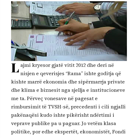
L
ajmi kryesor gjatë vitit 2012 dhe deri në
nisjen e qeverisjes “Rama” ishte goditja që
kishte marrë ekonomia dhe sipërmarrja private
dhe klima e biznesit nga sjellja e institucioneve
me ta. Përveç vonesave në pagesat e
rimbursimit të TVSH-së, precedenti i cili ngjalli
pakënaqësi kudo ishte pikërisht ndërtimi i
veprave publike pa u paguar. Jo vetëm klasa
politike, por edhe ekspertët, ekonomistët, Fondi