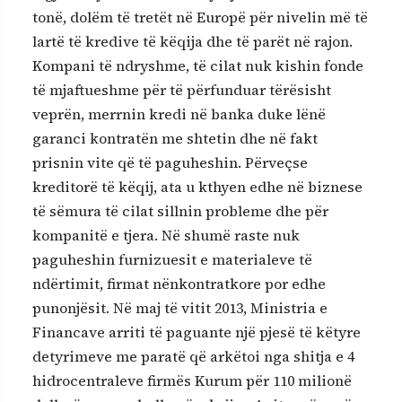
tonë, dolëm të tretët në Europë për nivelin më të
lartë të kredive të këqija dhe të parët në rajon.
Kompani të ndryshme, të cilat nuk kishin fonde
të mjaftueshme për të përfunduar tërësisht
veprën, merrnin kredi në banka duke lënë
garanci kontratën me shtetin dhe në fakt
prisnin vite që të paguheshin. Përveçse
kreditorë të këqij, ata u kthyen edhe në biznese
të sëmura të cilat sillnin probleme dhe për
kompanitë e tjera. Në shumë raste nuk
paguheshin furnizuesit e materialeve të
ndërtimit, firmat nënkontratkore por edhe
punonjësit. Në maj të vitit 2013, Ministria e
Financave arriti të paguante një pjesë të këtyre
detyrimeve me paratë që arkëtoi nga shitja e 4
hidrocentraleve firmës Kurum për 110 milionë