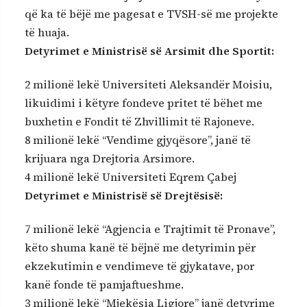
që ka të bëjë me pagesat e TVSH-së me projekte
të huaja.
Detyrimet e Ministrisë së Arsimit dhe Sportit:
2 milionë lekë Universiteti Aleksandër Moisiu,
likuidimi i këtyre fondeve pritet të bëhet me
buxhetin e Fondit të Zhvillimit të Rajoneve.
8 milionë lekë “Vendime gjyqësore”, janë të
krijuara nga Drejtoria Arsimore.
4 milionë lekë Universiteti Eqrem Çabej
Detyrimet e Ministrisë së Drejtësisë:
7 milionë lekë “Agjencia e Trajtimit të Pronave”,
këto shuma kanë të bëjnë me detyrimin për
ekzekutimin e vendimeve të gjykatave, por
kanë fonde të pamjaftueshme.
3 milionë lekë “Mjekësia Ligjore” janë detyrime