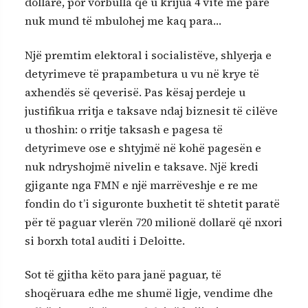
dollarë, por vorbulla që u krijua 4 vite më parë
nuk mund të mbulohej me kaq para…
Një premtim elektoral i socialistëve, shlyerja e
detyrimeve të prapambetura u vu në krye të
axhendës së qeverisë. Pas kësaj perdeje u
justifikua rritja e taksave ndaj biznesit të cilëve
u thoshin: o rritje taksash e pagesa të
detyrimeve ose e shtyjmë në kohë pagesën e
nuk ndryshojmë nivelin e taksave. Një kredi
gjigante nga FMN e një marrëveshje e re me
fondin do t’i siguronte buxhetit të shtetit paratë
për të paguar vlerën 720 milionë dollarë që nxori
si borxh total auditi i Deloitte.
Sot të gjitha këto para janë paguar, të
shoqëruara edhe me shumë ligje, vendime dhe