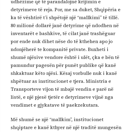
udhëzime që të parandalojnë krijimin e
detyrimeve të reja. Por, me sa duket, Shqipëria e
ka të vështirë t’i shpëtojë një “mallkimi” të tillë.
80 milionë dollarë janë detyrime që ndodhen në
inventarët e bashkive, të cilat janë trashëguar
por ende nuk dihet nëse do të kthehen apo jo
ndonjëherë te kompanitë private. Buxheti i
shumë njësive vendore është i ulët, çka e bën të
pamundur pagesën për punët publike që kanë
shkaktuar këto njësi. Kësaj vorbulle nuk i kanë
shpëtuar as institucionet e tjera. Ministria e
Transporteve vijon të mbajë vendin e parë në
listë, e një pjesë tjetër e detyrimeve vijnë nga
vendimet e gjykatave të paekzekutara.
Më shumë se një “mallkim”, institucionet
shqiptare e kanë kthyer në një traditë mungesën