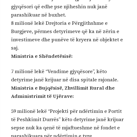
gjyqësori që edhe pse njiheshin nuk janë
parashikuar në buxhet.
8 milionë lekë Drejtoria e Përgjithshme e
Burgjeve, përmes detyrimeve që ka në zërin e
investimeve dhe punëve të kryera në objektet e
saj.
Ministria e Shëndetësisë:
7 milionë lekë “Vendime gjyqësore”, këto
detyrime janë krijuar në disa spitale rajonale.
Ministria e Bujqësisë, Zhvillimit Rural dhe
Administrimit të Ujërave:
59 milionë lekë “Projekti për ndërtimin e Portit
të Peshkimit Durrës” këto detyrime janë krijuar
sepse nuk ka qenë të mjaftueshme në fondet e
parashikuara për ndërtimin e tyre.