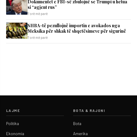
Dokumentet e FBI-së zbulojnë se Trumpi u hetua
si “agjent rus”
7 orë më parë
SHBA-të pezullojnë importin e avokados nga
Meksika për shkak të shqetësimeve për sigurinë
7 orë më parë
LAJME
BOTA & RAJONI
Politika
Bota
Ekonomia
Amerika