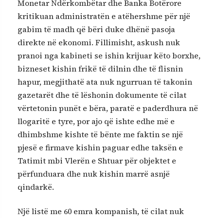
Monetar Ndërkombëtar dhe Banka Botërore
kritikuan administratën e atëhershme për një
gabim të madh që bëri duke dhënë pasoja
direkte në ekonomi. Fillimisht, askush nuk
pranoi nga kabineti se ishin krijuar këto borxhe,
bizneset kishin frikë të dilnin dhe të flisnin
hapur, megjithatë ata nuk ngurruan të takonin
gazetarët dhe të lëshonin dokumente të cilat
vërtetonin punët e bëra, paratë e paderdhura në
llogaritë e tyre, por ajo që ishte edhe më e
dhimbshme kishte të bënte me faktin se një
pjesë e firmave kishin paguar edhe taksën e
Tatimit mbi Vlerën e Shtuar për objektet e
përfunduara dhe nuk kishin marrë asnjë
qindarkë.
Një listë me 60 emra kompanish, të cilat nuk