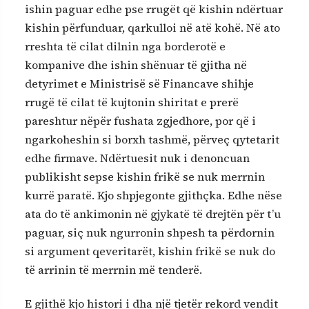
ishin paguar edhe pse rrugët që kishin ndërtuar
kishin përfunduar, qarkulloi në atë kohë. Në ato
rreshta të cilat dilnin nga borderotë e
kompanive dhe ishin shënuar të gjitha në
detyrimet e Ministrisë së Financave shihje
rrugë të cilat të kujtonin shiritat e prerë
pareshtur nëpër fushata zgjedhore, por që i
ngarkoheshin si borxh tashmë, përveç qytetarit
edhe firmave. Ndërtuesit nuk i denoncuan
publikisht sepse kishin frikë se nuk merrnin
kurrë paratë. Kjo shpjegonte gjithçka. Edhe nëse
ata do të ankimonin në gjykatë të drejtën për t’u
paguar, siç nuk ngurronin shpesh ta përdornin
si argument qeveritarët, kishin frikë se nuk do
të arrinin të merrnin më tenderë.
E gjithë kjo histori i dha një tjetër rekord vendit