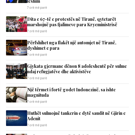
lëshim
7 orë më parë
Dita e 67-të e protestës në Tiranë, qytetarët
marshojnë pas fjalimeve para Kryeministrisë
7 orë më parë
Përfshihet nga flakët një automjet në Tiranë,
dyshimet e para
7 orë më parë
Gjykata gjermane dënon 8 adoleshentë për sulme
ndaj refugjatëve dhe aktivistëve
7 orë më parë
Një tërmet i fortë godet Indonezinë, sa ishte
magnituda
7 orë më parë
Huthët sulmojnë tankerin e dytë saudit në Gjirin e
Adenit
7 orë më parë