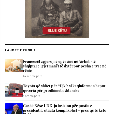
LAJMET E FUNDIT
Francezët zgjerojnë epërsinë në Airbnb-të
shqiptare, gjermanët të dytët por pesha e tyre në
rënie
44 min më parë
Toyota që shitet për “Ujk”: si keqinformon hapur
qeveria për prodhimet ushtarake
3 orë më parë
Gashi: Nëse LDK-ja insiston për postin e
presidentit, situata komplikohet – pres që të ketë