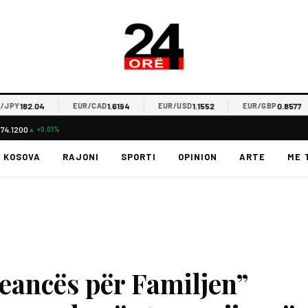
182.04
1.6194
1.1552
0.8577
Y
EUR/CAD
EUR/USD
EUR/GBP
$74.1200
▲ +0.01%
KOSOVA
RAJONI
SPORTI
OPINION
ARTE
ME 
eancës për Familjen”