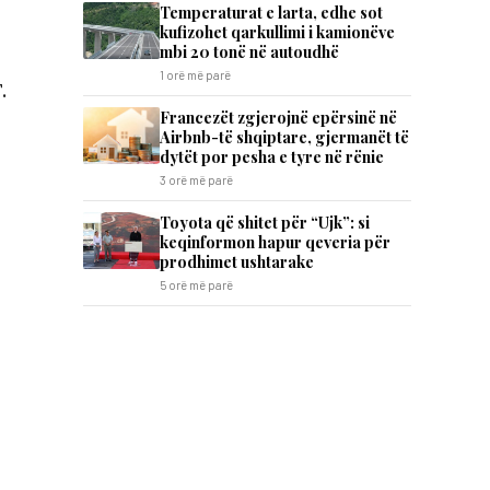
​Temperaturat e larta, edhe sot
kufizohet qarkullimi i kamionëve
mbi 20 tonë në autoudhë
1 orë më parë
.
Francezët zgjerojnë epërsinë në
Airbnb-të shqiptare, gjermanët të
dytët por pesha e tyre në rënie
3 orë më parë
Toyota që shitet për “Ujk”: si
keqinformon hapur qeveria për
prodhimet ushtarake
5 orë më parë
)