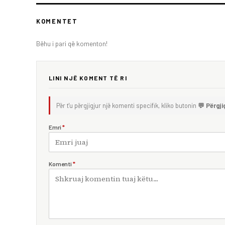
KOMENTET
Bëhu i pari që komenton!
LINI NJË KOMENT TË RI
Për t'u përgjigjur një komenti specifik, kliko butonin
💬 Përgji
Emri
*
Komenti
*