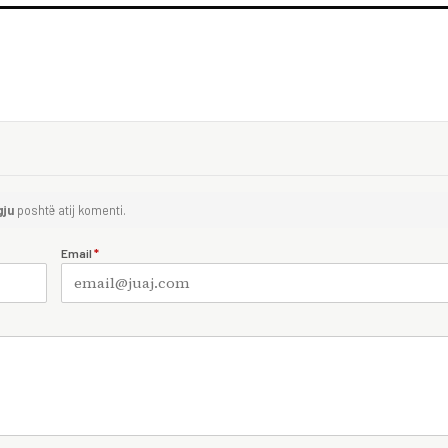
gju
poshtë atij komenti.
Email
*