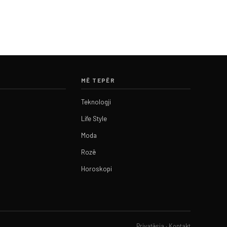
MË TEPËR
Teknologji
Life Style
Moda
Rozë
Horoskopi
Privatësia
·
Kontakt