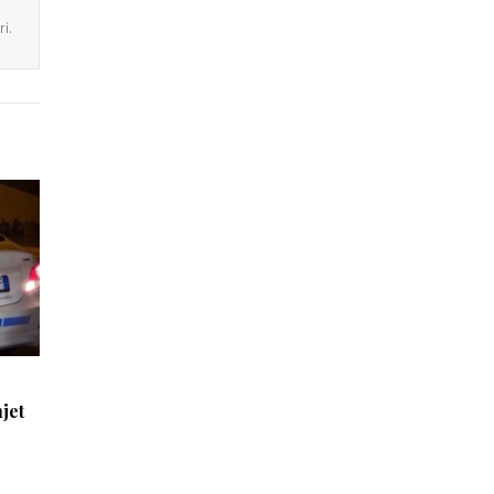
i.
jet