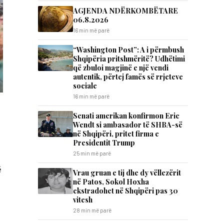
AGJENDA NDËRKOMBËTARE
06.8.2026
16 min më parë
“Washington Post”: A i përmbush
Shqipëria pritshmëritë? Udhëtimi
që zbuloi magjinë e një vendi
autentik, përtej famës së rrjeteve
sociale
16 min më parë
Senati amerikan konfirmon Eric
Wendt si ambasador të SHBA-së
në Shqipëri, pritet firma e
Presidentit Trump
25 min më parë
ë
Vrau gruan e tij dhe dy vëllezërit
në Patos, Sokol Hoxha
ekstradohet në Shqipëri pas 30
vitesh
28 min më parë