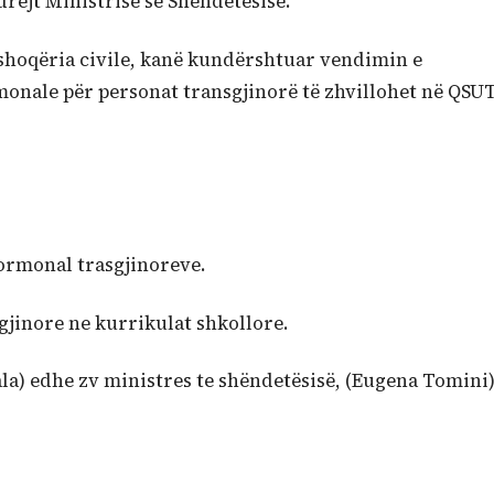
rejt Ministrisë së Shëndetësisë.
 shoqëria civile, kanë kundërshtuar vendimin e
monale për personat transgjinorë të zhvillohet në QSUT
hormonal trasgjinoreve.
gjinore ne kurrikulat shkollore.
ala) edhe zv ministres te shëndetësisë, (Eugena Tomini