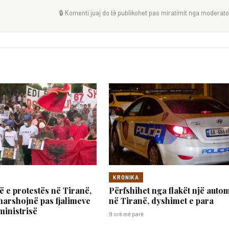
🔒 Komenti juaj do të publikohet pas miratimit nga moderator
KRONIKA
të e protestës në Tiranë,
Përfshihet nga flakët një autom
marshojnë pas fjalimeve
në Tiranë, dyshimet e para
inistrisë
9 orë më parë