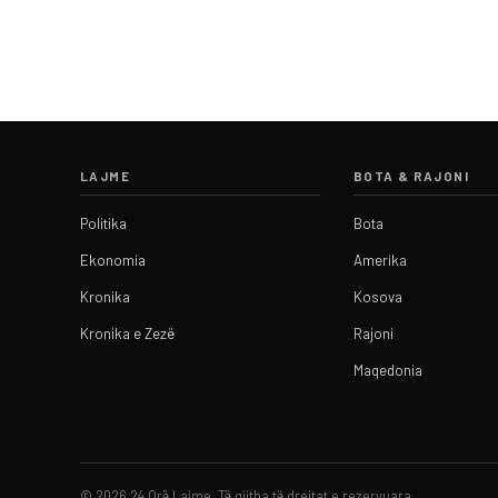
LAJME
BOTA & RAJONI
Politika
Bota
Ekonomia
Amerika
Kronika
Kosova
Kronika e Zezë
Rajoni
Maqedonia
© 2026 24 Orë Lajme. Të gjitha të drejtat e rezervuara.