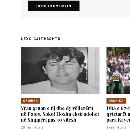
DËRGO KOMENTIN
LEXO GJITHASHTU
KRONIKA
KRONIKA
Vrau gruan e tij dhe dy vëllezërit
Dita e 67-
në Patos, Sokol Hoxha ekstradohet
qytetarët 
në Shqipëri pas 30 vitesh
para Kryem
28 min më parë
9 orë më parë