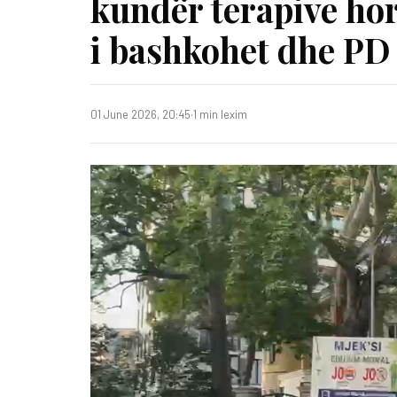
kundër terapive ho
i bashkohet dhe PD
01 June 2026, 20:45
·
1 min lexim