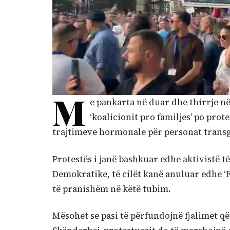
M
e pankarta në duar dhe thirrje në 
‘koalicionit pro familjes’ po pro
trajtimeve hormonale për personat transg
Protestës i janë bashkuar edhe aktivistë të
Demokratike, të cilët kanë anuluar edhe ‘
të pranishëm në këtë tubim.
Mësohet se pasi të përfundojnë fjalimet 