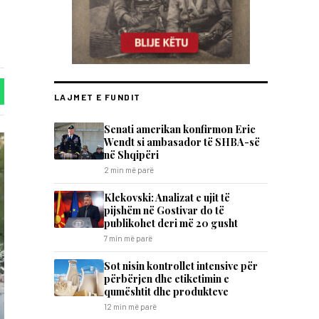
LAJMET E FUNDIT
Senati amerikan konfirmon Eric
Wendt si ambasador të SHBA-së
në Shqipëri
2 min më parë
Klekovski: Analizat e ujit të
pijshëm në Gostivar do të
publikohet deri më 20 gusht
7 min më parë
Sot nisin kontrollet intensive për
përbërjen dhe etiketimin e
qumështit dhe produkteve
12 min më parë