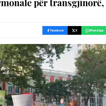
rmonale për transgjinorë,
Facebook
X
WhatsApp