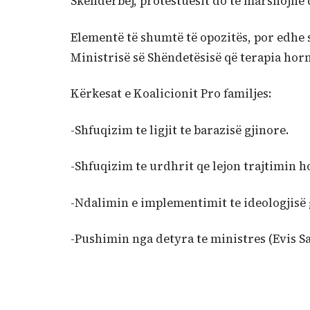
Skënderbej, protestuesit do të marshojnë d
Elementë të shumtë të opozitës, por edhe
Ministrisë së Shëndetësisë që terapia hor
Kërkesat e Koalicionit Pro familjes:
-Shfuqizim te ligjit te barazisë gjinore.
-Shfuqizim te urdhrit qe lejon trajtimin 
-Ndalimin e implementimit te ideologjisë 
-Pushimin nga detyra te ministres (Evis S