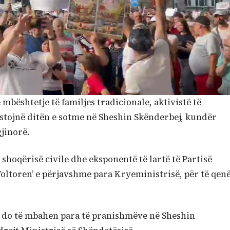
mbështetje të familjes tradicionale, aktivistë të
testojnë ditën e sotme në Sheshin Skënderbej, kundër
jinorë.
 shoqërisë civile dhe eksponentë të lartë të Partisë
Foltoren’ e përjavshme para Kryeministrisë, për të qen
që do të mbahen para të pranishmëve në Sheshin