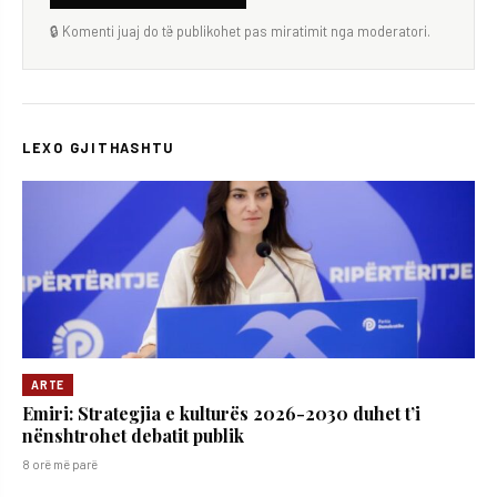
🔒 Komenti juaj do të publikohet pas miratimit nga moderatori.
LEXO GJITHASHTU
ARTE
Emiri: Strategjia e kulturës 2026-2030 duhet t’i
nënshtrohet debatit publik
8 orë më parë