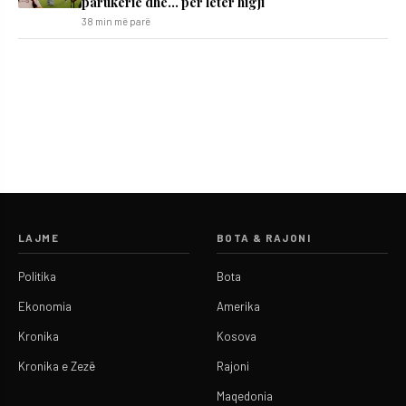
parukerie dhe… për letër higji
38 min më parë
LAJME
BOTA & RAJONI
Politika
Bota
Ekonomia
Amerika
Kronika
Kosova
Kronika e Zezë
Rajoni
Maqedonia