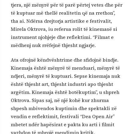
tjera, një mënyrë për të parë përtej vetes dhe për
të kuptuar më thellë realitetin që na rrethon”,
tha ai. Ndërsa drejtorja artistike e festivalit,
Mirela Oktrova, iu referua rolit të kinemasë si
instrument njohjeje dhe reflektimi. “Filmat e
mëdhenj nuk rrëfejnë thjesht ngjarje.
Ata ofrojnë këndvështrime dhe sfidojnë bindje.
Kinemaja është mënyrë të menduari, mënyrë të
ndjeri, mënyrë të kuptuari. Sepse kinemaja nuk
është thjesht art, thjesht industri apo thjesht
argëtim. Kinemaja është botëkuptim”, u shpreh
Oktrova. Sipas saj, në një kohë kur zhurma
shpesh mbivendos kuptimin dhe spektakli zë
vendin e reflektimit, festivali “Dea Open Air”
mbetet ndër hapësirat e pakta ku arti i filmit
vazhdon të mbrojë mendimin kritik,