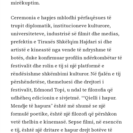
mirëkuptim.
Ceremonia e hapjes mblodhi përfaqësues të
trupit diplomatik, institucioneve kulturore,
universiteteve, industrisë së filmit dhe medias,
prefektin e Tiranës Shkëlqim Hajdari si dhe
artistë e kineastë nga vende të ndryshme të
botës, duke konfirmuar profilin ndërkombëtar të
festivalit dhe rolin e tij si një platformë e
rëndësishme shkëmbimi kulturor. Në fjalën e tij
përshëndetëse, themeluesi dhe drejtori i
festivalit, Edmond Topi, u ndal te filozofia që
udhëheq edicionin e sivjetmë. ““Qielli i hapur.
Mendje të hapura” është më shumë se një
formulë poetike, është një filozofi që përshkon
vetë thelbin e kinemasë. Sepse filmi, në esencën
e tij, është një dritare e hapur drejt botëve të