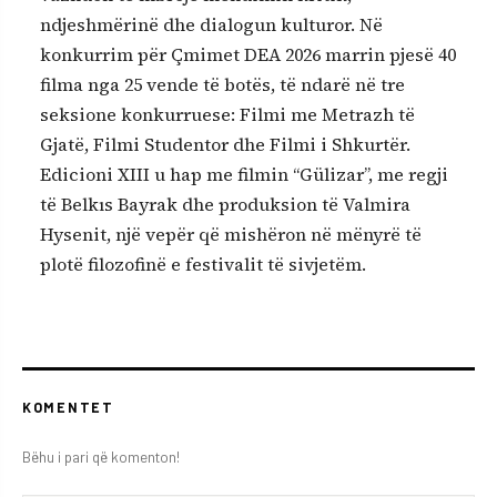
ndjeshmërinë dhe dialogun kulturor. Në
konkurrim për Çmimet DEA 2026 marrin pjesë 40
filma nga 25 vende të botës, të ndarë në tre
seksione konkurruese: Filmi me Metrazh të
Gjatë, Filmi Studentor dhe Filmi i Shkurtër.
Edicioni XIII u hap me filmin “Gülizar”, me regji
të Belkıs Bayrak dhe produksion të Valmira
Hysenit, një vepër që mishëron në mënyrë të
plotë filozofinë e festivalit të sivjetëm.
KOMENTET
Bëhu i pari që komenton!