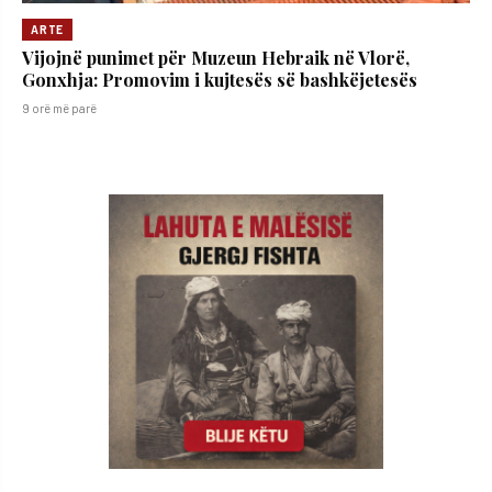
ARTE
Vijojnë punimet për Muzeun Hebraik në Vlorë,
Gonxhja: Promovim i kujtesës së bashkëjetesës
9 orë më parë