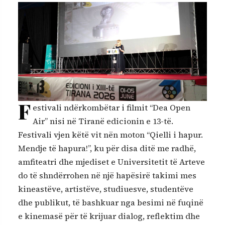
F
estivali ndërkombëtar i filmit “Dea Open
Air” nisi në Tiranë edicionin e 13-të.
Festivali vjen këtë vit nën moton “Qielli i hapur.
Mendje të hapura!”, ku për disa ditë me radhë,
amfiteatri dhe mjediset e Universitetit të Arteve
do të shndërrohen në një hapësirë takimi mes
kineastëve, artistëve, studiuesve, studentëve
dhe publikut, të bashkuar nga besimi në fuqinë
e kinemasë për të krijuar dialog, reflektim dhe