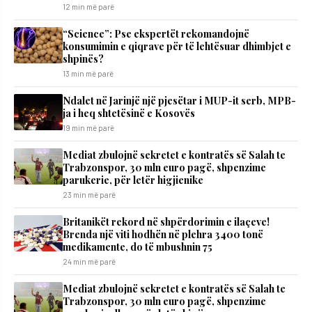
12 min më parë
“Science”: Pse ekspertët rekomandojnë
konsumimin e qiqrave për të lehtësuar dhimbjet e
shpinës?
13 min më parë
Ndalet në Jarinjë një pjesëtar i MUP-it serb, MPB-
ja i heq shtetësinë e Kosovës
19 min më parë
Mediat zbulojnë sekretet e kontratës së Salah te
Trabzonspor, 30 mln euro pagë, shpenzime
parukerie, për letër higjienike
23 min më parë
Britanikët rekord në shpërdorimin e ilaçeve!
Brenda një viti hodhën në plehra 3400 tonë
medikamente, do të mbushnin 75
24 min më parë
Mediat zbulojnë sekretet e kontratës së Salah te
Trabzonspor, 30 mln euro pagë, shpenzime