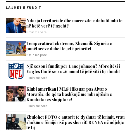
LAJMET E FUNDIT
Ndarja territoriale dhe marrëzitë e debatit mbi të
në këtë verë të nxehtë
6 min më parë
Temperaturat ekstreme, Xhemaili: Siguria e
punëtorëve duhet të jetë prioritet
9 min më parë
Një sezon i fundit për Lane Johnson? Mbrojtësi i
Eagles thotë se 2026 mund të jetë viti i tij i fundit
11 min më parë
Klubi amerikan i MLS i fiksuar pas Alvaro
Moratës, do që ta bashkojë me mbrojtësin e
Kombëtares shqiptare!
11 min më parë
Zbulohet FOTO e autorit të dyshuar të krimit, vrau
shokun e fëmijërisë pas sherrit! RENEA në ndjekje
të tij