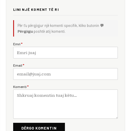
LINI NJË KOMENT TË RI
Për t'u përgjigjur një komenti specifik, kliko butonin
💬
Përgjigju
poshtë atij komenti.
Emri
*
Email
*
Komenti
*
DËRGO KOMENTIN