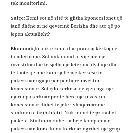
tek monitorimi.
Sulçe:
Kemi sot në sitë të gjitha kponcesionet që
janë dhënë si në qeverinë Berisha dhe ato që po
jepen aktualisht?
Ekonomi:
Jo nuk e kemi dhe prandaj kërkojmë
ta ndërtojmë. Sot nuk mund të vijë më një
investitor dhe të sjellë një letër me dy faqe dhe
të thotë që unë kam sjellë një kërkesë të
pakërkuar nga ju për për bërë investim
koncesionar. Sot çdo kërkesë që vjen nga një
njeri i pakërkuar për të bërë një investim
koncesionar duhet të jetë i shoqëruar me
studimin e fizibilitetit. Nuk mund të pranohet
pa këtë. Studimin duhet ta bëjë kompania e
pakërkuar, kur e kemi kërkuar ngrihet një grup