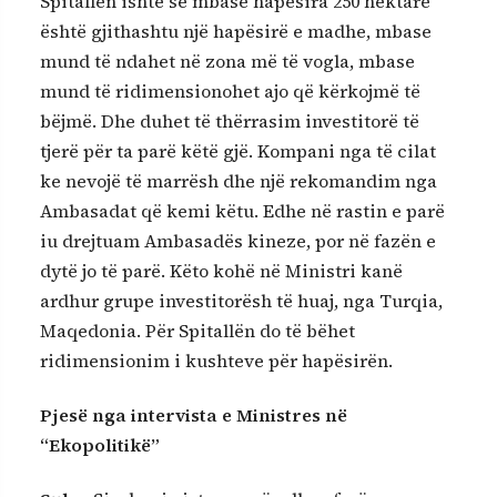
Spitallën ishte se mbase hapësira 250 hektarë
është gjithashtu një hapësirë e madhe, mbase
mund të ndahet në zona më të vogla, mbase
mund të ridimensionohet ajo që kërkojmë të
bëjmë. Dhe duhet të thërrasim investitorë të
tjerë për ta parë këtë gjë. Kompani nga të cilat
ke nevojë të marrësh dhe një rekomandim nga
Ambasadat që kemi këtu. Edhe në rastin e parë
iu drejtuam Ambasadës kineze, por në fazën e
dytë jo të parë. Këto kohë në Ministri kanë
ardhur grupe investitorësh të huaj, nga Turqia,
Maqedonia. Për Spitallën do të bëhet
ridimensionim i kushteve për hapësirën.
Pjesë nga intervista e Ministres në
“Ekopolitikë”