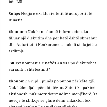
bën LSI.
Sulçe:
Heqja e ekskluzivitetit të aeroportit të
Rinasit.
Ekonomi:
Nuk kam shumë informacion, ka
filluar një diskutim dhe për këtë është shprehur
dhe Autoriteti i Konkurencës. nuk di si do jetë e
ardhmja.
Sulçe:
Kompania e naftës ARMO, po diskutohet
varianti i shtetëzimit?
Ekonomi:
Grupi i punës po punon për këtë gjë.
Nuk bëhet fjalë për shtetëzim. Shteti ka pakicë
aksionesh, nuk merr dot vendime menjëherë, ka
nevojë të shikojë se çfarë dëmi shkakton tek
sistemi bankar. Po studiohet të gjitha