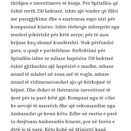
thithjen e investimeve të huaja. Për Spitallën që
është rreth 250 hektarë, ishte një tender që filloi
me paragjykime dhe u anatemua sapo nisi për
kompaninë kineze. Ishte tërheqje mbrapsht nga
tenderi pikërisht për këtë arsye, për të mos
krijuar kaq shumë kundërshti. Nuk përfundoi
gara, u quajt e pavlefshme. Reflektimi për
Spitallën ishte se mbase hapësira 250 hektarë
është gjithashtu një hapësirë e madhe, mbase
mund të ndahet në zona më të vogla, mbase
mund të ridimensionohet ajo që kërkojmë të
bëjmë. Dhe duhet të thërrasim investitorë të
tjerë për ta parë këtë gjë. Kompani nga të cilat
ke nevojë të marrësh dhe një rekomandim nga
Ambasadat që kemi këtu. Edhe në rastin e parë
iu drejtuam Ambasadës kineze, por në fazën e
dytë jo të parë. Këto kohë në Ministri kanë