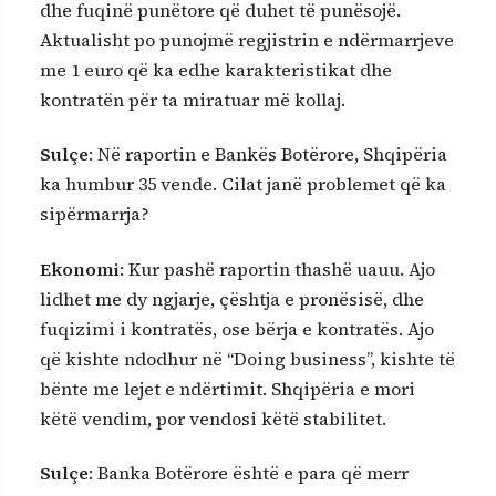
dhe fuqinë punëtore që duhet të punësojë.
Aktualisht po punojmë regjistrin e ndërmarrjeve
me 1 euro që ka edhe karakteristikat dhe
kontratën për ta miratuar më kollaj.
Sulçe
: Në raportin e Bankës Botërore, Shqipëria
ka humbur 35 vende. Cilat janë problemet që ka
sipërmarrja?
Ekonomi
: Kur pashë raportin thashë uauu. Ajo
lidhet me dy ngjarje, çështja e pronësisë, dhe
fuqizimi i kontratës, ose bërja e kontratës. Ajo
që kishte ndodhur në “Doing business”, kishte të
bënte me lejet e ndërtimit. Shqipëria e mori
këtë vendim, por vendosi këtë stabilitet.
Sulçe
: Banka Botërore është e para që merr