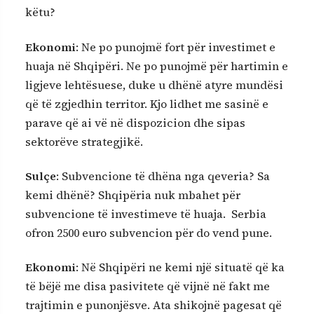
këtu?
Ekonomi
: Ne po punojmë fort për investimet e
huaja në Shqipëri. Ne po punojmë për hartimin e
ligjeve lehtësuese, duke u dhënë atyre mundësi
që të zgjedhin territor. Kjo lidhet me sasinë e
parave që ai vë në dispozicion dhe sipas
sektorëve strategjikë.
Sulçe
: Subvencione të dhëna nga qeveria? Sa
kemi dhënë? Shqipëria nuk mbahet për
subvencione të investimeve të huaja. Serbia
ofron 2500 euro subvencion për do vend pune.
Ekonomi
: Në Shqipëri ne kemi një situatë që ka
të bëjë me disa pasivitete që vijnë në fakt me
trajtimin e punonjësve. Ata shikojnë pagesat që