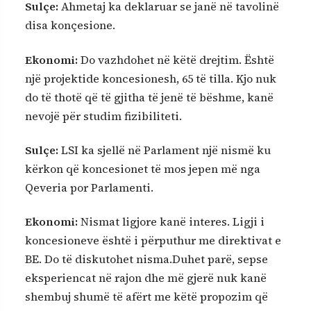
Sulçe:
Ahmetaj ka deklaruar se janë në tavolinë
disa konçesione.
Ekonomi:
Do vazhdohet në këtë drejtim. Është
një projektide koncesionesh, 65 të tilla. Kjo nuk
do të thotë që të gjitha të jenë të bëshme, kanë
nevojë për studim fizibiliteti.
Sulçe:
LSI ka sjellë në Parlament një nismë ku
kërkon që koncesionet të mos jepen më nga
Qeveria por Parlamenti.
Ekonomi:
Nismat ligjore kanë interes. Ligji i
koncesioneve është i përputhur me direktivat e
BE. Do të diskutohet nisma.Duhet parë, sepse
eksperiencat në rajon dhe më gjerë nuk kanë
shembuj shumë të afërt me këtë propozim që