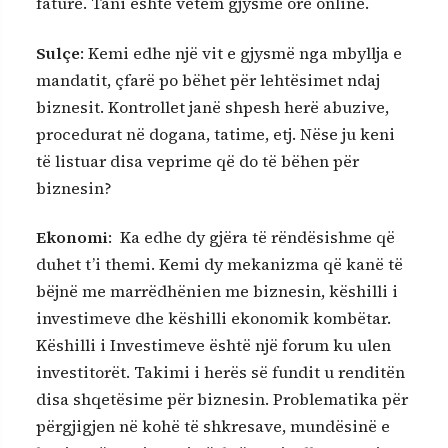
faturë. Tani është vetëm gjysmë ore online.
Sulçe
: Kemi edhe një vit e gjysmë nga mbyllja e
mandatit, çfarë po bëhet për lehtësimet ndaj
biznesit. Kontrollet janë shpesh herë abuzive,
procedurat në dogana, tatime, etj. Nëse ju keni
të listuar disa veprime që do të bëhen për
biznesin?
Ekonomi
: Ka edhe dy gjëra të rëndësishme që
duhet t’i themi. Kemi dy mekanizma që kanë të
bëjnë me marrëdhënien me biznesin, këshilli i
investimeve dhe këshilli ekonomik kombëtar.
Këshilli i Investimeve është një forum ku ulen
investitorët. Takimi i herës së fundit u renditën
disa shqetësime për biznesin. Problematika për
përgjigjen në kohë të shkresave, mundësinë e