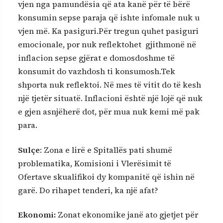
vjen nga pamundësia që ata kanë për të bërë
konsumin sepse paraja që ishte infomale nuk u
vjen më. Ka pasiguri.Për tregun quhet pasiguri
emocionale, por nuk reflektohet gjithmonë në
inflacion sepse gjërat e domosdoshme të
konsumit do vazhdosh ti konsumosh.Tek
shporta nuk reflektoi. Në mes të vitit do të kesh
një tjetër situatë. Inflacioni është një lojë që nuk
e gjen asnjëherë dot, për mua nuk kemi më pak
para.
Sulçe
: Zona e lirë e Spitallës pati shumë
problematika, Komisioni i Vlerësimit të
Ofertave skualifikoi dy kompanitë që ishin në
garë. Do rihapet tenderi, ka një afat?
Ekonomi:
Zonat ekonomike janë ato gjetjet për