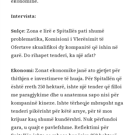
ekonominë.
Intervista:
Sulçe
: Zona e lirë e Spitallës pati shumë
problematika, Komisioni i Vlerësimit të
Ofertave skualifikoi dy kompanitë që ishin në
garë. Do rihapet tenderi, ka një afat?
Ekonomi:
Zonat ekonomike janë ato gjetjet për
thithjen e investimeve të huaja. Për Spitallën që
është rreth 250 hektarë, ishte një tender që filloi
me paragjykime dhe u anatemua sapo nisi për
kompaninë kineze. Ishte tërheqje mbrapsht nga
tenderi pikërisht për këtë arsye, për të mos
krijuar kaq shumë kundërshti. Nuk përfundoi
gara, u quajt e pavlefshme. Reflektimi për