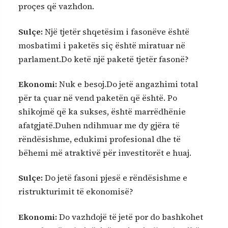
proçes që vazhdon.
Sulçe:
Një tjetër shqetësim i fasonëve është
mosbatimi i paketës siç është miratuar në
parlament.Do ketë një paketë tjetër fasonë?
Ekonomi:
Nuk e besoj.Do jetë angazhimi total
për ta çuar në vend paketën që është. Po
shikojmë që ka sukses, është marrëdhënie
afatgjatë.Duhen ndihmuar me dy gjëra të
rëndësishme, edukimi profesional dhe të
bëhemi më atraktivë për investitorët e huaj.
Sulçe:
Do jetë fasoni pjesë e rëndësishme e
ristrukturimit të ekonomisë?
Ekonomi:
Do vazhdojë të jetë por do bashkohet