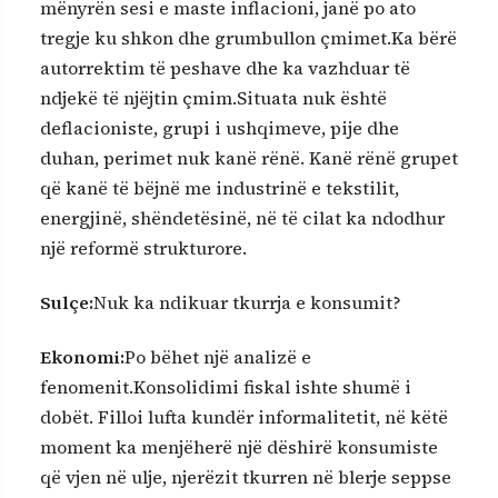
mënyrën sesi e maste inflacioni, janë po ato
tregje ku shkon dhe grumbullon çmimet.Ka bërë
autorrektim të peshave dhe ka vazhduar të
ndjekë të njëjtin çmim.Situata nuk është
deflacioniste, grupi i ushqimeve, pije dhe
duhan, perimet nuk kanë rënë. Kanë rënë grupet
që kanë të bëjnë me industrinë e tekstilit,
energjinë, shëndetësinë, në të cilat ka ndodhur
një reformë strukturore.
Sulçe:
Nuk ka ndikuar tkurrja e konsumit?
Ekonomi:
Po bëhet një analizë e
fenomenit.Konsolidimi fiskal ishte shumë i
dobët. Filloi lufta kundër informalitetit, në këtë
moment ka menjëherë një dëshirë konsumiste
që vjen në ulje, njerëzit tkurren në blerje seppse