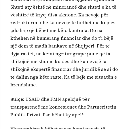
Shteti aty është në minorancë dhe shteti e ka të
vështirë të kryej disa aksione. Ka nevojë për
ristrukturim dhe ka nevojë të hidhet me kujdes
çdo hap që bëhet me këto kontrata. Do na
kthehen në bumerang financiar dhe do t’i bëjë
një dëm të madh bankave në Shqipëri. Për të
dyja rastet, ne kemi ngritur grupe pune që ta
shikojnë me shumë kujdes dhe ka nevojë ta
shikojnë ekspertë financiar dhe juridikë se si do
të dalim nga këto raste. Ka të bëjë me situatën e
brendshme.
Sulçe:
USAID dhe FMN apelojnë për
transparencë me koncesionet dhe Partneritetin
Publik-Privat. Pse bëhet ky apel?
Ekonomi:
Apeli bëhet sepse kemi nevojë të