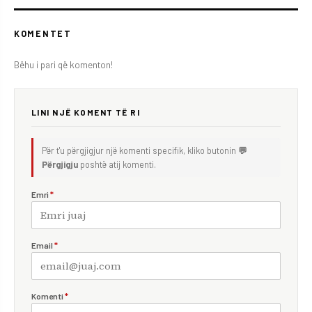
KOMENTET
Bëhu i pari që komenton!
LINI NJË KOMENT TË RI
Për t'u përgjigjur një komenti specifik, kliko butonin
💬
Përgjigju
poshtë atij komenti.
Emri
*
Email
*
Komenti
*