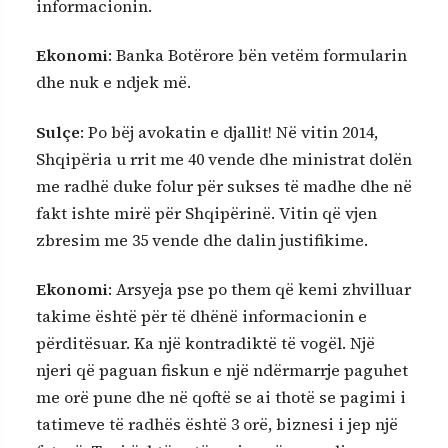
informacionin.
Ekonomi
: Banka Botërore bën vetëm formularin
dhe nuk e ndjek më.
Sulçe
: Po bëj avokatin e djallit! Në vitin 2014,
Shqipëria u rrit me 40 vende dhe ministrat dolën
me radhë duke folur për sukses të madhe dhe në
fakt ishte mirë për Shqipërinë. Vitin që vjen
zbresim me 35 vende dhe dalin justifikime.
Ekonomi
: Arsyeja pse po them që kemi zhvilluar
takime është për të dhënë informacionin e
përditësuar. Ka një kontradiktë të vogël. Një
njeri që paguan fiskun e një ndërmarrje paguhet
me orë pune dhe në qoftë se ai thotë se pagimi i
tatimeve të radhës është 3 orë, biznesi i jep një