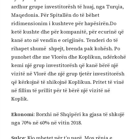
ardhur grupe investitorësh të huaj, nga Turqia,
Maqedonia. Për Spitallën do të bëhet
ridimensionim i kushteve për hapësirën.Do
ketë kushte dhe për kompanitë, për ecurinë që
kanë ato në vendin e origjinës. Tenderi do të
rihapet shumë shpejt, brenda pak kohësh. Po
punohet dhe me Vlorën dhe Koplikun, ndërkohë
kemi një grup investitorësh që kanë bërë një
vizitë në Vlorë dhe një grup tjetër investitorësh
që kërkojnë të shikojnë Koplikun. Pritet të vinë
në fillim të prillit për të bërë një vizitë në
Koplik.
Ekonomi
: Borxhi në Shqipëri ka gjasa të shkojë
nga 70% në 60% në vitin 2018.
Sulçe
: Kjo mbetet për t’u parë. Mos rënia e