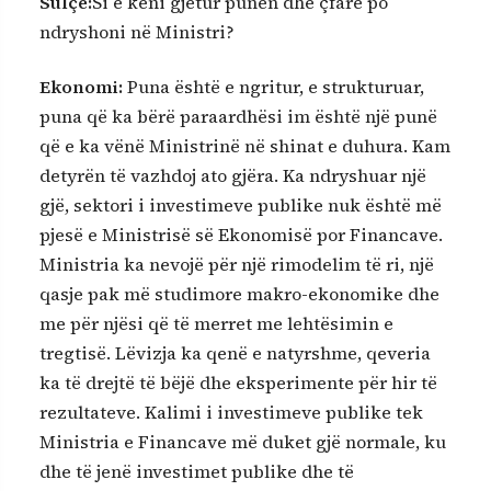
Sulçe:
Si e keni gjetur punën dhe çfarë po
ndryshoni në Ministri?
Ekonomi:
Puna është e ngritur, e strukturuar,
puna që ka bërë paraardhësi im është një punë
që e ka vënë Ministrinë në shinat e duhura. Kam
detyrën të vazhdoj ato gjëra. Ka ndryshuar një
gjë, sektori i investimeve publike nuk është më
pjesë e Ministrisë së Ekonomisë por Financave.
Ministria ka nevojë për një rimodelim të ri, një
qasje pak më studimore makro-ekonomike dhe
me për njësi që të merret me lehtësimin e
tregtisë. Lëvizja ka qenë e natyrshme, qeveria
ka të drejtë të bëjë dhe eksperimente për hir të
rezultateve. Kalimi i investimeve publike tek
Ministria e Financave më duket gjë normale, ku
dhe të jenë investimet publike dhe të