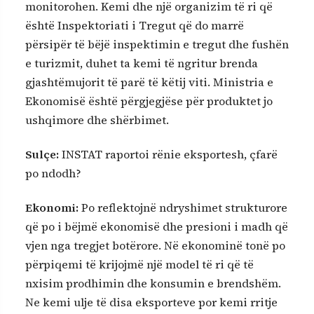
monitorohen. Kemi dhe një organizim të ri që
është Inspektoriati i Tregut që do marrë
përsipër të bëjë inspektimin e tregut dhe fushën
e turizmit, duhet ta kemi të ngritur brenda
gjashtëmujorit të parë të këtij viti. Ministria e
Ekonomisë është përgjegjëse për produktet jo
ushqimore dhe shërbimet.
Sulçe:
INSTAT raportoi rënie eksportesh, çfarë
po ndodh?
Ekonomi:
Po reflektojnë ndryshimet strukturore
që po i bëjmë ekonomisë dhe presioni i madh që
vjen nga tregjet botërore. Në ekonominë tonë po
përpiqemi të krijojmë një model të ri që të
nxisim prodhimin dhe konsumin e brendshëm.
Ne kemi ulje të disa eksporteve por kemi rritje