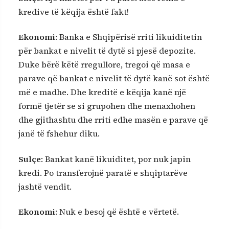
kredive të këqija është fakt!
Ekonomi
: Banka e Shqipërisë rriti likuiditetin
për bankat e nivelit të dytë si pjesë depozite.
Duke bërë këtë rregullore, tregoi që masa e
parave që bankat e nivelit të dytë kanë sot është
më e madhe. Dhe kreditë e këqija kanë një
formë tjetër se si grupohen dhe menaxhohen
dhe gjithashtu dhe rriti edhe masën e parave që
janë të fshehur diku.
Sulçe
: Bankat kanë likuiditet, por nuk japin
kredi. Po transferojnë paratë e shqiptarëve
jashtë vendit.
Ekonomi
: Nuk e besoj që është e vërtetë.