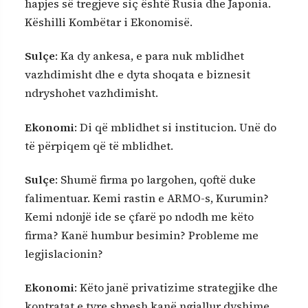
hapjes së tregjeve siç është Rusia dhe Japonia.
Këshilli Kombëtar i Ekonomisë.
Sulçe
: Ka dy ankesa, e para nuk mblidhet
vazhdimisht dhe e dyta shoqata e biznesit
ndryshohet vazhdimisht.
Ekonomi
: Di që mblidhet si institucion. Unë do
të përpiqem që të mblidhet.
Sulçe
: Shumë firma po largohen, qoftë duke
falimentuar. Kemi rastin e ARMO-s, Kurumin?
Kemi ndonjë ide se çfarë po ndodh me këto
firma? Kanë humbur besimin? Probleme me
legjislacionin?
Ekonomi
: Këto janë privatizime strategjike dhe
kontratat e tyre shpesh kanë ngjallur dyshime.