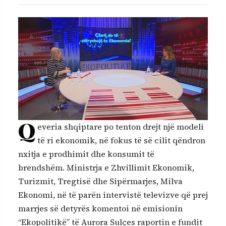
Q
everia shqiptare po tenton drejt një modeli
të ri ekonomik, në fokus të së cilit qëndron
nxitja e prodhimit dhe konsumit të
brendshëm. Ministrja e Zhvillimit Ekonomik,
Turizmit, Tregtisë dhe Sipërmarjes, Milva
Ekonomi, në të parën intervistë televizve që prej
marrjes së detyrës komentoi në emisionin
“Ekopolitikë” të Aurora Sulçes raportin e fundit