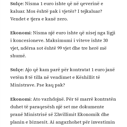
Sulçe
: Nisma 1 euro ishte që në qeverinë e
kaluar. Mos është pak i vjetër? I tejkaluar?
Vendet e tjera e kanë zero.
Ekonomi
: Nisma një euro ishte që nisej nga ligji
i koncesioneve. Maksimumi i viteve ishte 30
vjet, ndërsa sot është 99 vjet dhe tre herë më
shumë.
Sulçe
: Ajo që kam parë për kontratat 1 euro janë
vetëm 8 të tilla në vendimet e Këshillit të
Ministrave. Pse kaq pak?
Ekonomi
: Ato vazhdojnë. Për të marrë kontratën
duhet të paraqesësh një set me dokumente
pranë Ministrisë së Zhvillimit Ekonomik dhe
planin e biznesit. Ai angazhohet për investimin