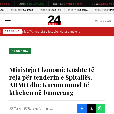
4,408
7,710
53,885
ARI
S&P 500
DOW
 %
▲2.53 %
▼0.18 %
▼0.85 %
EUR/TRY
54.9388
EUR/JPY
182.42
EUR/CAD
1.6154
EUR/USD
1.1530
07 Aug 2026
flacioni në korrik 0.1%, kostoja e jetesës vjetore më e lartë për 2.3%
Një 
BREAKING
EKONOMIA
Ministrja Ekonomi: Kushte të
reja për tenderin e Spitallës.
ARMO dhe Kurum mund të
kthehen në bumerang
30 March 2016, 12:47
·
17 min lexim