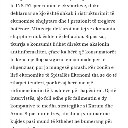
të INSTAT për rënien e eksporteve, duke
deklaruar se kjo është shkak i ristrukturimit të
ekonomisë shqiptare dhe i presionit të tregjeve
botërore. Ministrja deklaroi më tej se ekonomia
shqiptare nuk është në deflacion. Sipas saj,
tkurrja e konsumit lidhet direkt me aksionin
antiinformalitet, çfarë ka bërë që konsumatorët
të kënë një lloj pasigurie emocionale për të
shpenzuar, por jo mungesë parash. Për zonën e
lirë ekonomike të Spitallës Ekonomi tha se do të
rihapet tenderi, por kësaj herë me një
ridimensionim të kushteve për hapësirën. Gjatë
intervistës, ajo foli edhe për falimentin e dy
kompanive të mëdha strategjike si Kurum dhe
Armo. Sipas ministres, ato duhej studiuar me
kujdes pasi mund të kthehet në bumerang për