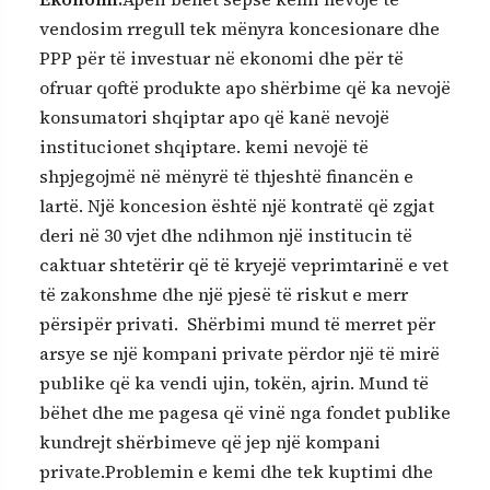
vendosim rregull tek mënyra koncesionare dhe
PPP për të investuar në ekonomi dhe për të
ofruar qoftë produkte apo shërbime që ka nevojë
konsumatori shqiptar apo që kanë nevojë
institucionet shqiptare. kemi nevojë të
shpjegojmë në mënyrë të thjeshtë financën e
lartë. Një koncesion është një kontratë që zgjat
deri në 30 vjet dhe ndihmon një institucin të
caktuar shtetërir që të kryejë veprimtarinë e vet
të zakonshme dhe një pjesë të riskut e merr
përsipër privati. Shërbimi mund të merret për
arsye se një kompani private përdor një të mirë
publike që ka vendi ujin, tokën, ajrin. Mund të
bëhet dhe me pagesa që vinë nga fondet publike
kundrejt shërbimeve që jep një kompani
private.Problemin e kemi dhe tek kuptimi dhe