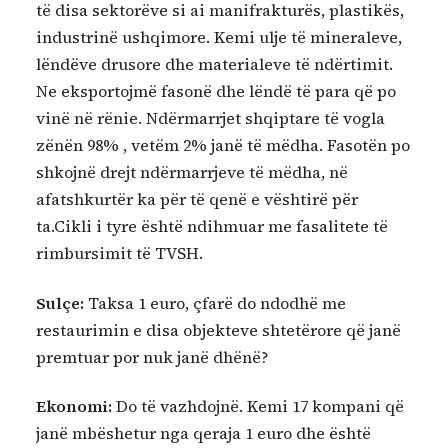
të disa sektorëve si ai manifrakturës, plastikës,
industrinë ushqimore. Kemi ulje të mineraleve,
lëndëve drusore dhe materialeve të ndërtimit.
Ne eksportojmë fasonë dhe lëndë të para që po
vinë në rënie. Ndërmarrjet shqiptare të vogla
zënën 98% , vetëm 2% janë të mëdha. Fasotën po
shkojnë drejt ndërmarrjeve të mëdha, në
afatshkurtër ka për të qenë e vështirë për
ta.Cikli i tyre është ndihmuar me fasalitete të
rimbursimit të TVSH.
Sulçe:
Taksa 1 euro, çfarë do ndodhë me
restaurimin e disa objekteve shtetërore që janë
premtuar por nuk janë dhënë?
Ekonomi:
Do të vazhdojnë. Kemi 17 kompani që
janë mbëshetur nga qeraja 1 euro dhe është