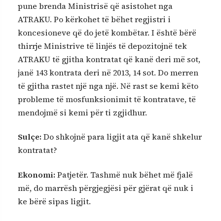
pune brenda Ministrisë që asistohet nga
ATRAKU. Po kërkohet të bëhet regjistri i
koncesioneve që do jetë kombëtar. I është bërë
thirrje Ministrive të linjës të depozitojnë tek
ATRAKU të gjitha kontratat që kanë deri më sot,
janë 143 kontrata deri në 2013, 14 sot. Do merren
të gjitha rastet një nga një. Në rast se kemi këto
probleme të mosfunksionimit të kontratave, të
mendojmë si kemi për ti zgjidhur.
Sulçe:
Do shkojnë para ligjit ata që kanë shkelur
kontratat?
Ekonomi:
Patjetër. Tashmë nuk bëhet më fjalë
më, do marrësh përgjegjësi për gjërat që nuk i
ke bërë sipas ligjit.