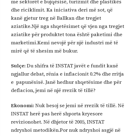
me sektorët e bujqësisë, turizmit dhe plastikës
dhe riciklimit. Ka iniciativa deri më sot, që
kanë gjetur treg në Ballkan dhe tregjet
aziatike.Një nga shqetësimet që vjen nga tregjet
aziatike për produktet tona është paketimi dhe
marketimi.Kemi nevojë për një industri më të
mirë që të shesim më bukur.
Sulçe:
Du shifra të INSTAT javët e fundit kanë
ngjallur debat, rënia e inflacionit 0.2% dhe rritja
e papunësisë. Janë hedhur shqetësime dhe për
deflacion, jemi në një rrezik të tillë?
Ekonomi:
Nuk besoj se jemi në rrezik të tillë. Në
INSTAT herë pas herë shporta kryesore
revizionohet. Në dhjetor të 2005, INSTAT
ndryshoi metodikën.Por nuk ndryshoi asgjë në