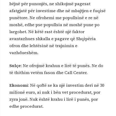
bëjnë për punonjës, ne shikojmë pagesat
afatgjatë për investime dhe në mbajtjen e fuqisë
punëtore. Ne ofrohemi me popullsinë e re në
moshë, edhe pse popullsia në moshë pune po
largohet. Në këtë rast është një faktor
avantazhues shkalla e pagave që Shqipëria
ofron dhe lehtësinë në trajnimin e
vazhdueshëm.
Sulçe
: Ne ofrojmë krahun e lirë të punës. Ne do
të thithim vetëm fason dhe Call Center.
Ekonomi
: Në qoftë se ka një investim deri në 30
milionë euro, ai nuk i bën vet procedurat, por
zyra jonë. Nuk është krahu i lirë i punës, por
edhe procedurat.