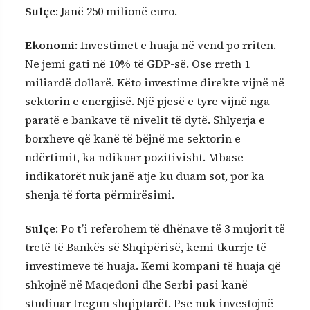
Sulçe
: Janë 250 milionë euro.
Ekonomi
: Investimet e huaja në vend po rriten.
Ne jemi gati në 10% të GDP-së. Ose rreth 1
miliardë dollarë. Këto investime direkte vijnë në
sektorin e energjisë. Një pjesë e tyre vijnë nga
paratë e bankave të nivelit të dytë. Shlyerja e
borxheve që kanë të bëjnë me sektorin e
ndërtimit, ka ndikuar pozitivisht. Mbase
indikatorët nuk janë atje ku duam sot, por ka
shenja të forta përmirësimi.
Sulçe
: Po t’i referohem të dhënave të 3 mujorit të
tretë të Bankës së Shqipërisë, kemi tkurrje të
investimeve të huaja. Kemi kompani të huaja që
shkojnë në Maqedoni dhe Serbi pasi kanë
studiuar tregun shqiptarët. Pse nuk investojnë