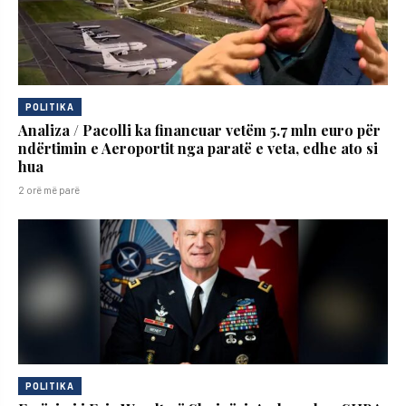
POLITIKA
Analiza / Pacolli ka financuar vetëm 5.7 mln euro për
ndërtimin e Aeroportit nga paratë e veta, edhe ato si
hua
2 orë më parë
POLITIKA