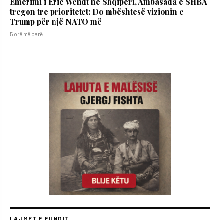
Emërimi i Eric Wendt në Shqipëri, Ambasada e SHBA
tregon tre prioritetet: Do mbështesë vizionin e
Trump për një NATO më
5 orë më parë
LAJMET E FUNDIT