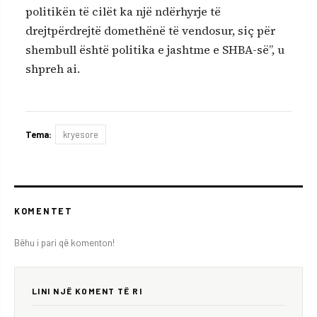
politikën të cilët ka një ndërhyrje të
drejtpërdrejtë domethënë të vendosur, siç për
shembull është politika e jashtme e SHBA-së”, u
shpreh ai.
Tema:
kryesore
KOMENTET
Bëhu i pari që komenton!
LINI NJË KOMENT TË RI