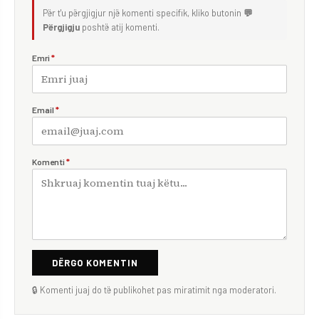
Për t'u përgjigjur një komenti specifik, kliko butonin
💬
Përgjigju
poshtë atij komenti.
Emri
*
Email
*
Komenti
*
DËRGO KOMENTIN
🔒 Komenti juaj do të publikohet pas miratimit nga moderatori.