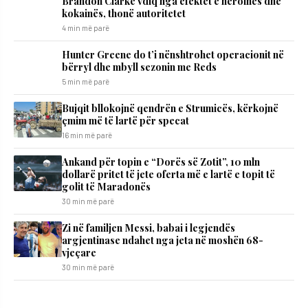
Brandon Clarke vdiq nga efektet e heroinës dhe
kokainës, thonë autoritetet
4 min më parë
Hunter Greene do t’i nënshtrohet operacionit në
bërryl dhe mbyll sezonin me Reds
5 min më parë
Bujqit bllokojnë qendrën e Strumicës, kërkojnë
çmim më të lartë për specat
16 min më parë
Ankand për topin e “Dorës së Zotit”, 10 mln
dollarë pritet të jete oferta më e lartë e topit të
golit të Maradonës
30 min më parë
Zi në familjen Messi, babai i legjendës
argjentinase ndahet nga jeta në moshën 68-
vjeçare
30 min më parë