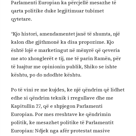
Parlamenti Europian ka përcjellë mesazhe të
qarta politike duke legjitimuar tubimet
qytetare.
“Kjo histori, amendamentet janë të shumta, një
kalon dhe gjithmonë ka disa propozime. Kjo
është lojë e marketingut në mënyrë që qeveria
me ato xhonglerët e tij, me të parin Ramën, për
të luajtur me opinionin publik, Shiko se ishte
kështu, po do ndodhte kështu.
Po të vini re me kujdes, ke një qëndrim që lidhet
edhe si qëndrim teknik i rregullave dhe me
Kapitullin 27, që e shpjegon Parlamenti
Europian. Por mes rreshtave ke qëndrimin
politik, ke mesazhet politike të Parlamentit
Europian: Ndjek nga afër protestat masive