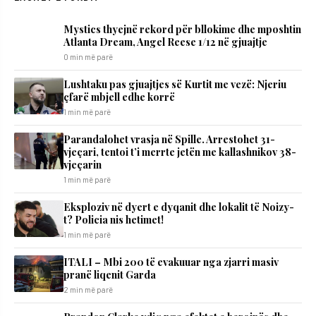
Mystics thyejnë rekord për bllokime dhe mposhtin
Atlanta Dream, Angel Reese 1/12 në gjuajtje
0 min më parë
​Lushtaku pas gjuajtjes së Kurtit me vezë: Njeriu
çfarë mbjell edhe korrë
1 min më parë
Parandalohet vrasja në Spille. Arrestohet 31-
vjeçari, tentoi t’i merrte jetën me kallashnikov 38-
vjeçarin
1 min më parë
Eksploziv në dyert e dyqanit dhe lokalit të Noizy-
t? Policia nis hetimet!
1 min më parë
ITALI – Mbi 200 të evakuuar nga zjarri masiv
pranë liqenit Garda
2 min më parë