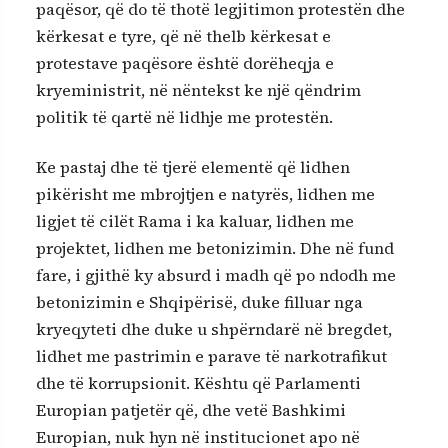
paqësor, që do të thotë legjitimon protestën dhe
kërkesat e tyre, që në thelb kërkesat e
protestave paqësore është dorëheqja e
kryeministrit, në nëntekst ke një qëndrim
politik të qartë në lidhje me protestën.
Ke pastaj dhe të tjerë elementë që lidhen
pikërisht me mbrojtjen e natyrës, lidhen me
ligjet të cilët Rama i ka kaluar, lidhen me
projektet, lidhen me betonizimin. Dhe në fund
fare, i gjithë ky absurd i madh që po ndodh me
betonizimin e Shqipërisë, duke filluar nga
kryeqyteti dhe duke u shpërndarë në bregdet,
lidhet me pastrimin e parave të narkotrafikut
dhe të korrupsionit. Kështu që Parlamenti
Europian patjetër që, dhe vetë Bashkimi
Europian, nuk hyn në institucionet apo në