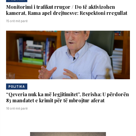
Monitorimi i trafikut rrugor / Do të aktivizohen
kamerat, Rama apel drejtuesve: Respektoni rregullat
15 orë më parë
POLITIKA
“Qeveria nuk ka më legjitimitet”, Berisha: U përdorën
83 mandatet e krimit për të mbrojtur aferat
16 orë më parë