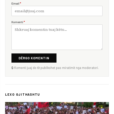
Email
*
Komenti
*
DËRGO KOMENTIN
🔒 Komenti juaj do të publikohet pas miratimit nga moderatori.
LEXO GJITHASHTU