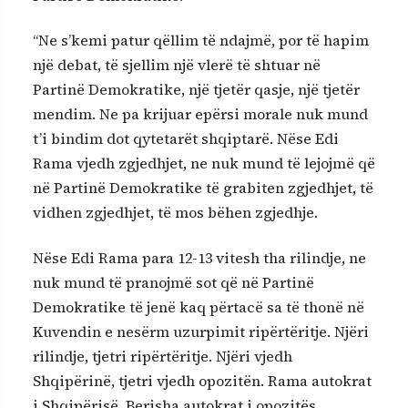
“Ne s’kemi patur qëllim të ndajmë, por të hapim
një debat, të sjellim një vlerë të shtuar në
Partinë Demokratike, një tjetër qasje, një tjetër
mendim. Ne pa krijuar epërsi morale nuk mund
t’i bindim dot qytetarët shqiptarë. Nëse Edi
Rama vjedh zgjedhjet, ne nuk mund të lejojmë që
në Partinë Demokratike të grabiten zgjedhjet, të
vidhen zgjedhjet, të mos bëhen zgjedhje.
Nëse Edi Rama para 12-13 vitesh tha rilindje, ne
nuk mund të pranojmë sot që në Partinë
Demokratike të jenë kaq përtacë sa të thonë në
Kuvendin e nesërm uzurpimit ripërtëritje. Njëri
rilindje, tjetri ripërtëritje. Njëri vjedh
Shqipërinë, tjetri vjedh opozitën. Rama autokrat
i Shqipërisë, Berisha autokrat i opozitës.