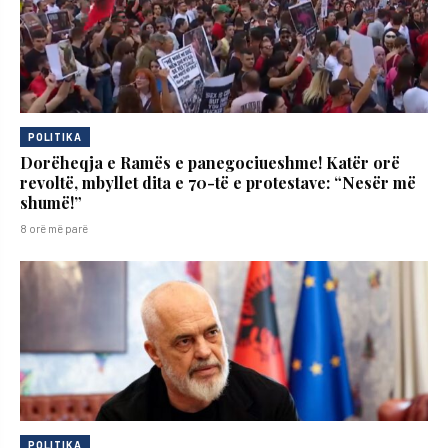
POLITIKA
Dorëheqja e Ramës e panegociueshme! Katër orë
revoltë, mbyllet dita e 70-të e protestave: “Nesër më
shumë!”
8 orë më parë
POLITIKA