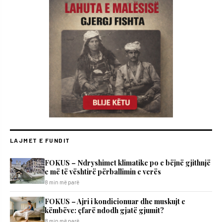
LAJMET E FUNDIT
FOKUS – Ndryshimet klimatike po e bëjnë gjithnjë
e më të vështirë përballimin e verës
8 min më parë
FOKUS – Ajri i kondicionuar dhe muskujt e
këmbëve: çfarë ndodh gjatë gjumit?
8 min më parë