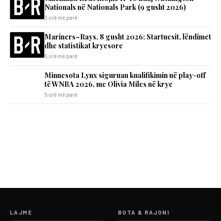
Nationals në Nationals Park (9 gusht 2026)
3 orë më parë
Mariners–Rays, 8 gusht 2026: Startuesit, lëndimet
dhe statistikat kryesore
5 orë më parë
Minnesota Lynx siguruan kualifikimin në play-off
të WNBA 2026, me Olivia Miles në krye
5 orë më parë
LAJME
BOTA & RAJONI