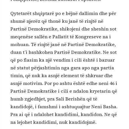
Qytetarët shqiptarë po e bëjnë dallimin dhe për
shumë njerëz që thonë ku janë të rinjtë në
Partinë Demokratike, shikojeni dhe sheshin sot
meqenëse sallën e Pallatit të Kongreseve na i
mohuan. Të rinjtë janë në Partinë Demokratike,
duan t’i bashkohen Partisë Demokratike. Ne sot
që po flasim ka një vendim i cili është i bazuar
në statut përjashtimin nga gara apo nga partia
timin, që nuk ka asnjë element të shkruar dhe
asnjë motivim. Por po ashtu është edhe neni 46 i
Partisë Demokratike i cili e ndalon kryetarin që
humb zgjedhjet, pra Sali Berishën që të
kandidojë, i famshmi i ashtuquajtur Neni Basha.
Pra ai që i ndalohet kandidimi, kandidon. Ne që
na lejohet kandidimi, nuk kandidojmë.