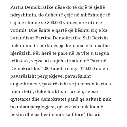
Partia Demokratike nëse do të dojë të sjellë
ndryshimin, do duhet të çojë në mbështetje të
saj më shumë se 800.000 votues në kutitë e
votimit. Dhe është e qartë që kështu siç e ka
katandisur Partinë Demokratike Sali Berisha
nuk mund ta përfaqësojë këtë masë të madhe
njerëzish. Për herë të parë në 36 vite u tregua
frikacak, sepse ai e njeh situatën në Partinë
Demokratike. 4.000 anëtarë nga 120.000 dolën
pavarësisht përpjekjeve, pavarësisht
angazhimeve, pavarësisht se ju morën kartat e
identitetit, duke braktisur farsën, sepse
qytetarët dhe demokratët panë që askush nuk
po mban përgjegjësi, që askush nuk ka më
besim dhe pa besim nuk ka fitore”, tha ai.