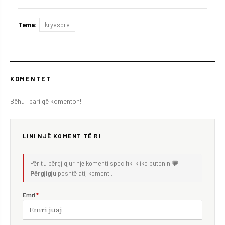
Tema:
kryesore
KOMENTET
Bëhu i pari që komenton!
LINI NJË KOMENT TË RI
Për t'u përgjigjur një komenti specifik, kliko butonin
💬
Përgjigju
poshtë atij komenti.
Emri
*