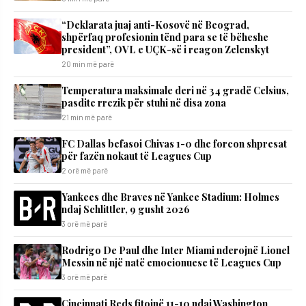
“Deklarata juaj anti-Kosovë në Beograd,
shpërfaq profesionin tënd para se të bëheshe
president”, OVL e UÇK-së i reagon Zelenskyt
20 min më parë
Temperatura maksimale deri në 34 gradë Celsius,
pasdite rrezik për stuhi në disa zona
21 min më parë
FC Dallas befasoi Chivas 1-0 dhe forcon shpresat
për fazën nokaut të Leagues Cup
2 orë më parë
Yankees dhe Braves në Yankee Stadium: Holmes
ndaj Schlittler, 9 gusht 2026
3 orë më parë
Rodrigo De Paul dhe Inter Miami nderojnë Lionel
Messin në një natë emocionuese të Leagues Cup
3 orë më parë
Cincinnati Reds fitojnë 11-10 ndaj Washington