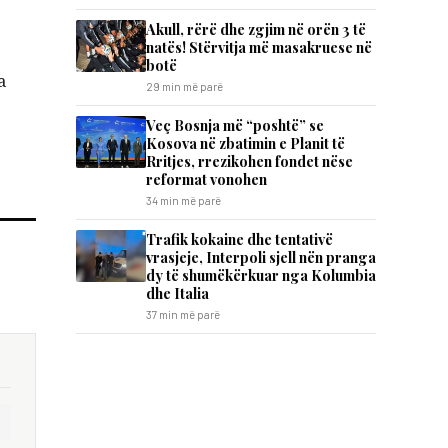
Akull, rërë dhe zgjim në orën 3 të
natës! Stërvitja më masakruese në
botë
a
29 min më parë
​Veç Bosnja më “poshtë” se
Kosova në zbatimin e Planit të
Rritjes, rrezikohen fondet nëse
reformat vonohen
34 min më parë
Trafik kokaine dhe tentativë
vrasjeje, Interpoli sjell nën pranga
dy të shumëkërkuar nga Kolumbia
dhe Italia
37 min më parë