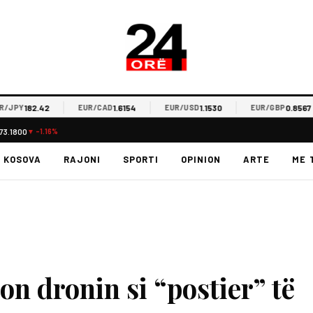
182.42
1.6154
1.1530
0.8567
PY
EUR/CAD
EUR/USD
EUR/GBP
73.1800
▼ -1.16%
KOSOVA
RAJONI
SPORTI
OPINION
ARTE
ME 
on dronin si “postier” të