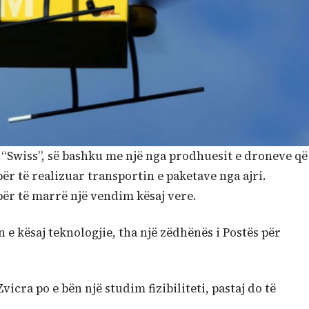
a “Swiss”, së bashku me një nga prodhuesit e droneve që
ër të realizuar transportin e paketave nga ajri.
ër të marrë një vendim kësaj vere.
 e kësaj teknologjie, tha një zëdhënës i Postës për
cra po e bën një studim fizibiliteti, pastaj do të