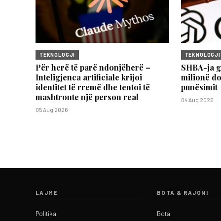
TEKNOLOGJI
TEKNOLOGJI
Për herë të parë ndonjëherë –
SHBA-ja g
Inteligjenca artificiale krijoi
milionë do
identitet të rremë dhe tentoi të
punësimit
mashtronte një person real
04 Aug 2026
05 Aug 2026
LAJME
BOTA & RAJONI
Politika
Bota