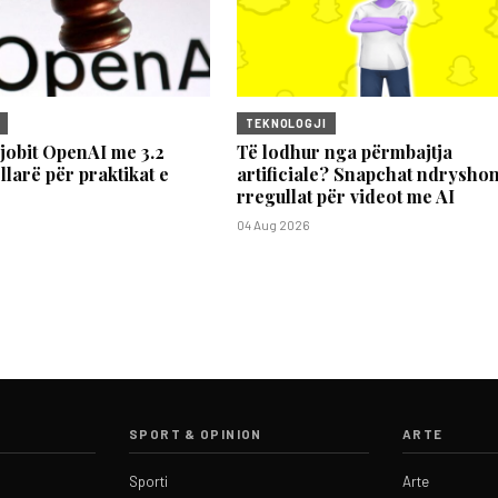
TEKNOLOGJI
jobit OpenAI me 3.2
Të lodhur nga përmbajtja
llarë për praktikat e
artificiale? Snapchat ndrysho
rregullat për videot me AI
04 Aug 2026
SPORT & OPINION
ARTE
Sporti
Arte