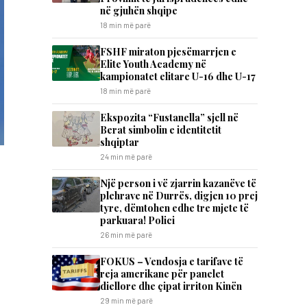
në gjuhën shqipe
18 min më parë
FSHF miraton pjesëmarrjen e
Elite Youth Academy në
kampionatet elitare U-16 dhe U-17
18 min më parë
Ekspozita “Fustanella” sjell në
Berat simbolin e identitetit
shqiptar
24 min më parë
Një person i vë zjarrin kazanëve të
plehrave në Durrës, digjen 10 prej
tyre, dëmtohen edhe tre mjete të
parkuara! Polici
26 min më parë
FOKUS – Vendosja e tarifave të
reja amerikane për panelet
diellore dhe çipat irriton Kinën
29 min më parë