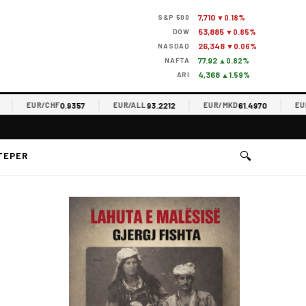
7,710
S&P 500
▼0.18%
53,885
DOW
▼0.85%
26,348
NASDAQ
▼0.06%
77.92
NAFTA
▲0.82%
4,368
ARI
▲1.59%
0.9357
93.2212
61.4970
EUR/CHF
EUR/ALL
EUR/MKD
EUR/R
🔍
TEPER