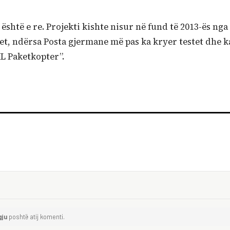
është e re. Projekti kishte nisur në fund të 2013-ës nga
et, ndërsa Posta gjermane më pas ka kryer testet dhe k
L Paketkopter”.
gju
poshtë atij komenti.