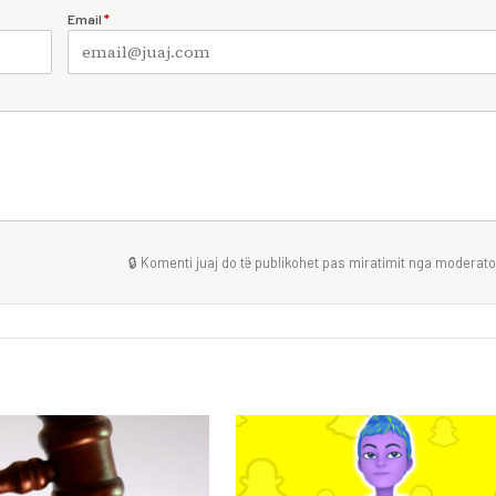
Email
*
🔒 Komenti juaj do të publikohet pas miratimit nga moderator