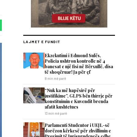
LAJMET E FUNDIT
Ekzekutimi i Edmond Sulës,
Policia ushtron kontrolle në 4
banesat e një fisi në Bërxullë, disa
të shoqëruar! Ja për çf
8 min më parë
“Nuk ka më hapësirë për
justifikime”, GLPS bën thirrje për
konstituimin e Kuvendit brenda
afatit kushtetues
13 min më parë
Parlamenti Studentor i UEJL-së
dorëzon kërkesë për zhvillimin e
Provimit të Jurisprudencës edhe