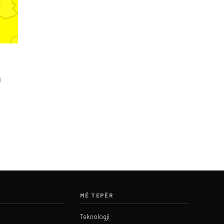
n
MË TEPËR
Teknologji