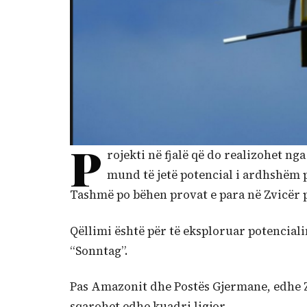
P
rojekti në fjalë që do realizohet ng
mund të jetë potencial i ardhshëm p
Tashmë po bëhen provat e para në Zvicër p
Qëllimi është për të eksploruar potencialin
“Sonntag”.
Pas Amazonit dhe Postës Gjermane, edhe Zvi
sqarohet edhe kuadri ligjor.