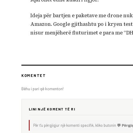
Ideja për bartjen e paketave me drone nuk 
Amazon. Google gjithashtu po i kryen test
nisur menjëherë fluturimet e para me “DH
KOMENTET
Bëhu i pari që komenton!
LINI NJË KOMENT TË RI
Për t'u përgjigjur një komenti specifik, kliko butonin
💬 Përgji