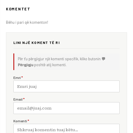
KOMENTET
Bëhu i pari që komenton!
LINI NJË KOMENT TË RI
Për t'u përgjigjur një komenti specifik, kliko butonin
💬
Përgjigju
poshtë atij komenti.
Emri
*
Email
*
Komenti
*