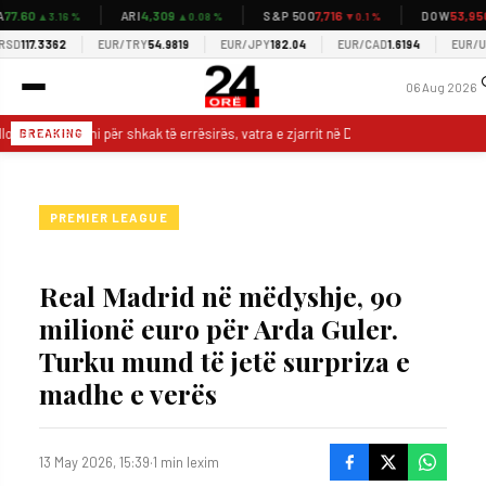
7.60
4,309
7,716
53,950
ARI
S&P 500
DOW
▲3.16 %
▲0.08 %
▼0.1 %
▼
D
117.3362
EUR/TRY
54.9819
EUR/JPY
182.04
EUR/CAD
1.6194
EUR/USD
06 Aug 2026
lohet operacioni për shkak të errësirës, vatra e zjarrit në Drenije vijon të mbetet a
BREAKING
PREMIER LEAGUE
Real Madrid në mëdyshje, 90
milionë euro për Arda Guler.
Turku mund të jetë surpriza e
madhe e verës
13 May 2026, 15:39
·
1 min lexim