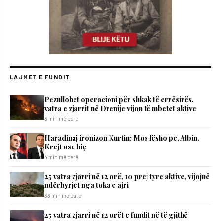
LAJMET E FUNDIT
Pezullohet operacioni për shkak të errësirës,
vatra e zjarrit në Drenije vijon të mbetet aktive
3 min më parë
Haradinaj ironizon Kurtin: Mos lësho pe, Albin.
Krejt ose hiç
4 min më parë
25 vatra zjarri në 12 orë, 10 prej tyre aktive, vijojnë
ndërhyrjet nga toka e ajri
33 min më parë
25 vatra zjarri në 12 orët e fundit në të gjithë