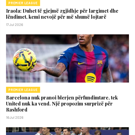
PREMIER LEAGUE
Iraola: Duhet të gjejmë zgjidhje për largimet dhe
lëndimet, kemi nevojë për më shumë lojtarë
17 Jul 2026
PREMIER LEAGUE
Barcelona nuk pranoi blerjen përfundimtare, tek
United nuk ka vend. Një propozim surprizë për
Rashford
16 Jul 2026