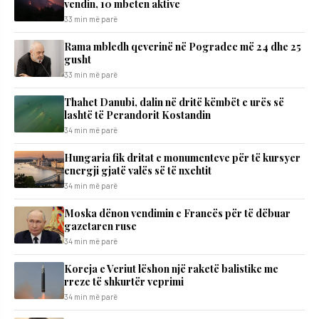
vendin, 10 mbeten aktive
33 min më parë
Rama mbledh qeverinë në Pogradec më 24 dhe 25
gusht
33 min më parë
Thahet Danubi, dalin në dritë këmbët e urës së
lashtë të Perandorit Kostandin
34 min më parë
Hungaria fik dritat e monumenteve për të kursyer
energji gjatë valës së të nxehtit
34 min më parë
Moska dënon vendimin e Francës për të dëbuar
gazetaren ruse
34 min më parë
Koreja e Veriut lëshon një raketë balistike me
rreze të shkurtër veprimi
34 min më parë