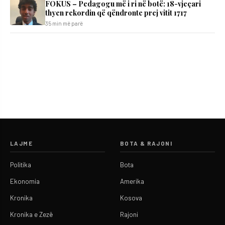
FOKUS – Pedagogu më i ri në botë: 18-vjeçari
thyen rekordin që qëndronte prej vitit 1717
35 min më parë
LAJME
BOTA & RAJONI
Politika
Bota
Ekonomia
Amerika
Kronika
Kosova
Kronika e Zezë
Rajoni