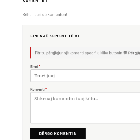
KOMENTET
Bëhu i pari që komenton!
LINI NJË KOMENT TË RI
Për t'u përgjigjur një komenti specifik, kliko butonin
💬 Përgji
Emri
*
Komenti
*
DËRGO KOMENTIN