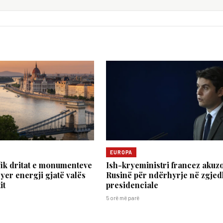
EUROPA
ik dritat e monumenteve
Ish-kryeministri francez akuz
syer energji gjatë valës
Rusinë për ndërhyrje në zgjed
it
presidenciale
5 orë më parë