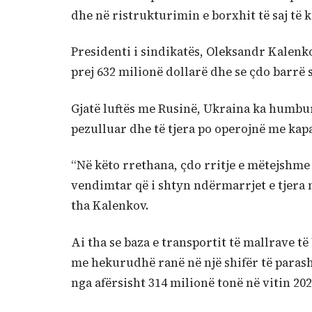
dhe në ristrukturimin e borxhit të saj të
Presidenti i sindikatës, Oleksandr Kalenk
prej 632 milionë dollarë dhe se çdo barrë 
Gjatë luftës me Rusinë, Ukraina ka humbur
pezulluar dhe të tjera po operojnë me kap
“Në këto rrethana, çdo rritje e mëtejshme
vendimtar që i shtyn ndërmarrjet e tjera 
tha Kalenkov.
Ai tha se baza e transportit të mallrave t
me hekurudhë ranë në një shifër të parash
nga afërsisht 314 milionë tonë në vitin 202