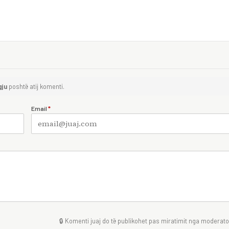
gju
poshtë atij komenti.
Email
*
🔒 Komenti juaj do të publikohet pas miratimit nga moderator