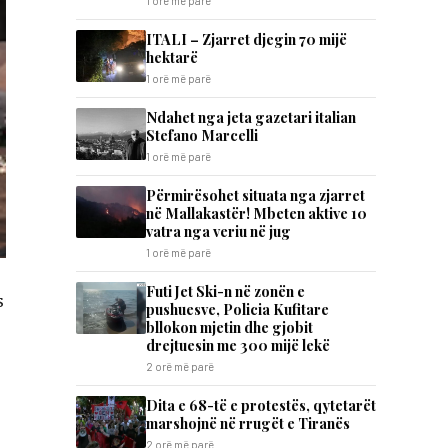
1 orë më parë
ITALI – Zjarret djegin 70 mijë
hektarë
1 orë më parë
Ndahet nga jeta gazetari italian
Stefano Marcelli
1 orë më parë
Përmirësohet situata nga zjarret
në Mallakastër! Mbeten aktive 10
vatra nga veriu në jug
1 orë më parë
Futi Jet Ski-n në zonën e
s
pushuesve, Policia Kufitare
bllokon mjetin dhe gjobit
drejtuesin me 300 mijë lekë
2 orë më parë
Dita e 68-të e protestës, qytetarët
marshojnë në rrugët e Tiranës
2 orë më parë