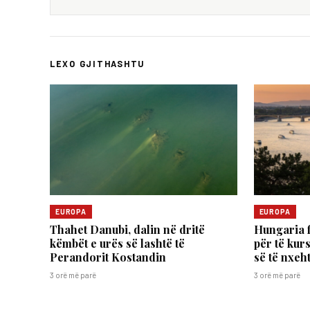
LEXO GJITHASHTU
EUROPA
EUROPA
Thahet Danubi, dalin në dritë
Hungaria f
këmbët e urës së lashtë të
për të kur
Perandorit Kostandin
së të nxeht
3 orë më parë
3 orë më parë