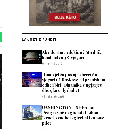
LAJMET E FUNDIT
Aksident me vdekje në Mirditë,
humb jetën 38-vjeçari
0 min më parë
Humb jetën pas një sherri 69-
vjeçari në Roskovec, i pranishëm
edhe i biri! Dinamika e ngjarjes
dhe çfarë dyshohet
49 min më parë
UASHINGTON – SHBA-ja:
Progres në negociatat Liban-
Izrael, synohet zgjerimi i zonave
pilot