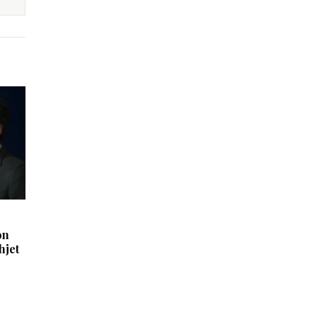
on
hjet