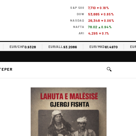
7,710
S&P 500
▼0.18%
53,885
DOW
▼0.85%
26,348
NASDAQ
▼0.06%
78.02
NAFTA
▲0.94%
4,295
ARI
▼0.1%
0.9328
93.2086
61.4970
EUR/CHF
EUR/ALL
EUR/MKD
EUR/RS
🔍
TEPER