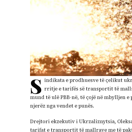
S
indikata e prodhuesve të çelikut u
rritje e tarifës së transportit të m
mund të ulë PBB-në, të çojë në mbylljen e 
njerëz nga vendet e punës.
Drejtori ekzekutiv i Ukrzaliznytsia, Oleks
tarifat e transportit të mallrave me të pa