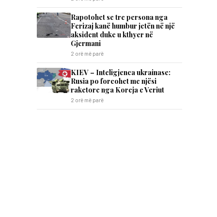
Rapotohet se tre persona nga
Ferizaj kanë humbur jetën në një
aksident duke u kthyer në
Gjermani
2 orë më parë
KIEV – Inteligjenca ukrainase:
Rusia po forcohet me njësi
raketore nga Koreja e Veriut
2 orë më parë