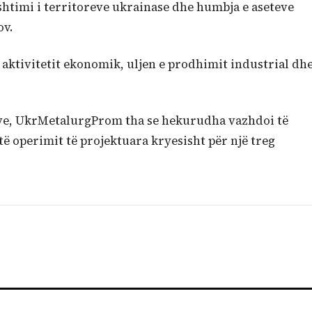
shtimi i territoreve ukrainase dhe humbja e aseteve
ov.
e aktivitetit ekonomik, uljen e prodhimit industrial dh
ave, UkrMetalurgProm tha se hekurudha vazhdoi të
ë operimit të projektuara kryesisht për një treg