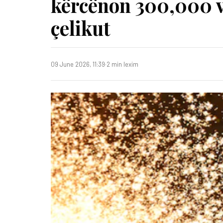
kërcënon 300,000 v
çelikut
09 June 2026, 11:39
·
2 min lexim