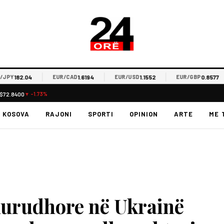
182.04
1.6194
1.1552
0.8577
Y
EUR/CAD
EUR/USD
EUR/GBP
$72.8400
▼ -1.73%
KOSOVA
RAJONI
SPORTI
OPINION
ARTE
ME 
ekurudhore në Ukrainë