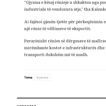
“Gjysma e kësaj rënieje u shkaktua nga pu
industriale të vendosura atje,” tha Kalenk
Ai fajësoi pjesën tjetër për përkeqësimin 
një rënie të vëllimeve të eksportit.
Pavarësisht rënies së dërgesave të mallr
mirëmbante kostot e infrastrukturës dhe t
transporti dukshëm më të madh.
Tema:
kryesore