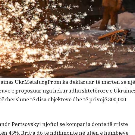
krainas UkrMetalurgProm ka deklaruar të marten se një
allrave e propozuar nga hekurudha shtetërore e Ukrainë
përhershme të disa objekteve dhe të privojë 300,000
andr Pertsovskyi njoftoi se kompania donte të rriste
ktën 45%. Rritja do të ndihmonte në uljen e humbjeve