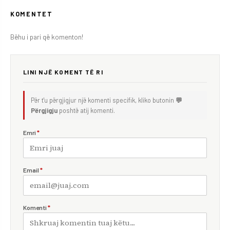
KOMENTET
Bëhu i pari që komenton!
LINI NJË KOMENT TË RI
Për t'u përgjigjur një komenti specifik, kliko butonin
💬
Përgjigju
poshtë atij komenti.
Emri
*
Email
*
Komenti
*