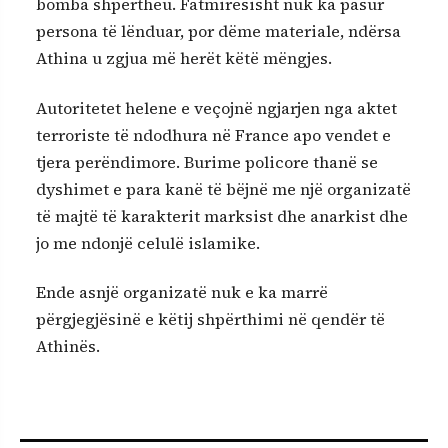
bomba shpërtheu. Fatmirësisht nuk ka pasur
persona të lënduar, por dëme materiale, ndërsa
Athina u zgjua më herët këtë mëngjes.
Autoritetet helene e veçojnë ngjarjen nga aktet
terroriste të ndodhura në France apo vendet e
tjera perëndimore. Burime policore thanë se
dyshimet e para kanë të bëjnë me një organizatë
të majtë të karakterit marksist dhe anarkist dhe
jo me ndonjë celulë islamike.
Ende asnjë organizatë nuk e ka marrë
përgjegjësinë e këtij shpërthimi në qendër të
Athinës.