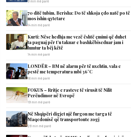
9 min më parë
70 ditë tubim, Berisha: Do të shkoja çdo natë po të
mos ishin qytetare
14 min më parë
Kurti: Nëse hedhja me vezë është çmimi që duhet
ta paguaj për t’u takuar e bashkëbiseduar jam i
lumtur ta bëj këtë
14 min më parë
LONDËR – BM në alarm për të nxehtin, vala e
pestë me temperatura mbi 36°C
16 min më parë
FOKUS – Rritje e rasteve të virusit të Nilit
Perëndimor në Evropë
19 min më parë
Në Shqipëri digjet një furgon me targa të
Maqedonisë që transportonte zogj
28 min më parë