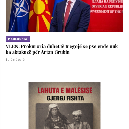
MAQEDONIA
VLEN: Prokuroria duhet të tregojë se pse ende nuk
ka aktakuzë për Artan Grubin
1 orë më parë