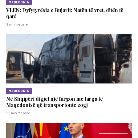
MAQEDONIA
VLEN: Dyfytyrësia e Bujarit: Natën të vret, ditën të
qan!
9 min më parë
MAQEDONIA
Në Shqipëri digjet një furgon me targa të
Maqedonisë që transportonte zogj
28 min më parë