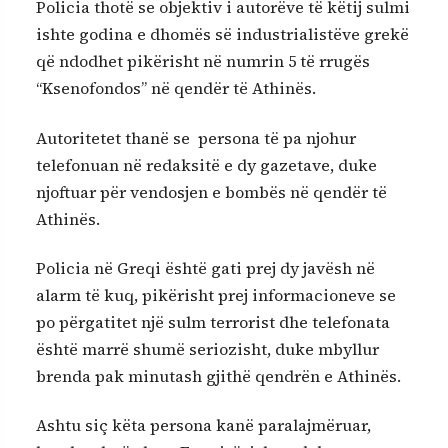
Policia thotë se objektiv i autorëve të këtij sulmi
ishte godina e dhomës së industrialistëve grekë
që ndodhet pikërisht në numrin 5 të rrugës
“Ksenofondos” në qendër të Athinës.
Autoritetet thanë se persona të pa njohur
telefonuan në redaksitë e dy gazetave, duke
njoftuar për vendosjen e bombës në qendër të
Athinës.
Policia në Greqi është gati prej dy javësh në
alarm të kuq, pikërisht prej informacioneve se
po përgatitet një sulm terrorist dhe telefonata
është marrë shumë seriozisht, duke mbyllur
brenda pak minutash gjithë qendrën e Athinës.
Ashtu siç këta persona kanë paralajmëruar,