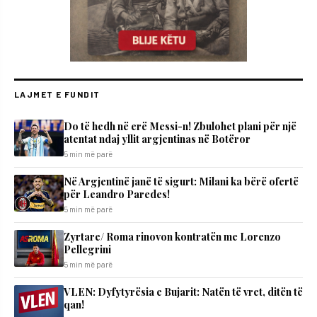
LAJMET E FUNDIT
Do të hedh në erë Messi-n! Zbulohet plani për një
atentat ndaj yllit argjentinas në Botëror
5 min më parë
Në Argjentinë janë të sigurt: Milani ka bërë ofertë
për Leandro Paredes!
5 min më parë
Zyrtare/ Roma rinovon kontratën me Lorenzo
Pellegrini
5 min më parë
VLEN: Dyfytyrësia e Bujarit: Natën të vret, ditën të
qan!