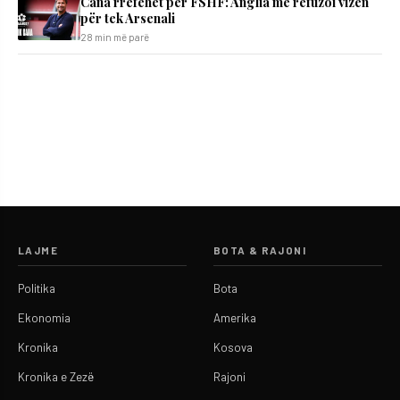
Cana rrëfehet për FSHF: Anglia më refuzoi vizën
për tek Arsenali
28 min më parë
LAJME
BOTA & RAJONI
Politika
Bota
Ekonomia
Amerika
Kronika
Kosova
Kronika e Zezë
Rajoni