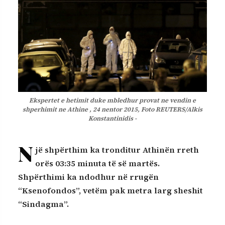
Ekspertet e hetimit duke mbledhur provat ne vendin e
shperhimit ne Athine , 24 nentor 2015, Foto REUTERS/Alkis
Konstantinidis -
N
jë shpërthim ka tronditur Athinën rreth
orës 03:35 minuta të së martës.
Shpërthimi ka ndodhur në rrugën
“Ksenofondos”, vetëm pak metra larg sheshit
“Sindagma”.