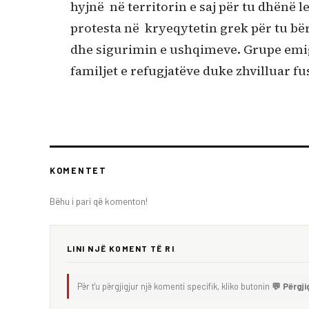
hyjnë në territorin e saj për tu dhënë 
protesta në kryeqytetin grek për tu bër
dhe sigurimin e ushqimeve. Grupe emi
familjet e refugjatëve duke zhvilluar 
KOMENTET
Bëhu i pari që komenton!
LINI NJË KOMENT TË RI
Për t'u përgjigjur një komenti specifik, kliko butonin
💬 Përgji