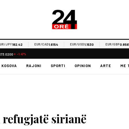
182.42
1.6154
1.1530
0.8567
/JPY
EUR/CAD
EUR/USD
EUR/GBP
$73.0200
▼ -1.47%
KOSOVA
RAJONI
SPORTI
OPINION
ARTE
ME 
 refugjatë sirianë