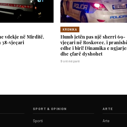
KRONIKA
e vdekje në Mirditë,
Humb jetën pas një sherri 69-
 38-vjeçari
vjeçari në Roskovec, i pranis
edhe i biri! Dinamika e ngjarje
dhe çfarë dyshohet
9 orë më parë
SPORT & OPINION
ARTE
Sporti
Arte