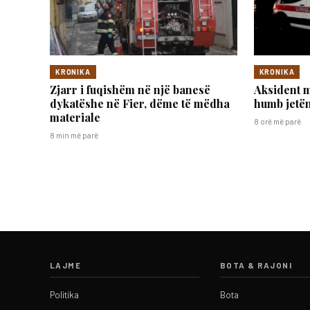
KRONIKA
KRONIKA
Zjarr i fuqishëm në një banesë
Aksident m
dykatëshe në Fier, dëme të mëdha
humb jetën
materiale
8 orë më parë
8 min më parë
LAJME
BOTA & RAJONI
Politika
Bota