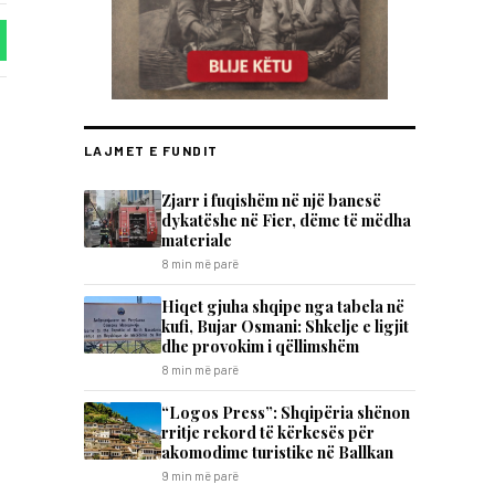
LAJMET E FUNDIT
Zjarr i fuqishëm në një banesë
dykatëshe në Fier, dëme të mëdha
materiale
8 min më parë
Hiqet gjuha shqipe nga tabela në
kufi, Bujar Osmani: Shkelje e ligjit
dhe provokim i qëllimshëm
8 min më parë
“Logos Press”: Shqipëria shënon
rritje rekord të kërkesës për
akomodime turistike në Ballkan
9 min më parë