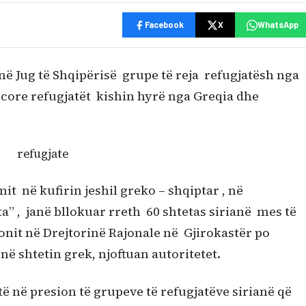
Facebook
X
WhatsApp
 në Jug të Shqipërisë grupe të reja refugjatësh nga
icore refugjatët kishin hyrë nga Greqia dhe
it në kufirin jeshil greko – shqiptar , në
 , janë bllokuar rreth 60 shtetas sirianë mes të
ionit në Drejtorinë Rajonale në Gjirokastër po
ë shtetin grek, njoftuan autoritetet.
ë në presion të grupeve të refugjatëve sirianë që