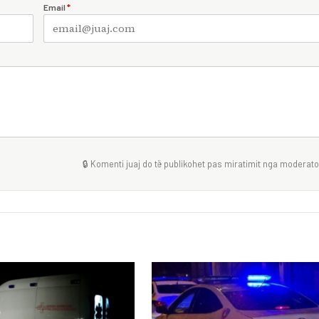
Email
*
🔒 Komenti juaj do të publikohet pas miratimit nga moderator