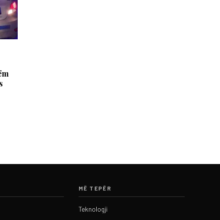
hëm
s
MË TEPËR
Teknologji