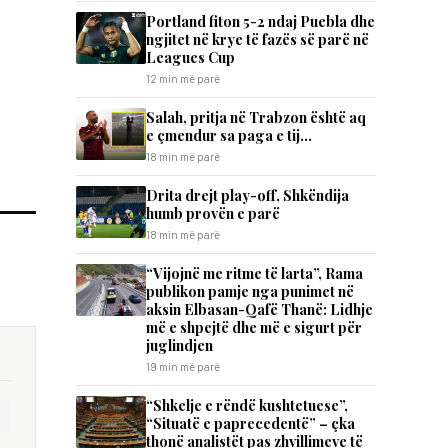
Portland fiton 5-2 ndaj Puebla dhe
ngjitet në krye të fazës së parë në
Leagues Cup
12 min më parë
Salah, pritja në Trabzon është aq
e çmendur sa paga e tij…
18 min më parë
Drita drejt play-off, Shkëndija
humb provën e parë
18 min më parë
“Vijojnë me ritme të larta”, Rama
publikon pamje nga punimet në
aksin Elbasan-Qafë Thanë: Lidhje
më e shpejtë dhe më e sigurt për
juglindjen
19 min më parë
“Shkelje e rëndë kushtetuese”,
“Situatë e paprecedentë” – çka
thonë analistët pas zhvillimeve të