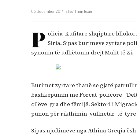
03 December 2014, 21:57
·
1 min lexim
P
olicia Kufitare shqiptare bllokoi
Siria. Sipas burimeve zyrtare pol
synonin të udhëtonin drejt Malit të Zi.
Burimet zyrtare thanë se gjatë patrullim
bashkëpunim me Forcat policore “Delta”
cilëve gra dhe fëmijë. Sektori i Migrac
punon për rikthimin vullnetar të tyre n
Sipas njoftimeve nga Athina Greqia ësht