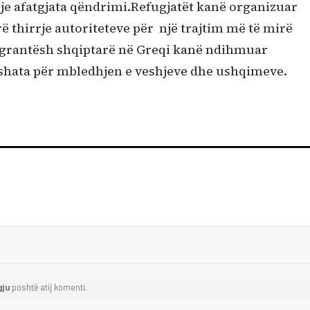
leje afatgjata qëndrimi.Refugjatët kanë organizuar
ë thirrje autoriteteve për një trajtim më të mirë
grantësh shqiptarë në Greqi kanë ndihmuar
fushata për mbledhjen e veshjeve dhe ushqimeve.
gju
poshtë atij komenti.