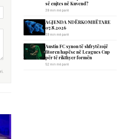
së enjtes në Kuvend?
39 min më parë
AGJENDA NDËRKOMBËTARE
07.8.2026
39 min më parë
Austin FC synon të shfrytëzojë
fitoren hapëse në Leagues Cup
për të rikthyer formën
52 min më parë
i.