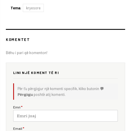
Tema:
kryesore
KOMENTET
Bëhu i pari që komenton!
LINI NJË KOMENT TË RI
Për t'u përgjigjur një komenti specifik, kliko butonin
💬
Përgjigju
poshtë atij komenti.
Emri
*
Email
*