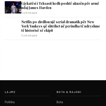
Gjykatësi i Teksasit hedh poshtë akuzën për armë
ndaj James Harden
3 orë më parë
Netflix po zhvillon një serial dramatik për New
York Yankees që shtrihet në periudha të ndryshme
të historisë së ekipit
3 orë më parë
LAJME
BOTA & RAJONI
Politika
Bota