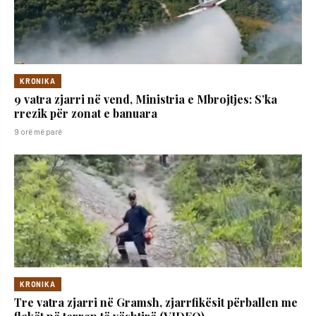
KRONIKA
9 vatra zjarri në vend, Ministria e Mbrojtjes: S’ka
rrezik për zonat e banuara
9 orë më parë
KRONIKA
Tre vatra zjarri në Gramsh, zjarrfikësit përballen me