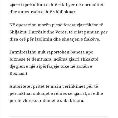
zjarrit qarkullimi është rikthyer në normalitet
dhe autostrada është zhbllokuar.
Në operacion morën pjesë forcat zjarrfikëse të
Shijakut, Durrësit dhe Vorës, të cilat punuan për
disa orë për izolimin dhe shuarjen e flakëve.
Fatmirësisht, nuk raportohen banesa apo
biznese të dëmtuara, ndërsa zjarri shkaktoi
djegien e një sipërfaqeje toke në zonën e
Koxhasit.
Autoritetet pritet të nisin verifikimet për të
përcaktuar shkaqet e rënies së zjarrit, si edhe
për të vlerësuar dëmet e shkaktuara.