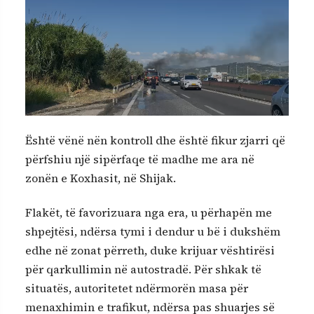
Është vënë nën kontroll dhe është fikur zjarri që
përfshiu një sipërfaqe të madhe me ara në
zonën e Koxhasit, në Shijak.
Flakët, të favorizuara nga era, u përhapën me
shpejtësi, ndërsa tymi i dendur u bë i dukshëm
edhe në zonat përreth, duke krijuar vështirësi
për qarkullimin në autostradë. Për shkak të
situatës, autoritetet ndërmorën masa për
menaxhimin e trafikut, ndërsa pas shuarjes së