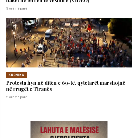
flakët në terren të vështirë (VIDEO)
9 orë më parë
KRONIKA
Protesta hyn në ditën e 69-të, qytetarët marshojnë
në rrugët e Tiranës
9 orë më parë