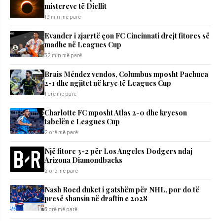
mistereve të Diellit
19 min më parë
Evander i zjarrtë çon FC Cincinnati drejt fitores së
madhe në Leagues Cup
32 min më parë
Brais Méndez vendos, Columbus mposht Pachuca
2-1 dhe ngjitet në krye të Leagues Cup
1 orë më parë
Charlotte FC mposht Atlas 2-0 dhe kryeson
tabelën e Leagues Cup
2 orë më parë
Një fitore 3-2 për Los Angeles Dodgers ndaj
Arizona Diamondbacks
2 orë më parë
Nash Roed duket i gatshëm për NHL, por do të
presë shansin në draftin e 2028
3 orë më parë