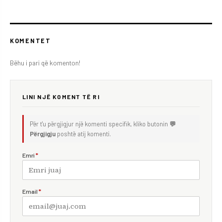
KOMENTET
Bëhu i pari që komenton!
LINI NJË KOMENT TË RI
Për t'u përgjigjur një komenti specifik, kliko butonin
💬
Përgjigju
poshtë atij komenti.
Emri
*
Email
*