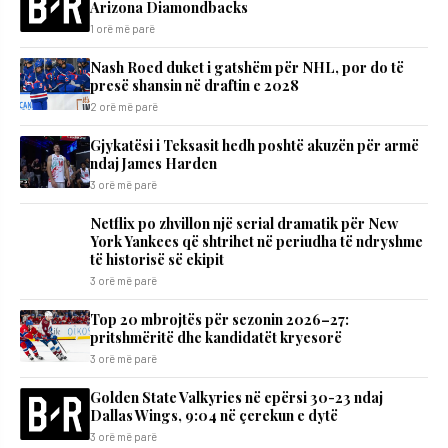
Arizona Diamondbacks
1 orë më parë
Nash Roed duket i gatshëm për NHL, por do të
presë shansin në draftin e 2028
2 orë më parë
Gjykatësi i Teksasit hedh poshtë akuzën për armë
ndaj James Harden
3 orë më parë
Netflix po zhvillon një serial dramatik për New
York Yankees që shtrihet në periudha të ndryshme
të historisë së ekipit
3 orë më parë
Top 20 mbrojtës për sezonin 2026–27:
pritshmëritë dhe kandidatët kryesorë
3 orë më parë
Golden State Valkyries në epërsi 30-23 ndaj
Dallas Wings, 9:04 në çerekun e dytë
3 orë më parë