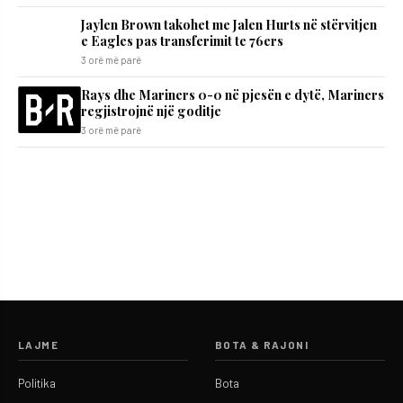
Jaylen Brown takohet me Jalen Hurts në stërvitjen
e Eagles pas transferimit te 76ers
3 orë më parë
Rays dhe Mariners 0-0 në pjesën e dytë, Mariners
regjistrojnë një goditje
3 orë më parë
LAJME
BOTA & RAJONI
Politika
Bota