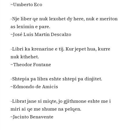
~Umberto Eco
-Nje liber qe nuk lexohet dy here, nuk e meriton
as leximin e pare.
~José Luis Martín Descalzo
-Libri ka krenarine e tij. Kur jepet hua, kurre
nuk kthehet.
~Theodor Fontane
-Shtepia pa libra eshte shtepi pa dinjitet.
~Edmondo de Amicis
-Librat jane si miqte, jo gjithmone eshte me i
miri ai qe me shume na pelqen.
~Jacinto Benavente