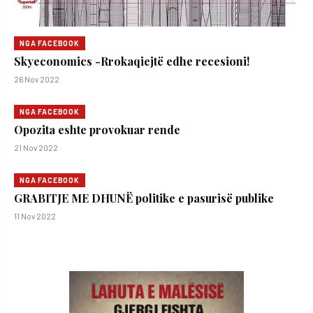
NGA FACEBOOK
Skyeconomics -Rrokaqiejtë edhe recesioni!
26 Nov 2022
NGA FACEBOOK
Opozita eshte provokuar rende
21 Nov 2022
NGA FACEBOOK
GRABITJE ME DHUNË politike e pasurisë publike
11 Nov 2022