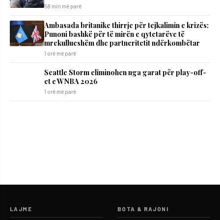
58 min më parë
Ambasada britanike thirrje për tejkalimin e krizës:
Punoni bashkë për të mirën e qytetarëve të
mrekullueshëm dhe partneritetit ndërkombëtar
1 orë më parë
Seattle Storm eliminohen nga garat për play-off-
et e WNBA 2026
1 orë më parë
LAJME
BOTA & RAJONI