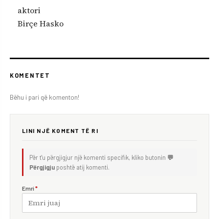
aktori
Birçe Hasko
KOMENTET
Bëhu i pari që komenton!
LINI NJË KOMENT TË RI
Për t'u përgjigjur një komenti specifik, kliko butonin
💬
Përgjigju
poshtë atij komenti.
Emri
*