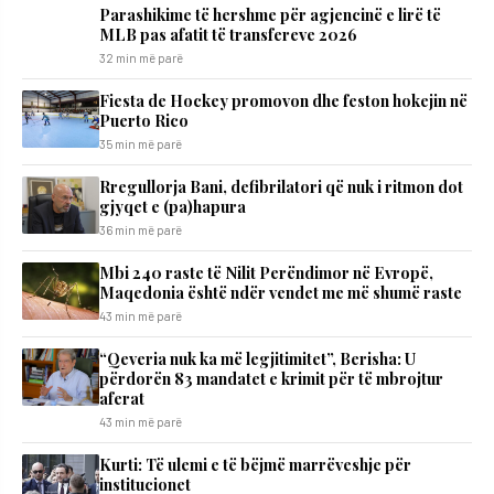
Parashikime të hershme për agjencinë e lirë të
MLB pas afatit të transfereve 2026
32 min më parë
Fiesta de Hockey promovon dhe feston hokejin në
Puerto Rico
35 min më parë
Rregullorja Bani, defibrilatori që nuk i ritmon dot
gjyqet e (pa)hapura
36 min më parë
Mbi 240 raste të Nilit Perëndimor në Evropë,
Maqedonia është ndër vendet me më shumë raste
43 min më parë
“Qeveria nuk ka më legjitimitet”, Berisha: U
përdorën 83 mandatet e krimit për të mbrojtur
aferat
43 min më parë
Kurti: Të ulemi e të bëjmë marrëveshje për
institucionet