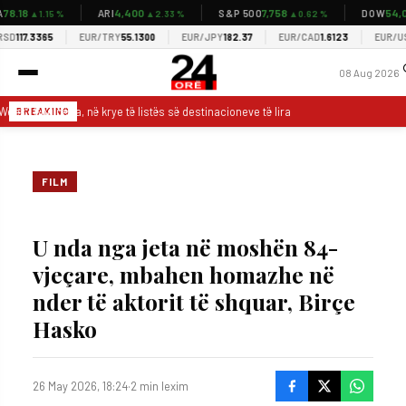
.18
4,400
7,758
54,037
ARI
S&P 500
DOW
▲1.15 %
▲2.33 %
▲0.62 %
117.3365
EUR/TRY
55.1300
EUR/JPY
182.37
EUR/CAD
1.6123
EUR/USD
1
08 Aug 2026
eek”: Shqipëria, në krye të listës së destinacioneve të lira turistike
“Ethol
BREAKING
FILM
U nda nga jeta në moshën 84-
vjeçare, mbahen homazhe në
nder të aktorit të shquar, Birçe
Hasko
26 May 2026, 18:24
·
2 min lexim