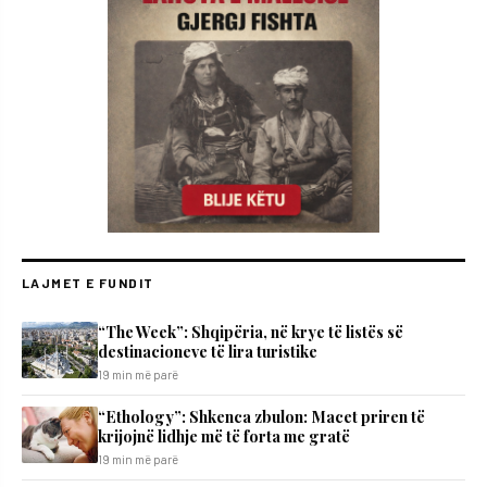
LAJMET E FUNDIT
“The Week”: Shqipëria, në krye të listës së
destinacioneve të lira turistike
19 min më parë
“Ethology”: Shkenca zbulon: Macet priren të
krijojnë lidhje më të forta me gratë
19 min më parë