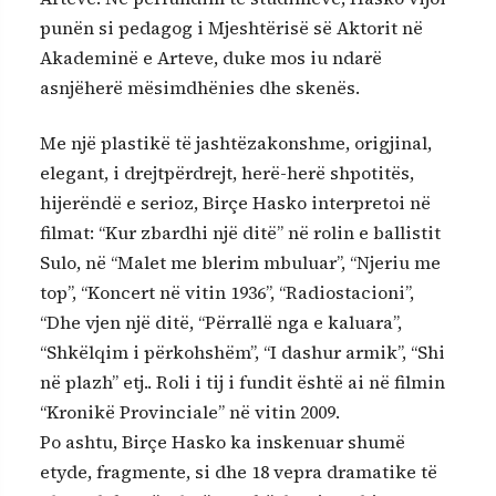
punën si pedagog i Mjeshtërisë së Aktorit në
Akademinë e Arteve, duke mos iu ndarë
asnjëherë mësimdhënies dhe skenës.
Me një plastikë të jashtëzakonshme, origjinal,
elegant, i drejtpërdrejt, herë-herë shpotitës,
hijerëndë e serioz, Birçe Hasko interpretoi në
filmat: “Kur zbardhi një ditë” në rolin e ballistit
Sulo, në “Malet me blerim mbuluar”, “Njeriu me
top”, “Koncert në vitin 1936”, “Radiostacioni”,
“Dhe vjen një ditë, “Përrallë nga e kaluara”,
“Shkëlqim i përkohshëm”, “I dashur armik”, “Shi
në plazh” etj.. Roli i tij i fundit është ai në filmin
“Kronikë Provinciale” në vitin 2009.
Po ashtu, Birçe Hasko ka inskenuar shumë
etyde, fragmente, si dhe 18 vepra dramatike të