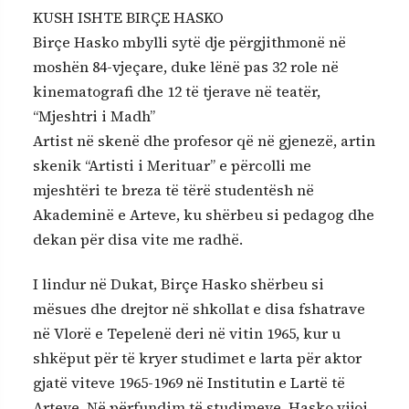
KUSH ISHTE BIRÇE HASKO
Birçe Hasko mbylli sytë dje përgjithmonë në
moshën 84-vjeçare, duke lënë pas 32 role në
kinematografi dhe 12 të tjerave në teatër,
“Mjeshtri i Madh”
Artist në skenë dhe profesor që në gjenezë, artin
skenik “Artisti i Merituar” e përcolli me
mjeshtëri te breza të tërë studentësh në
Akademinë e Arteve, ku shërbeu si pedagog dhe
dekan për disa vite me radhë.
I lindur në Dukat, Birçe Hasko shërbeu si
mësues dhe drejtor në shkollat e disa fshatrave
në Vlorë e Tepelenë deri në vitin 1965, kur u
shkëput për të kryer studimet e larta për aktor
gjatë viteve 1965-1969 në Institutin e Lartë të
Arteve. Në përfundim të studimeve, Hasko vijoi