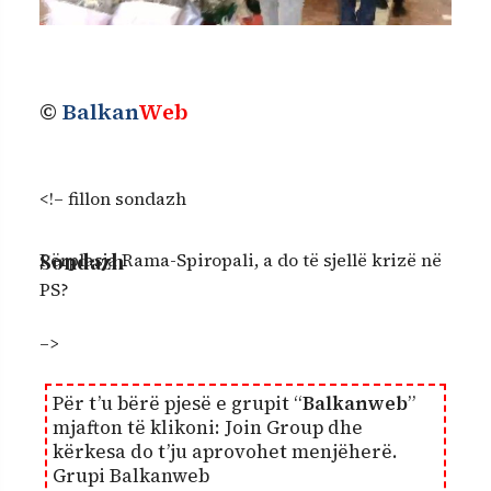
©
Balkan
Web
<!– fillon sondazh
Sondazh
Përplasja Rama-Spiropali, a do të sjellë krizë në
PS?
–>
Për t’u bërë pjesë e grupit “
Balkanweb
”
mjafton të klikoni:
Join Group
dhe
kërkesa do t’ju aprovohet menjëherë.
Grupi Balkanweb