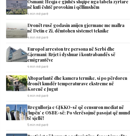
Osmani: Heqja e gjuhës shqipe nga tabela zyrtare
në kufi është provokim i qëllimshëm
4 min më parë
Dronët rusë godasin anijen gjermane me mallra
në Detin e Zi, dëmtohen sistemet teknike
4 min më parë
Europol arreston tre persona në Serbi dhe
Gjermani: Rrjet i dyshuar i kontrabandës së
emigrantëve
4 min më parë
Altoparlantë dhe kamera termike, si po përdoren
dronët kundër temperaturave ekstreme në
Korenë e Jugut
4 min më parë
Rregullorja e GJKKO-së që censuron mediat në
‘lupën’ e OSBE-së: Po vlerësojmë pasojat që mund
të sjellë!
5 min më parë