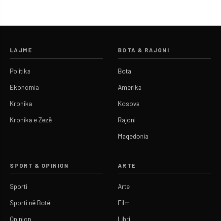
LAJME
BOTA & RAJONI
Politika
Bota
Ekonomia
Amerika
Kronika
Kosova
Kronika e Zezë
Rajoni
Maqedonia
SPORT & OPINION
ARTE
Sporti
Arte
Sporti në Botë
Film
Opinion
Libri