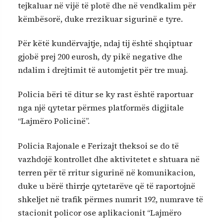
tejkaluar në vijë të plotë dhe në vendkalim për
këmbësorë, duke rrezikuar sigurinë e tyre.
Për këtë kundërvajtje, ndaj tij është shqiptuar
gjobë prej 200 eurosh, dy pikë negative dhe
ndalim i drejtimit të automjetit për tre muaj.
Policia bëri të ditur se ky rast është raportuar
nga një qytetar përmes platformës digjitale
“Lajmëro Policinë”.
Policia Rajonale e Ferizajt theksoi se do të
vazhdojë kontrollet dhe aktivitetet e shtuara në
terren për të rritur sigurinë në komunikacion,
duke u bërë thirrje qytetarëve që të raportojnë
shkeljet në trafik përmes numrit 192, numrave të
stacionit policor ose aplikacionit “Lajmëro