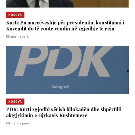
KOSOVA
Kurti: Pa marrëveshje për presidentin, konstituimi i
Kuvendit do të çonte vendin në zgjedhje të reja
55 min më parë
KOSOVA
PDK: Kurti zgjodhi sërish bllokadën dhe shpërfilli
aktgjykimin e Gjykatës Kushtetuese
59 min më parë