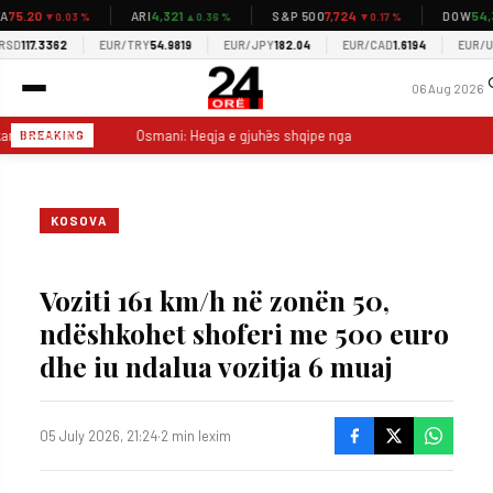
5.20
4,321
7,724
54,3
ARI
S&P 500
DOW
▼0.03 %
▲0.36 %
▼0.17 %
D
117.3362
EUR/TRY
54.9819
EUR/JPY
182.04
EUR/CAD
1.6194
EUR/USD
06 Aug 2026
rallëk politik
Osmani: Heqja e gjuhës shqipe nga tabela zyrtare në kufi 
BREAKING
KOSOVA
Voziti 161 km/h në zonën 50,
ndëshkohet shoferi me 500 euro
dhe iu ndalua vozitja 6 muaj
05 July 2026, 21:24
·
2 min lexim