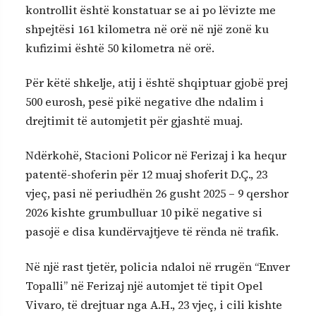
kontrollit është konstatuar se ai po lëvizte me
shpejtësi 161 kilometra në orë në një zonë ku
kufizimi është 50 kilometra në orë.
Për këtë shkelje, atij i është shqiptuar gjobë prej
500 eurosh, pesë pikë negative dhe ndalim i
drejtimit të automjetit për gjashtë muaj.
Ndërkohë, Stacioni Policor në Ferizaj i ka hequr
patentë-shoferin për 12 muaj shoferit D.Ç., 23
vjeç, pasi në periudhën 26 gusht 2025 – 9 qershor
2026 kishte grumbulluar 10 pikë negative si
pasojë e disa kundërvajtjeve të rënda në trafik.
Në një rast tjetër, policia ndaloi në rrugën “Enver
Topalli” në Ferizaj një automjet të tipit Opel
Vivaro, të drejtuar nga A.H., 23 vjeç, i cili kishte