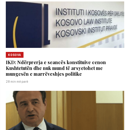
KOSOVA
IKD: Ndërprerja e seancës konstituive cenon
Kushtetutën dhe nuk mund të arsyetohet me
mungesën e marrëveshjes politike
28 min më parë