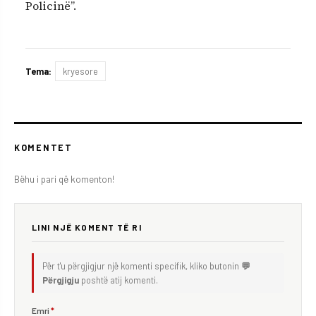
Policinë”.
Tema:
kryesore
KOMENTET
Bëhu i pari që komenton!
LINI NJË KOMENT TË RI
Për t'u përgjigjur një komenti specifik, kliko butonin
💬
Përgjigju
poshtë atij komenti.
Emri
*