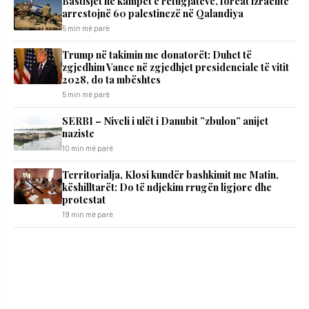
Bastisjet në kampet e refugjatëve, forcat izraelite
arrestojnë 60 palestinezë në Qalandiya
5 min më parë
Trump në takimin me donatorët: Duhet të
zgjedhim Vance në zgjedhjet presidenciale të vitit
2028, do ta mbështes
5 min më parë
SERBI – Niveli i ulët i Danubit ”zbulon” anijet
naziste
10 min më parë
Territorialja, Klosi kundër bashkimit me Matin,
këshilltarët: Do të ndjekim rrugën ligjore dhe
protestat
19 min më parë