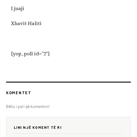
I juaji
Xhavit Haliti
[yop_poll id=”2″]
KOMENTET
Bëhu i pari që komenton!
LINI NJË KOMENT TË RI