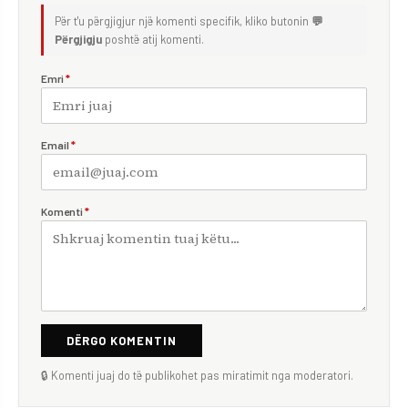
Për t'u përgjigjur një komenti specifik, kliko butonin
💬
Përgjigju
poshtë atij komenti.
Emri
*
Email
*
Komenti
*
DËRGO KOMENTIN
🔒 Komenti juaj do të publikohet pas miratimit nga moderatori.