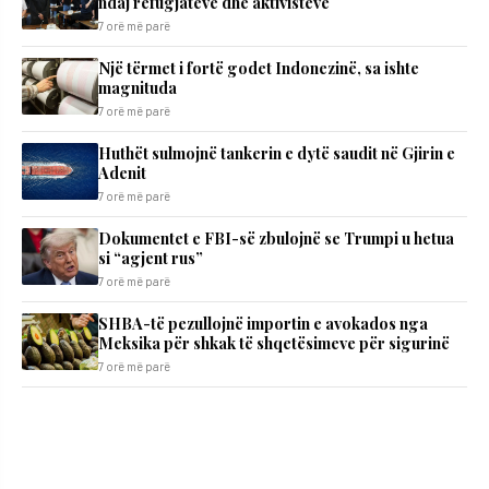
ndaj refugjatëve dhe aktivistëve
7 orë më parë
Një tërmet i fortë godet Indonezinë, sa ishte
magnituda
7 orë më parë
Huthët sulmojnë tankerin e dytë saudit në Gjirin e
Adenit
7 orë më parë
Dokumentet e FBI-së zbulojnë se Trumpi u hetua
si “agjent rus”
7 orë më parë
SHBA-të pezullojnë importin e avokados nga
Meksika për shkak të shqetësimeve për sigurinë
7 orë më parë