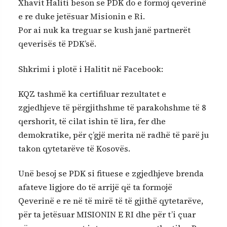
Xhavit Haliti beson se PDK do e formoj qeverinë
e re duke jetësuar Misionin e Ri.
Por ai nuk ka treguar se kush janë partnerët
qeverisës të PDK’së.
Shkrimi i plotë i Halitit në Facebook:
KQZ tashmë ka certifiluar rezultatet e
zgjedhjeve të përgjithshme të parakohshme të 8
qershorit, të cilat ishin të lira, fer dhe
demokratike, për ç’gjë merita në radhë të parë ju
takon qytetarëve të Kosovës.
Unë besoj se PDK si fituese e zgjedhjeve brenda
afateve ligjore do të arrijë që ta formojë
Qeverinë e re në të mirë të të gjithë qytetarëve,
për ta jetësuar MISIONIN E RI dhe për t’i çuar