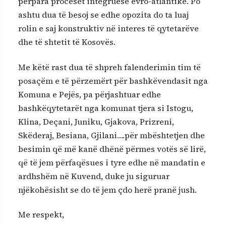
përpara proceset integruese evro-atlantike. Po
ashtu dua të besoj se edhe opozita do ta luaj
rolin e saj konstruktiv në interes të qytetarëve
dhe të shtetit të Kosovës.
Me këtë rast dua të shpreh falenderimin tim të
posaçëm e të përzemërt për bashkëvendasit nga
Komuna e Pejës, pa përjashtuar edhe
bashkëqytetarët nga komunat tjera si Istogu,
Klina, Deçani, Juniku, Gjakova, Prizreni,
Skëderaj, Besiana, Gjilani….për mbështetjen dhe
besimin që më kanë dhënë përmes votës së lirë,
që të jem përfaqësues i tyre edhe në mandatin e
ardhshëm në Kuvend, duke ju siguruar
njëkohësisht se do të jem çdo herë pranë jush.
Me respekt,