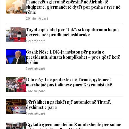
Francezët zgjerojnë epërsinë në Airbnb-të
shqiptare, gjermanët të dytët por pesha e tyre në
rënie
29 min më parë
Toyota që shitet për “Ujk”: si keqinformon hapur
qeveria për prodhimet ushtarake
3 orë më parë
Gashi: Nëse LDK-ja insiston për postin e
presidentit, situata komplikohet – pres që të ketë
lëshim
7 orë më parë
Dita e 67-të e protestës në Tiranë, qytetarët
marshojnë pas fjalimeve para Kryeministrisë
7 orë më parë
Përfshihet nga flakët një automjet në Tiranë,
dyshimet e para
7 orë më parë
Gjykata gjermane dënon 8 adoleshentë për sulme