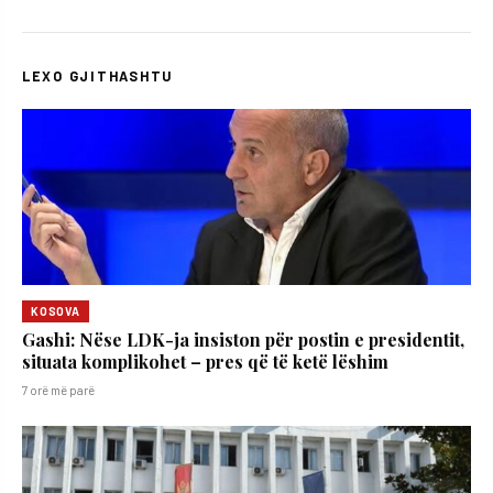
LEXO GJITHASHTU
KOSOVA
Gashi: Nëse LDK-ja insiston për postin e presidentit,
situata komplikohet – pres që të ketë lëshim
7 orë më parë