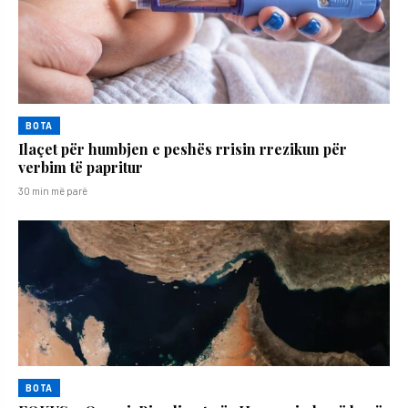
BOTA
Ilaçet për humbjen e peshës rrisin rrezikun për
verbim të papritur
30 min më parë
BOTA