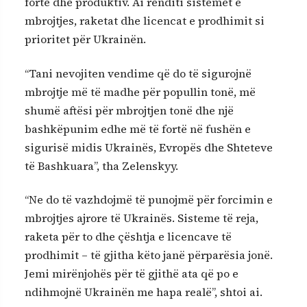
fortë dhe produktiv. Ai renditi sistemet e
mbrojtjes, raketat dhe licencat e prodhimit si
prioritet për Ukrainën.
“Tani nevojiten vendime që do të sigurojnë
mbrojtje më të madhe për popullin tonë, më
shumë aftësi për mbrojtjen tonë dhe një
bashkëpunim edhe më të fortë në fushën e
sigurisë midis Ukrainës, Evropës dhe Shteteve
të Bashkuara”, tha Zelenskyy.
“Ne do të vazhdojmë të punojmë për forcimin e
mbrojtjes ajrore të Ukrainës. Sisteme të reja,
raketa për to dhe çështja e licencave të
prodhimit – të gjitha këto janë përparësia jonë.
Jemi mirënjohës për të gjithë ata që po e
ndihmojnë Ukrainën me hapa realë”, shtoi ai.