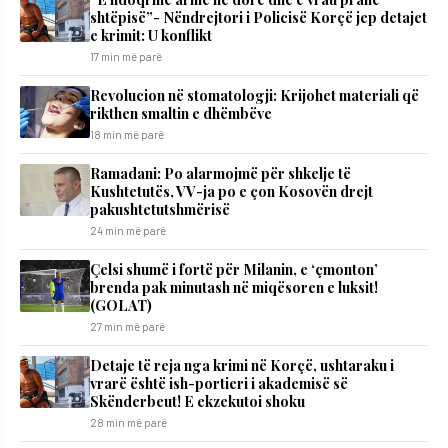
shtëpisë”- Nëndrejtori i Policisë Korçë jep detajet
e krimit: U konflikt
17 min më parë
Revolucion në stomatologji: Krijohet materiali që
rikthen smaltin e dhëmbëve
18 min më parë
Ramadani: Po alarmojmë për shkelje të
Kushtetutës, VV-ja po e çon Kosovën drejt
pakushtetutshmërisë
24 min më parë
Çelsi shumë i fortë për Milanin, e ‘çmonton’
brenda pak minutash në miqësoren e luksit!
(GOLAT)
27 min më parë
Detaje të reja nga krimi në Korçë, ushtaraku i
vrarë është ish-portieri i akademisë së
Skënderbeut! E ekzekutoi shoku
28 min më parë