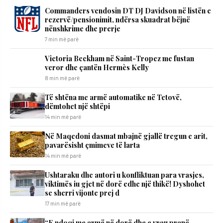
Commanders vendosin DT DJ Davidson në listën e
rezervë/pensionimit, ndërsa skuadrat bëjnë
nënshkrime dhe prerje
7 min më parë
Victoria Beckham në Saint-Tropez me fustan
veror dhe çantën Hermès Kelly
8 min më parë
Të shtëna me armë automatike në Tetovë,
dëmtohet një shtëpi
14 min më parë
Në Maqedoni dasmat mbajnë gjallë tregun e arit,
pavarësisht çmimeve të larta
14 min më parë
Ushtaraku dhe autori u konfliktuan para vrasjes,
viktimës iu gjet në dorë edhe një thikë! Dyshohet
se sherri vijonte prej d
17 min më parë
“E ndoqi me armë në dorë dhe e vrau pranë