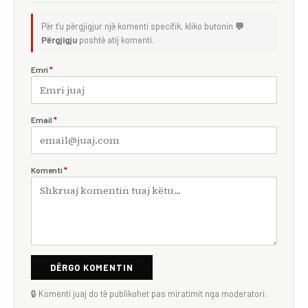
Për t'u përgjigjur një komenti specifik, kliko butonin
💬
Përgjigju
poshtë atij komenti.
Emri
*
Email
*
Komenti
*
DËRGO KOMENTIN
🔒 Komenti juaj do të publikohet pas miratimit nga moderatori.