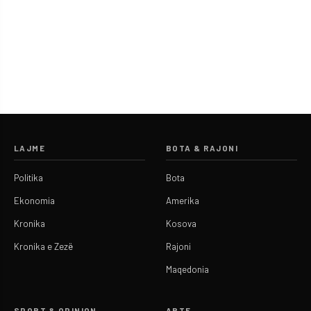
LAJME
BOTA & RAJONI
Politika
Bota
Ekonomia
Amerika
Kronika
Kosova
Kronika e Zezë
Rajoni
Maqedonia
SPORT & OPINION
ARTE