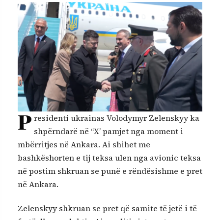
P
residenti ukrainas Volodymyr Zelenskyy ka
shpërndarë në “X’ pamjet nga moment i
mbërritjes në Ankara. Ai shihet me
bashkëshorten e tij teksa ulen nga avionic teksa
në postim shkruan se punë e rëndësishme e pret
në Ankara.
Zelenskyy shkruan se pret që samite të jetë i të