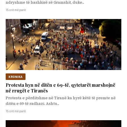
ndryshme të bashkisë së Gramshit, duke...
15 orë më parë
KRONIKA
Protesta hyn në ditën e 69-të, qytetarët marshojnë
në rrugët e Tiranës
Protesta e përditshme në Tiranë ka hyrë këtë të premte në
ditën e 69-të radhazi. Ashtu...
15 orë më parë