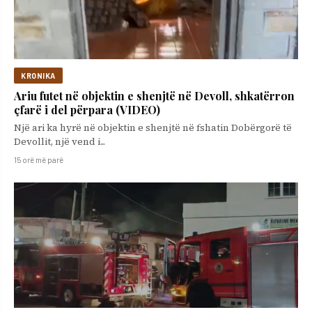
KRONIKA
Ariu futet në objektin e shenjtë në Devoll, shkatërron
çfarë i del përpara (VIDEO)
Një ari ka hyrë në objektin e shenjtë në fshatin Dobërgorë të
Devollit, një vend i...
15 orë më parë