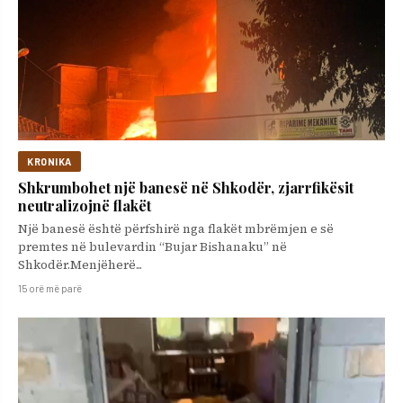
KRONIKA
Shkrumbohet një banesë në Shkodër, zjarrfikësit
neutralizojnë flakët
Një banesë është përfshirë nga flakët mbrëmjen e së
premtes në bulevardin “Bujar Bishanaku” në
Shkodër.Menjëherë...
15 orë më parë