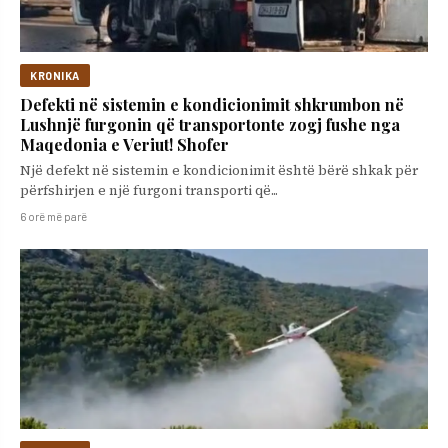
KRONIKA
Defekti në sistemin e kondicionimit shkrumbon në
Lushnjë furgonin që transportonte zogj fushe nga
Maqedonia e Veriut! Shofer
Një defekt në sistemin e kondicionimit është bërë shkak për
përfshirjen e një furgoni transporti që...
6 orë më parë