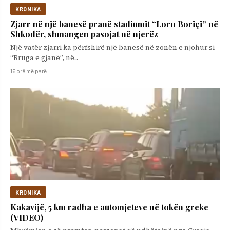
KRONIKA
Zjarr në një banesë pranë stadiumit “Loro Boriçi” në
Shkodër, shmangen pasojat në njerëz
Një vatër zjarri ka përfshirë një banesë në zonën e njohur si
“Rruga e gjanë”, në...
16 orë më parë
KRONIKA
Kakavijë, 5 km radha e automjeteve në tokën greke
(VIDEO)