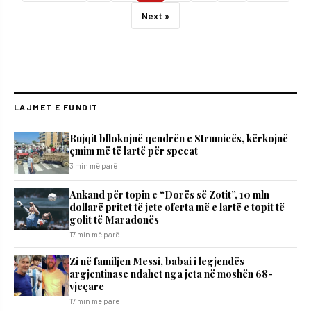
Next »
LAJMET E FUNDIT
Bujqit bllokojnë qendrën e Strumicës, kërkojnë
çmim më të lartë për specat
3 min më parë
Ankand për topin e “Dorës së Zotit”, 10 mln
dollarë pritet të jete oferta më e lartë e topit të
golit të Maradonës
17 min më parë
Zi në familjen Messi, babai i legjendës
argjentinase ndahet nga jeta në moshën 68-
vjeçare
17 min më parë