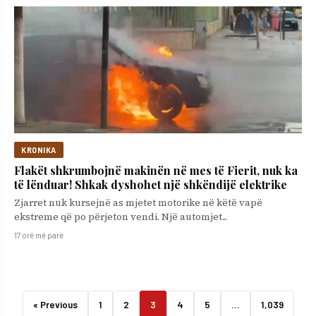
KRONIKA
Flakët shkrumbojnë makinën në mes të Fierit, nuk ka
të lënduar! Shkak dyshohet një shkëndijë elektrike
Zjarret nuk kursejnë as mjetet motorike në këtë vapë
ekstreme që po përjeton vendi. Një automjet...
17 orë më parë
« Previous
1
2
3
4
5
…
1,039