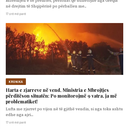
Mbrëmjen e së premtes, personat që udhëtojnë nga Greqia
në drejtim të Shqipërisë po përballen me...
17 orë më parë
KRONIKA
Harta e zjarreve në vend, Ministria e Mbrojtjes
përditëson situatën: Po monitorojmë 9 vatra, ja më
problematiket!
Lufta me zjarret po vijon në të gjithë vendin, si nga toka ashtu
edhe nga ajri....
17 orë më parë