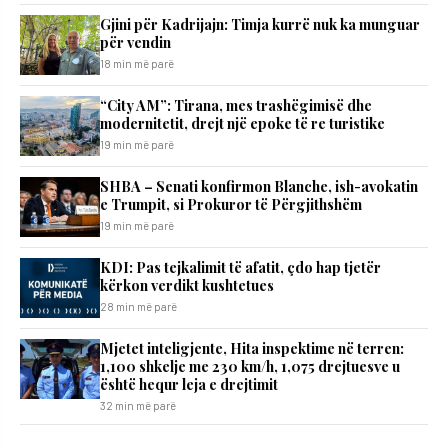
​Gjini për Kadrijajn: Timja kurrë nuk ka munguar
për vendin
18 min më parë
“City AM”: Tirana, mes trashëgimisë dhe
modernitetit, drejt një epoke të re turistike
19 min më parë
SHBA – Senati konfirmon Blanche, ish-avokatin
e Trumpit, si Prokuror të Përgjithshëm
19 min më parë
KDI: Pas tejkalimit të afatit, çdo hap tjetër
kërkon verdikt kushtetues
28 min më parë
Mjetet inteligjente, Hita inspektime në terren:
1,100 shkelje me 230 km/h, 1,075 drejtuesve u
është hequr leja e drejtimit
32 min më parë