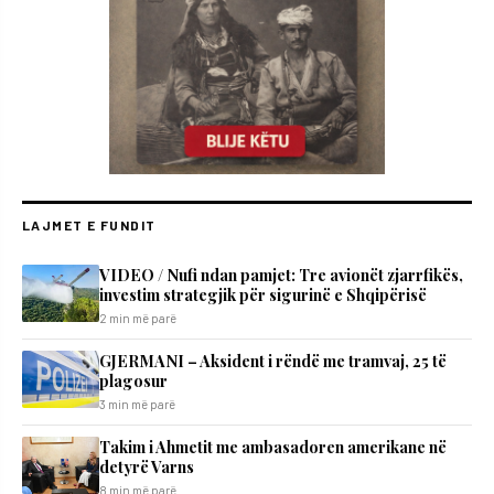
LAJMET E FUNDIT
VIDEO / Nufi ndan pamjet: Tre avionët zjarrfikës,
investim strategjik për sigurinë e Shqipërisë
2 min më parë
GJERMANI – Aksident i rëndë me tramvaj, 25 të
plagosur
3 min më parë
Takim i Ahmetit me ambasadoren amerikane në
detyrë Varns
8 min më parë