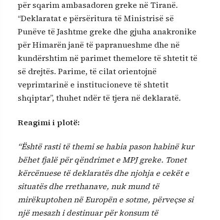
për sqarim ambasadoren greke në Tiranë.
“Deklaratat e përsëritura të Ministrisë së
Punëve të Jashtme greke dhe gjuha anakronike
për Himarën janë të papranueshme dhe në
kundërshtim në parimet themelore të shtetit të
së drejtës. Parime, të cilat orientojnë
veprimtarinë e institucioneve të shtetit
shqiptar”, thuhet ndër të tjera në deklaratë.
Reagimi i plotë:
“Është rasti të themi se habia pason habinë kur
bëhet fjalë për qëndrimet e MPJ greke. Tonet
kërcënuese të deklaratës dhe njohja e cekët e
situatës dhe rrethanave, nuk mund të
mirëkuptohen në Europën e sotme, përveçse si
një mesazh i destinuar për konsum të