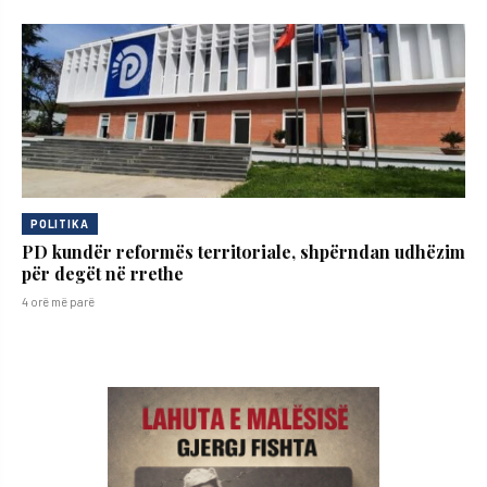
POLITIKA
PD kundër reformës territoriale, shpërndan udhëzim
për degët në rrethe
4 orë më parë