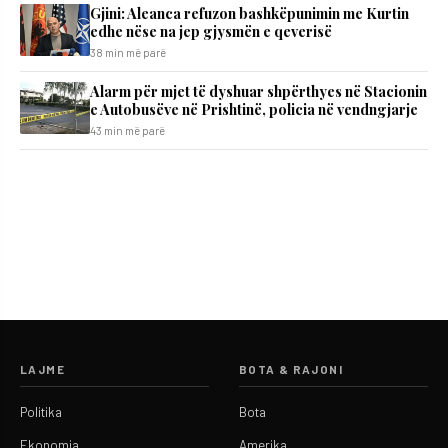
​Gjini: Aleanca refuzon bashkëpunimin me Kurtin
edhe nëse na jep gjysmën e qeverisë
38 min më parë
Alarm për mjet të dyshuar shpërthyes në Stacionin
e Autobusëve në Prishtinë, policia në vendngjarje
43 min më parë
LAJME
BOTA & RAJONI
Politika
Bota
Ekonomia
Amerika