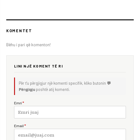
KOMENTET
Bëhu i pari që komenton!
LINI NJË KOMENT TË RI
Për t'u përgjigjur një komenti specifik, kliko butonin
💬
Përgjigju
poshtë atij komenti.
Emri
*
Email
*