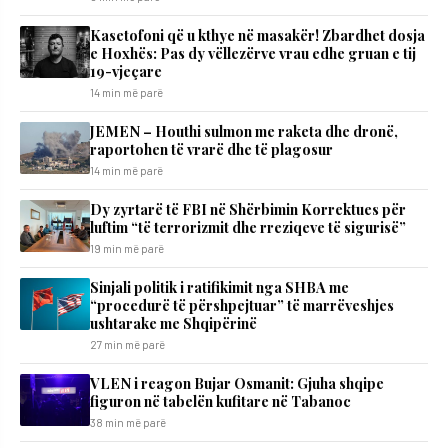
Kasetofoni që u kthye në masakër! Zbardhet dosja
e Hoxhës: Pas dy vëllezërve vrau edhe gruan e tij
19-vjeçare
14 min më parë
JEMEN – Houthi sulmon me raketa dhe dronë,
raportohen të vrarë dhe të plagosur
14 min më parë
Dy zyrtarë të FBI në Shërbimin Korrektues për
luftim “të terrorizmit dhe rreziqeve të sigurisë”
19 min më parë
Sinjali politik i ratifikimit nga SHBA me
“procedurë të përshpejtuar” të marrëveshjes
ushtarake me Shqipërinë
27 min më parë
VLEN i reagon Bujar Osmanit: Gjuha shqipe
figuron në tabelën kufitare në Tabanoc
38 min më parë