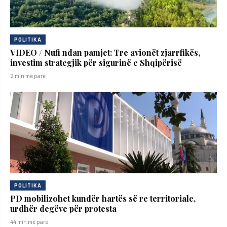
POLITIKA
VIDEO / Nufi ndan pamjet: Tre avionët zjarrfikës,
investim strategjik për sigurinë e Shqipërisë
2 min më parë
POLITIKA
PD mobilizohet kundër hartës së re territoriale,
urdhër degëve për protesta
44 min më parë