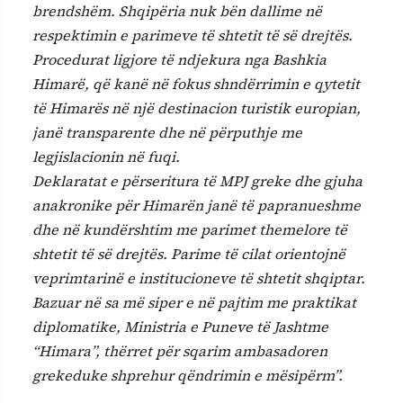
brendshëm. Shqipëria nuk bën dallime në
respektimin e parimeve të shtetit të së drejtës.
Procedurat ligjore të ndjekura nga Bashkia
Himarë, që kanë në fokus shndërrimin e qytetit
të Himarës në një destinacion turistik europian,
janë transparente dhe në përputhje me
legjislacionin në fuqi.
Deklaratat e përseritura të MPJ greke dhe gjuha
anakronike për Himarën janë të papranueshme
dhe në kundërshtim me parimet themelore të
shtetit të së drejtës. Parime të cilat orientojnë
veprimtarinë e institucioneve të shtetit shqiptar.
Bazuar në sa më siper e në pajtim me praktikat
diplomatike, Ministria e Puneve të Jashtme
“Himara”, thërret për sqarim ambasadoren
grekeduke shprehur qëndrimin e mësipërm”.